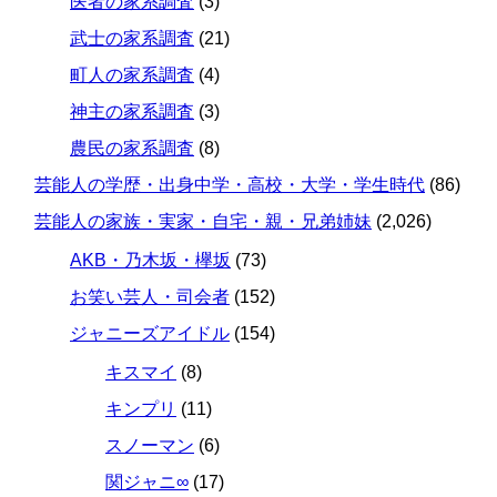
医者の家系調査
(3)
武士の家系調査
(21)
町人の家系調査
(4)
神主の家系調査
(3)
農民の家系調査
(8)
芸能人の学歴・出身中学・高校・大学・学生時代
(86)
芸能人の家族・実家・自宅・親・兄弟姉妹
(2,026)
AKB・乃木坂・欅坂
(73)
お笑い芸人・司会者
(152)
ジャニーズアイドル
(154)
キスマイ
(8)
キンプリ
(11)
スノーマン
(6)
関ジャニ∞
(17)