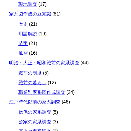
現地調査
(17)
家系図作成の豆知識
(81)
歴史
(21)
用語解説
(19)
苗字
(21)
風習
(16)
明治・大正・昭和戦前の家系調査
(44)
戦前の制度
(5)
戦前の暮らし
(12)
職業別家系図作成調査
(24)
江戸時代以前の家系調査
(46)
僧侶の家系調査
(5)
公家の家系調査
(3)