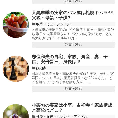
記事を読む
大黒摩季の実家のパン屋は札幌キムラヤ!
父親・母親・子供?
歌手・ミュージシャン
大黒摩季の実家自宅の住所や家族の事を、情熱大陸か
ら 歌手の大黒摩季さん！ パワフルな歌い方が、とて
も大好きです！ 2016年11月...
記事を読む
志位和夫の自宅、家族、資産、妻、子
供、安倍晋三、身長は？
政治家
日本共産党委員長・志位和夫の家族と実家、先祖、家
系図について 日本共産党委員長・志位和夫さん。 と
ても知的で、かつ丁寧な話し方が、 ...
記事を読む
小栗旬の実家は小平、吉祥寺？家族構成
と高校はどこ？
俳優・女優・タレント・アイドル