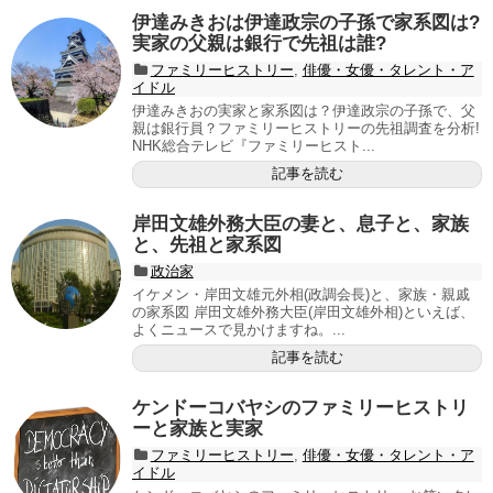
伊達みきおは伊達政宗の子孫で家系図は?
実家の父親は銀行で先祖は誰?
ファミリーヒストリー
,
俳優・女優・タレント・ア
イドル
伊達みきおの実家と家系図は？伊達政宗の子孫で、父
親は銀行員？ファミリーヒストリーの先祖調査を分析!
NHK総合テレビ『ファミリーヒスト...
記事を読む
岸田文雄外務大臣の妻と、息子と、家族
と、先祖と家系図
政治家
イケメン・岸田文雄元外相(政調会長)と、家族・親戚
の家系図 岸田文雄外務大臣(岸田文雄外相)といえば、
よくニュースで見かけますね。...
記事を読む
ケンドーコバヤシのファミリーヒストリ
ーと家族と実家
ファミリーヒストリー
,
俳優・女優・タレント・ア
イドル