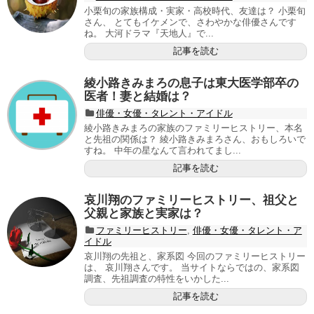
小栗旬の家族構成・実家・高校時代、友達は？ 小栗旬
さん、 とてもイケメンで、さわやかな俳優さんです
ね。 大河ドラマ『天地人』で...
記事を読む
綾小路きみまろの息子は東大医学部卒の
医者！妻と結婚は？
俳優・女優・タレント・アイドル
綾小路きみまろの家族のファミリーヒストリー、本名
と先祖の関係は？ 綾小路きみまろさん、おもしろいで
すね。 中年の星なんて言われてまし...
記事を読む
哀川翔のファミリーヒストリー、祖父と
父親と家族と実家は？
ファミリーヒストリー
,
俳優・女優・タレント・ア
イドル
哀川翔の先祖と、家系図 今回のファミリーヒストリー
は、 哀川翔さんです。 当サイトならではの、家系図
調査、先祖調査の特性をいかした...
記事を読む