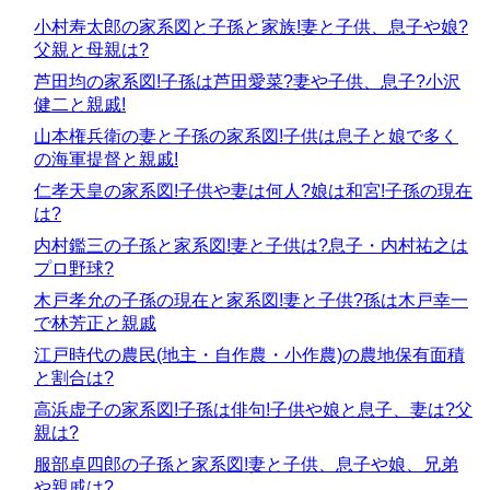
小村寿太郎の家系図と子孫と家族!妻と子供、息子や娘?
父親と母親は?
芦田均の家系図!子孫は芦田愛菜?妻や子供、息子?小沢
健二と親戚!
山本権兵衛の妻と子孫の家系図!子供は息子と娘で多く
の海軍提督と親戚!
仁孝天皇の家系図!子供や妻は何人?娘は和宮!子孫の現在
は?
内村鑑三の子孫と家系図!妻と子供は?息子・内村祐之は
プロ野球?
木戸孝允の子孫の現在と家系図!妻と子供?孫は木戸幸一
で林芳正と親戚
江戸時代の農民(地主・自作農・小作農)の農地保有面積
と割合は?
高浜虚子の家系図!子孫は俳句!子供や娘と息子、妻は?父
親は?
服部卓四郎の子孫と家系図!妻と子供、息子や娘、兄弟
や親戚は?