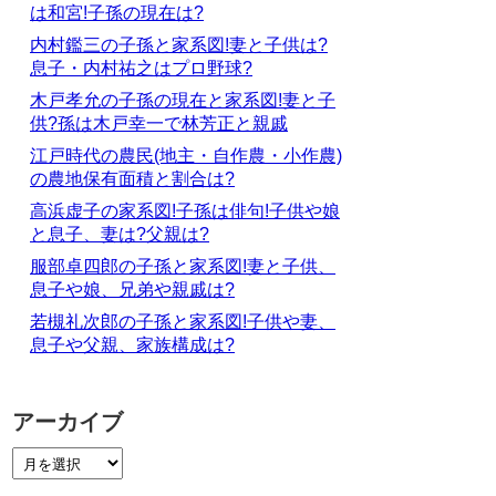
は和宮!子孫の現在は?
内村鑑三の子孫と家系図!妻と子供は?
息子・内村祐之はプロ野球?
木戸孝允の子孫の現在と家系図!妻と子
供?孫は木戸幸一で林芳正と親戚
江戸時代の農民(地主・自作農・小作農)
の農地保有面積と割合は?
高浜虚子の家系図!子孫は俳句!子供や娘
と息子、妻は?父親は?
服部卓四郎の子孫と家系図!妻と子供、
息子や娘、兄弟や親戚は?
若槻礼次郎の子孫と家系図!子供や妻、
息子や父親、家族構成は?
アーカイブ