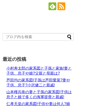
最近の投稿
小村寿太郎の家系図と子孫と家族!妻と
子供、息子や娘?父親と母親は?
芦田均の家系図!子孫は芦田愛菜?妻や
子供、息子?小沢健二と親戚!
山本権兵衛の妻と子孫の家系図!子供は
息子と娘で多くの海軍提督と親戚!
仁孝天皇の家系図!子供や妻は何人?娘