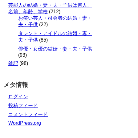
芸能人の結婚・妻・夫・子供は何人、
名前、年齢、学校
(212)
お笑い芸人・司会者の結婚・妻・
夫・子供
(22)
タレント・アイドルの結婚・妻・
夫・子供
(85)
俳優・女優の結婚・妻・夫・子供
(93)
雑記
(98)
メタ情報
ログイン
投稿フィード
コメントフィード
WordPress.org