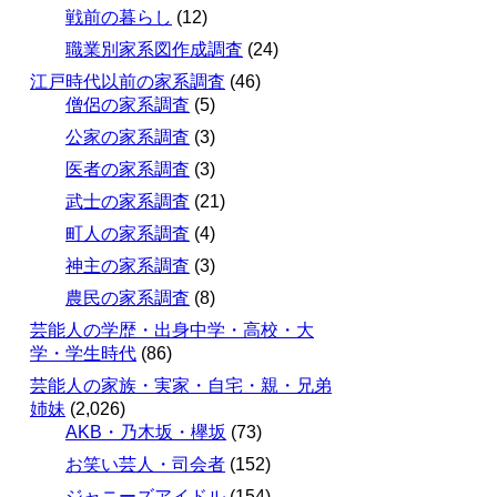
戦前の暮らし
(12)
職業別家系図作成調査
(24)
江戸時代以前の家系調査
(46)
僧侶の家系調査
(5)
公家の家系調査
(3)
医者の家系調査
(3)
武士の家系調査
(21)
町人の家系調査
(4)
神主の家系調査
(3)
農民の家系調査
(8)
芸能人の学歴・出身中学・高校・大
学・学生時代
(86)
芸能人の家族・実家・自宅・親・兄弟
姉妹
(2,026)
AKB・乃木坂・欅坂
(73)
お笑い芸人・司会者
(152)
ジャニーズアイドル
(154)