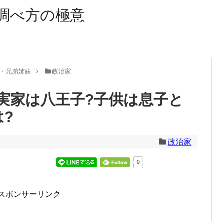
調べ方の極意
・兄弟姉妹
政治家
実家は八王子?子供は息子と
?
政治家
0
スポンサーリンク