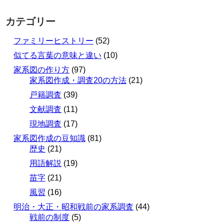
カテゴリー
ファミリーヒストリー
(52)
似てる言葉の意味と違い
(10)
家系図の作り方
(97)
家系図作成・調査20の方法
(21)
戸籍調査
(39)
文献調査
(11)
現地調査
(17)
家系図作成の豆知識
(81)
歴史
(21)
用語解説
(19)
苗字
(21)
風習
(16)
明治・大正・昭和戦前の家系調査
(44)
戦前の制度
(5)