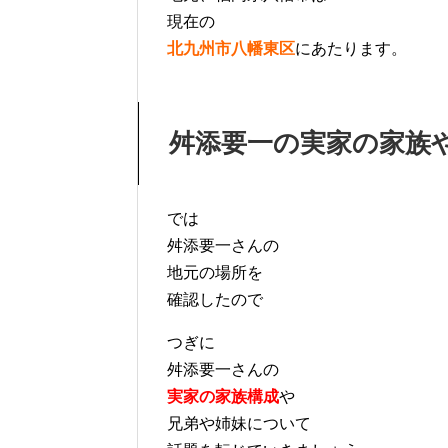
現在の
北九州市八幡東区
にあたります。
舛添要一の実家の家族
では
舛添要一さんの
地元の場所を
確認したので
つぎに
舛添要一さんの
実家の家族構成
や
兄弟や姉妹について