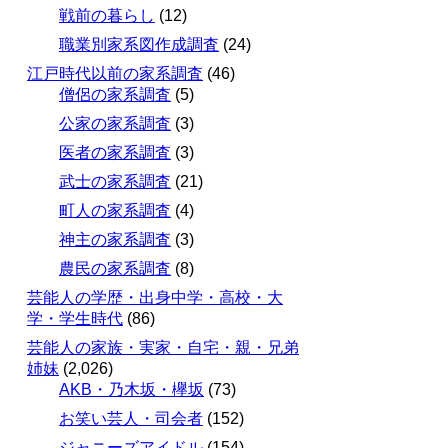
戦前の暮らし
(12)
職業別家系図作成調査
(24)
江戸時代以前の家系調査
(46)
僧侶の家系調査
(5)
公家の家系調査
(3)
医者の家系調査
(3)
武士の家系調査
(21)
町人の家系調査
(4)
神主の家系調査
(3)
農民の家系調査
(8)
芸能人の学歴・出身中学・高校・大
学・学生時代
(86)
芸能人の家族・実家・自宅・親・兄弟
姉妹
(2,026)
AKB・乃木坂・欅坂
(73)
お笑い芸人・司会者
(152)
ジャニーズアイドル
(154)