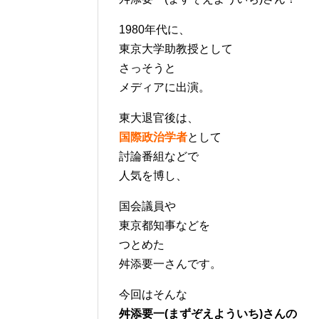
1980年代に、
東京大学助教授として
さっそうと
メディアに出演。
東大退官後は、
国際政治学者
として
討論番組などで
人気を博し、
国会議員や
東京都知事などを
つとめた
舛添要一さんです。
今回はそんな
舛添要一(まずぞえよういち)さんの