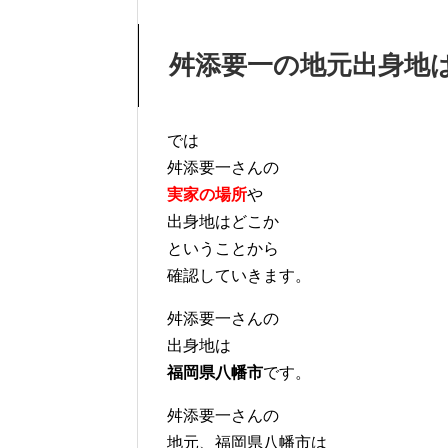
舛添要一の地元出身地
では
舛添要一さんの
実家の場所
や
出身地はどこか
ということから
確認していきます。
舛添要一さんの
出身地は
福岡県八幡市
です。
舛添要一さんの
地元、福岡県八幡市は