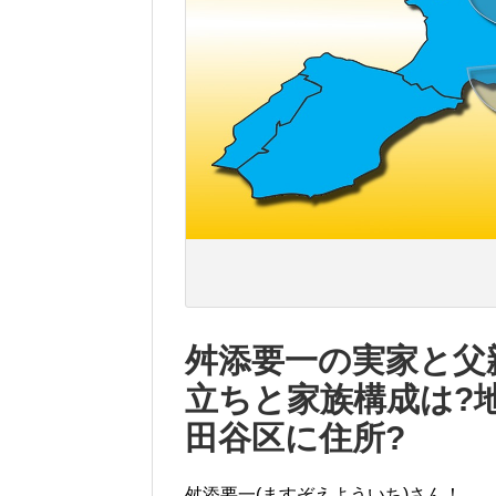
舛添要一の実家と父
立ちと家族構成は?
田谷区に住所?
舛添要一(ますぞえよういち)さん！