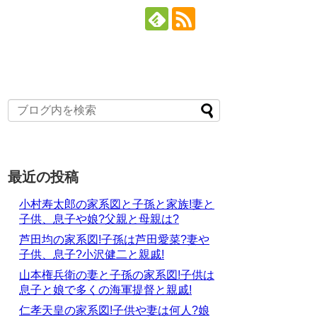
最近の投稿
小村寿太郎の家系図と子孫と家族!妻と
子供、息子や娘?父親と母親は?
芦田均の家系図!子孫は芦田愛菜?妻や
子供、息子?小沢健二と親戚!
山本権兵衛の妻と子孫の家系図!子供は
息子と娘で多くの海軍提督と親戚!
仁孝天皇の家系図!子供や妻は何人?娘