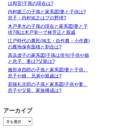
は和宮!子孫の現在は?
内村鑑三の子孫と家系図!妻と子供は?
息子・内村祐之はプロ野球?
木戸孝允の子孫の現在と家系図!妻と子
供?孫は木戸幸一で林芳正と親戚
江戸時代の農民(地主・自作農・小作農)
の農地保有面積と割合は?
高浜虚子の家系図!子孫は俳句!子供や娘
と息子、妻は?父親は?
服部卓四郎の子孫と家系図!妻と子供、
息子や娘、兄弟や親戚は?
若槻礼次郎の子孫と家系図!子供や妻、
息子や父親、家族構成は?
アーカイブ