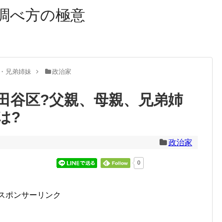
調べ方の極意
・兄弟姉妹
政治家
田谷区?父親、母親、兄弟姉
は?
政治家
0
スポンサーリンク