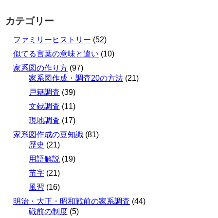
カテゴリー
ファミリーヒストリー
(52)
似てる言葉の意味と違い
(10)
家系図の作り方
(97)
家系図作成・調査20の方法
(21)
戸籍調査
(39)
文献調査
(11)
現地調査
(17)
家系図作成の豆知識
(81)
歴史
(21)
用語解説
(19)
苗字
(21)
風習
(16)
明治・大正・昭和戦前の家系調査
(44)
戦前の制度
(5)