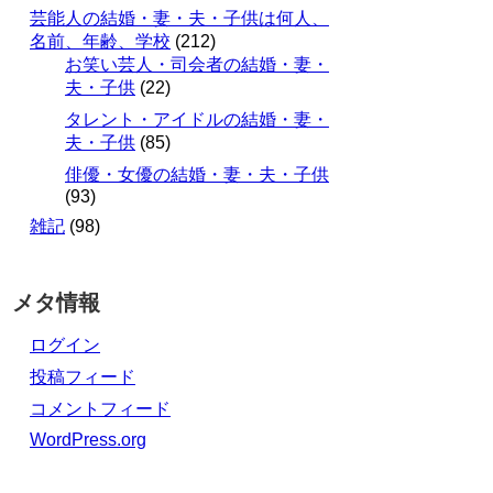
芸能人の結婚・妻・夫・子供は何人、
名前、年齢、学校
(212)
お笑い芸人・司会者の結婚・妻・
夫・子供
(22)
タレント・アイドルの結婚・妻・
夫・子供
(85)
俳優・女優の結婚・妻・夫・子供
(93)
雑記
(98)
メタ情報
ログイン
投稿フィード
コメントフィード
WordPress.org