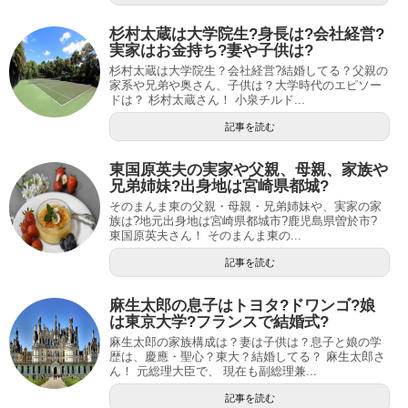
杉村太蔵は大学院生?身長は?会社経営?
実家はお金持ち?妻や子供は?
杉村太蔵は大学院生？会社経営?結婚してる？父親の
家系や兄弟や奥さん、子供は？大学時代のエピソー
ドは？ 杉村太蔵さん！ 小泉チルド...
記事を読む
東国原英夫の実家や父親、母親、家族や
兄弟姉妹?出身地は宮崎県都城?
そのまんま東の父親・母親・兄弟姉妹や、実家の家
族は?地元出身地は宮崎県都城市?鹿児島県曽於市?
東国原英夫さん！ そのまんま東の...
記事を読む
麻生太郎の息子はトヨタ?ドワンゴ?娘
は東京大学?フランスで結婚式?
麻生太郎の家族構成は？妻は子供は？息子と娘の学
歴は、慶應・聖心？東大？結婚してる？ 麻生太郎さ
ん！ 元総理大臣で、 現在も副総理兼...
記事を読む