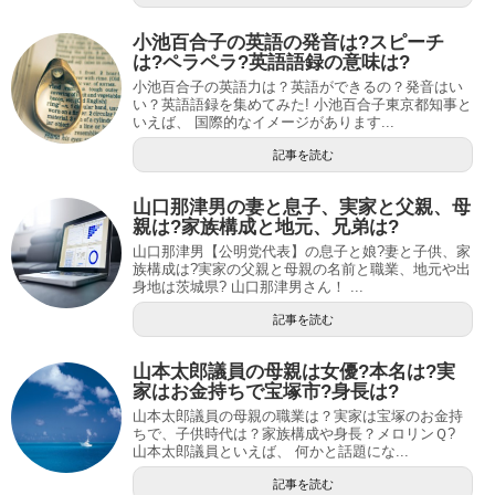
小池百合子の英語の発音は?スピーチ
は?ペラペラ?英語語録の意味は?
小池百合子の英語力は？英語ができるの？発音はい
い？英語語録を集めてみた! 小池百合子東京都知事と
いえば、 国際的なイメージがあります...
記事を読む
山口那津男の妻と息子、実家と父親、母
親は?家族構成と地元、兄弟は?
山口那津男【公明党代表】の息子と娘?妻と子供、家
族構成は?実家の父親と母親の名前と職業、地元や出
身地は茨城県? 山口那津男さん！ ...
記事を読む
山本太郎議員の母親は女優?本名は?実
家はお金持ちで宝塚市?身長は?
山本太郎議員の母親の職業は？実家は宝塚のお金持
ちで、子供時代は？家族構成や身長？メロリンＱ?
山本太郎議員といえば、 何かと話題にな...
記事を読む