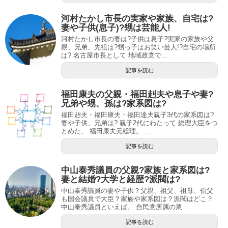
河村たかし市長の実家や家族、自宅は?
妻や子供(息子)?甥は芸能人!
河村たかし市長の妻は?子供は息子?実家の家族や父
親、兄弟、先祖は?甥っ子はお笑い芸人!?自宅の場所
は? 名古屋市長として 地域政党で...
記事を読む
福田康夫の父親・福田赳夫や息子や妻?
兄弟や甥、孫は?家系図は?
福田赳夫・福田康夫・福田達夫親子3代の家系図は?
妻や子供、兄弟は? 親子2代にわたって 総理大臣をつ
とめた、 福田康夫元総理。 ...
記事を読む
中山泰秀議員の父親?家族と家系図は?
妻と結婚?大学と経歴?派閥は?
中山泰秀議員の妻や子供？父親、祖父、祖母、伯父
も国会議員で大臣？家族や家系図は？派閥はどこ？
中山泰秀議員といえば、 自民党所属の衆...
記事を読む