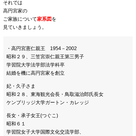
それでは
高円宮家の
ご家族について
家系図
を
見ていきましょう。
・高円宮憲仁親王 1954－2002
昭和２９、三笠宮崇仁親王第三男子
学習院大学法学部法学科卒
結婚を機に高円宮家を創立
妃・久子さま
昭和２８、東海観光会長・鳥取滋治郎氏長女
ケンブリッジ大学ガートン・カレッジ
長女・承子女王(つぐこ)
昭和６１
学習院女子大学国際文化交流学部、