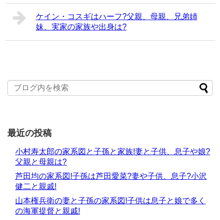
ケイン・コスギはハーフ?父親、母親、兄弟姉
妹、実家の家族や出身は?
最近の投稿
小村寿太郎の家系図と子孫と家族!妻と子供、息子や娘?
父親と母親は?
芦田均の家系図!子孫は芦田愛菜?妻や子供、息子?小沢
健二と親戚!
山本権兵衛の妻と子孫の家系図!子供は息子と娘で多く
の海軍提督と親戚!