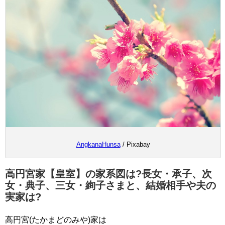
AngkanaHunsa
/ Pixabay
高円宮家【皇室】の家系図は?長女・承子、次
女・典子、三女・絢子さまと、結婚相手や夫の
実家は?
高円宮(たかまどのみや)家は