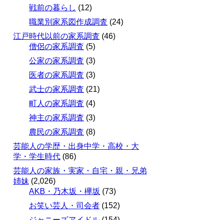
戦前の暮らし
(12)
職業別家系図作成調査
(24)
江戸時代以前の家系調査
(46)
僧侶の家系調査
(5)
公家の家系調査
(3)
医者の家系調査
(3)
武士の家系調査
(21)
町人の家系調査
(4)
神主の家系調査
(3)
農民の家系調査
(8)
芸能人の学歴・出身中学・高校・大
学・学生時代
(86)
芸能人の家族・実家・自宅・親・兄弟
姉妹
(2,026)
AKB・乃木坂・欅坂
(73)
お笑い芸人・司会者
(152)
ジャニーズアイドル
(154)