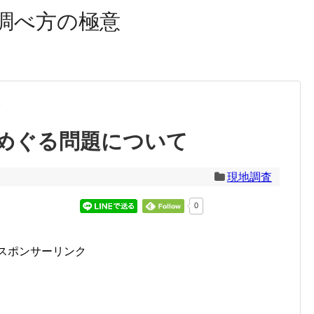
調べ方の極意
査
めぐる問題について
現地調査
0
スポンサーリンク