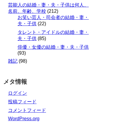
芸能人の結婚・妻・夫・子供は何人、
名前、年齢、学校
(212)
お笑い芸人・司会者の結婚・妻・
夫・子供
(22)
タレント・アイドルの結婚・妻・
夫・子供
(85)
俳優・女優の結婚・妻・夫・子供
(93)
雑記
(98)
メタ情報
ログイン
投稿フィード
コメントフィード
WordPress.org