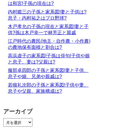
は和宮!子孫の現在は?
内村鑑三の子孫と家系図!妻と子供は?
息子・内村祐之はプロ野球?
木戸孝允の子孫の現在と家系図!妻と子
供?孫は木戸幸一で林芳正と親戚
江戸時代の農民(地主・自作農・小作農)
の農地保有面積と割合は?
高浜虚子の家系図!子孫は俳句!子供や娘
と息子、妻は?父親は?
服部卓四郎の子孫と家系図!妻と子供、
息子や娘、兄弟や親戚は?
若槻礼次郎の子孫と家系図!子供や妻、
息子や父親、家族構成は?
アーカイブ