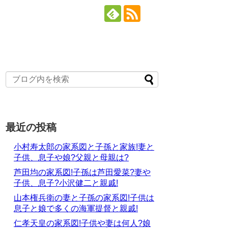
最近の投稿
小村寿太郎の家系図と子孫と家族!妻と
子供、息子や娘?父親と母親は?
芦田均の家系図!子孫は芦田愛菜?妻や
子供、息子?小沢健二と親戚!
山本権兵衛の妻と子孫の家系図!子供は
息子と娘で多くの海軍提督と親戚!
仁孝天皇の家系図!子供や妻は何人?娘