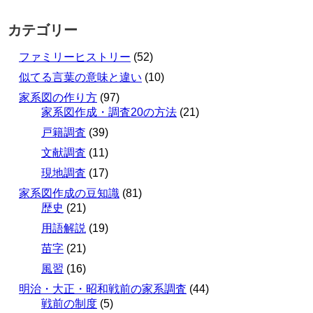
カテゴリー
ファミリーヒストリー
(52)
似てる言葉の意味と違い
(10)
家系図の作り方
(97)
家系図作成・調査20の方法
(21)
戸籍調査
(39)
文献調査
(11)
現地調査
(17)
家系図作成の豆知識
(81)
歴史
(21)
用語解説
(19)
苗字
(21)
風習
(16)
明治・大正・昭和戦前の家系調査
(44)
戦前の制度
(5)