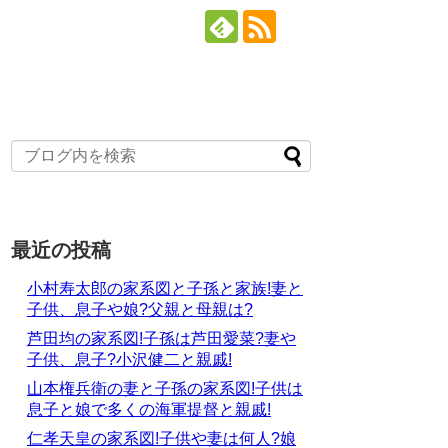
最近の投稿
小村寿太郎の家系図と子孫と家族!妻と
子供、息子や娘?父親と母親は?
芦田均の家系図!子孫は芦田愛菜?妻や
子供、息子?小沢健二と親戚!
山本権兵衛の妻と子孫の家系図!子供は
息子と娘で多くの海軍提督と親戚!
仁孝天皇の家系図!子供や妻は何人?娘