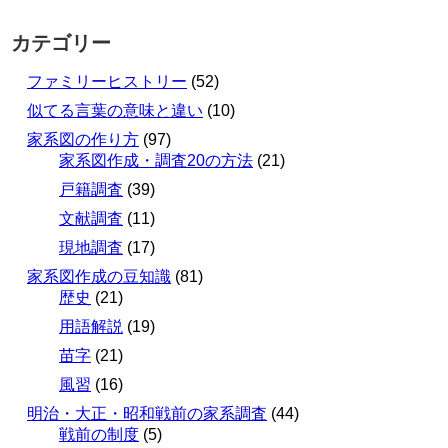
カテゴリー
ファミリーヒストリー
(52)
似てる言葉の意味と違い
(10)
家系図の作り方
(97)
家系図作成・調査20の方法
(21)
戸籍調査
(39)
文献調査
(11)
現地調査
(17)
家系図作成の豆知識
(81)
歴史
(21)
用語解説
(19)
苗字
(21)
風習
(16)
明治・大正・昭和戦前の家系調査
(44)
戦前の制度
(5)