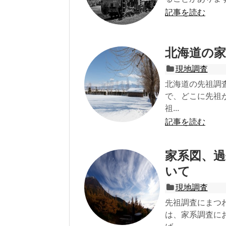
記事を読む
北海道の家
現地調査
北海道の先祖調
で、どこに先祖
祖...
記事を読む
家系図、
いて
現地調査
先祖調査にまつ
は、家系調査に