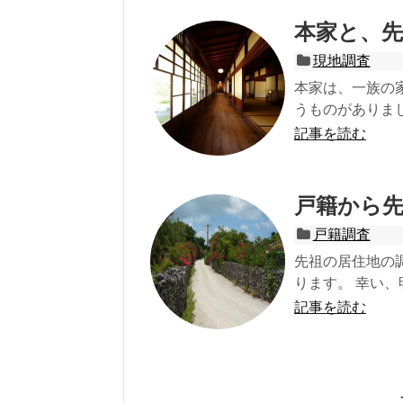
本家と、
現地調査
本家は、一族の
うものがありまし
記事を読む
戸籍から
戸籍調査
先祖の居住地の
ります。 幸い、
記事を読む