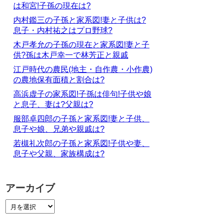
は和宮!子孫の現在は?
内村鑑三の子孫と家系図!妻と子供は?
息子・内村祐之はプロ野球?
木戸孝允の子孫の現在と家系図!妻と子
供?孫は木戸幸一で林芳正と親戚
江戸時代の農民(地主・自作農・小作農)
の農地保有面積と割合は?
高浜虚子の家系図!子孫は俳句!子供や娘
と息子、妻は?父親は?
服部卓四郎の子孫と家系図!妻と子供、
息子や娘、兄弟や親戚は?
若槻礼次郎の子孫と家系図!子供や妻、
息子や父親、家族構成は?
アーカイブ