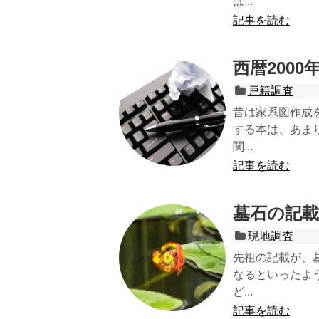
ば...
記事を読む
西暦200
戸籍調査
昔は家系図作成
する本は、あま
関...
記事を読む
墓石の記
現地調査
先祖の記載が、
なるといったよ
ど...
記事を読む