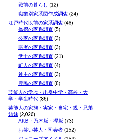
戦前の暮らし
(12)
職業別家系図作成調査
(24)
江戸時代以前の家系調査
(46)
僧侶の家系調査
(5)
公家の家系調査
(3)
医者の家系調査
(3)
武士の家系調査
(21)
町人の家系調査
(4)
神主の家系調査
(3)
農民の家系調査
(8)
芸能人の学歴・出身中学・高校・大
学・学生時代
(86)
芸能人の家族・実家・自宅・親・兄弟
姉妹
(2,026)
AKB・乃木坂・欅坂
(73)
お笑い芸人・司会者
(152)
ジャニーズアイドル
(154)