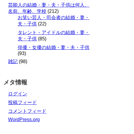
芸能人の結婚・妻・夫・子供は何人、
名前、年齢、学校
(212)
お笑い芸人・司会者の結婚・妻・
夫・子供
(22)
タレント・アイドルの結婚・妻・
夫・子供
(85)
俳優・女優の結婚・妻・夫・子供
(93)
雑記
(98)
メタ情報
ログイン
投稿フィード
コメントフィード
WordPress.org