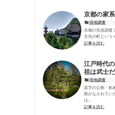
京都の家
現地調査
京都の先祖調査
文化の町というイ
記事を読む
江戸時代
祖は武士
現地調査
苗字の公称・私
限がなされてい
は...
記事を読む