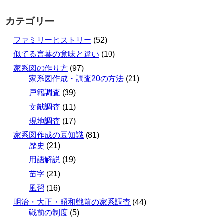
カテゴリー
ファミリーヒストリー
(52)
似てる言葉の意味と違い
(10)
家系図の作り方
(97)
家系図作成・調査20の方法
(21)
戸籍調査
(39)
文献調査
(11)
現地調査
(17)
家系図作成の豆知識
(81)
歴史
(21)
用語解説
(19)
苗字
(21)
風習
(16)
明治・大正・昭和戦前の家系調査
(44)
戦前の制度
(5)