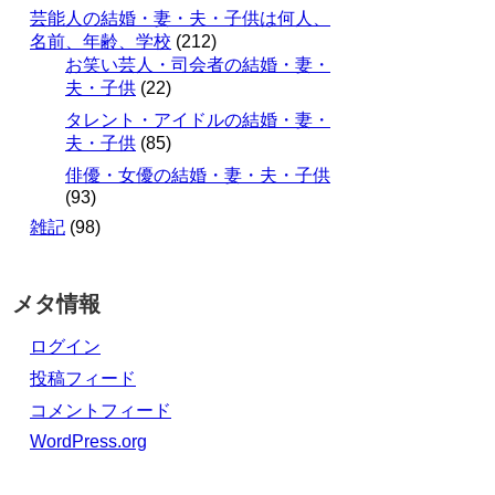
芸能人の結婚・妻・夫・子供は何人、
名前、年齢、学校
(212)
お笑い芸人・司会者の結婚・妻・
夫・子供
(22)
タレント・アイドルの結婚・妻・
夫・子供
(85)
俳優・女優の結婚・妻・夫・子供
(93)
雑記
(98)
メタ情報
ログイン
投稿フィード
コメントフィード
WordPress.org