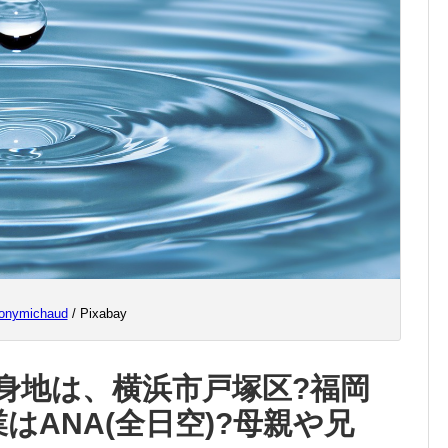
ronymichaud
/ Pixabay
身地は、横浜市戸塚区?福岡
はANA(全日空)?母親や兄