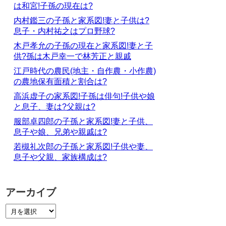
は和宮!子孫の現在は?
内村鑑三の子孫と家系図!妻と子供は?
息子・内村祐之はプロ野球?
木戸孝允の子孫の現在と家系図!妻と子
供?孫は木戸幸一で林芳正と親戚
江戸時代の農民(地主・自作農・小作農)
の農地保有面積と割合は?
高浜虚子の家系図!子孫は俳句!子供や娘
と息子、妻は?父親は?
服部卓四郎の子孫と家系図!妻と子供、
息子や娘、兄弟や親戚は?
若槻礼次郎の子孫と家系図!子供や妻、
息子や父親、家族構成は?
アーカイブ