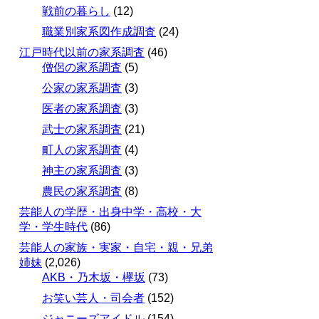
戦前の暮らし
(12)
職業別家系図作成調査
(24)
江戸時代以前の家系調査
(46)
僧侶の家系調査
(5)
公家の家系調査
(3)
医者の家系調査
(3)
武士の家系調査
(21)
町人の家系調査
(4)
神主の家系調査
(3)
農民の家系調査
(8)
芸能人の学歴・出身中学・高校・大
学・学生時代
(86)
芸能人の家族・実家・自宅・親・兄弟
姉妹
(2,026)
AKB・乃木坂・欅坂
(73)
お笑い芸人・司会者
(152)
ジャニーズアイドル
(154)