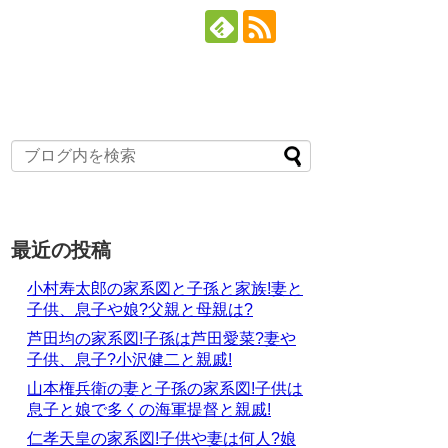
最近の投稿
小村寿太郎の家系図と子孫と家族!妻と
子供、息子や娘?父親と母親は?
芦田均の家系図!子孫は芦田愛菜?妻や
子供、息子?小沢健二と親戚!
山本権兵衛の妻と子孫の家系図!子供は
息子と娘で多くの海軍提督と親戚!
仁孝天皇の家系図!子供や妻は何人?娘