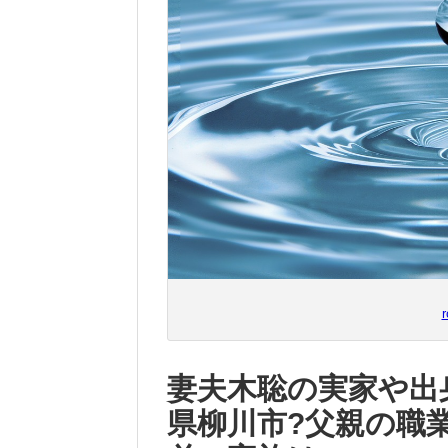
妻夫木聡の実家や出
県柳川市?父親の職業