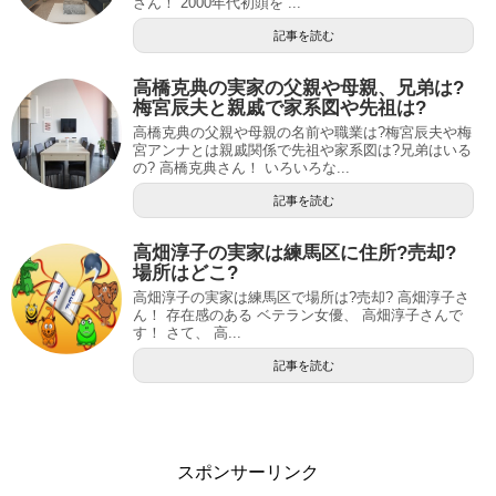
さん！ 2000年代初頭を ...
記事を読む
高橋克典の実家の父親や母親、兄弟は?
梅宮辰夫と親戚で家系図や先祖は?
高橋克典の父親や母親の名前や職業は?梅宮辰夫や梅
宮アンナとは親戚関係で先祖や家系図は?兄弟はいる
の? 高橋克典さん！ いろいろな...
記事を読む
高畑淳子の実家は練馬区に住所?売却?
場所はどこ?
高畑淳子の実家は練馬区で場所は?売却? 高畑淳子さ
ん！ 存在感のある ベテラン女優、 高畑淳子さんで
す！ さて、 高...
記事を読む
スポンサーリンク