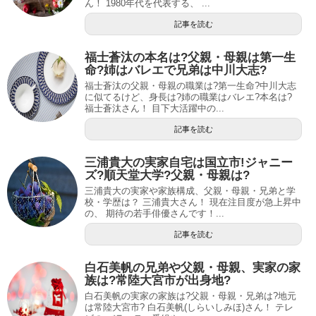
ん！ 1980年代を代表する、 ...
記事を読む
福士蒼汰の本名は?父親・母親は第一生
命?姉はバレエで兄弟は中川大志?
福士蒼汰の父親・母親の職業は?第一生命?中川大志
に似てるけど、身長は?姉の職業はバレエ?本名は?
福士蒼汰さん！ 目下大活躍中の...
記事を読む
三浦貴大の実家自宅は国立市!ジャニー
ズ?順天堂大学?父親・母親は?
三浦貴大の実家や家族構成、父親・母親・兄弟と学
校・学歴は？ 三浦貴大さん！ 現在注目度が急上昇中
の、 期待の若手俳優さんです！...
記事を読む
白石美帆の兄弟や父親・母親、実家の家
族は?常陸大宮市が出身地?
白石美帆の実家の家族は?父親・母親・兄弟は?地元
は常陸大宮市? 白石美帆(しらいしみほ)さん！ テレ