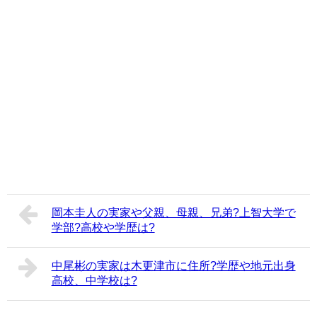
岡本圭人の実家や父親、母親、兄弟?上智大学で
学部?高校や学歴は?
中尾彬の実家は木更津市に住所?学歴や地元出身
高校、中学校は?