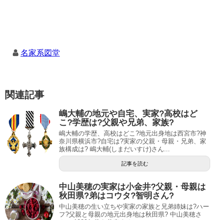
名家系図堂
関連記事
嶋大輔の地元や自宅、実家?高校はど
こ?学歴は?父親や兄弟、家族?
嶋大輔の学歴、高校はどこ?地元出身地は西宮市?神
奈川県横浜市?自宅は?実家の父親・母親・兄弟、家
族構成は? 嶋大輔(しまだいすけ)さん...
記事を読む
中山美穂の実家は小金井?父親・母親は
秋田県?弟はコウタ?智明さん?
中山美穂の生い立ちや実家の家族と兄弟姉妹は?ハー
フ?父親と母親の地元出身地は秋田県? 中山美穂さ