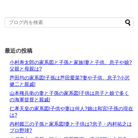
最近の投稿
小村寿太郎の家系図と子孫と家族!妻と子供、息子や娘?
父親と母親は?
芦田均の家系図!子孫は芦田愛菜?妻や子供、息子?小沢
健二と親戚!
山本権兵衛の妻と子孫の家系図!子供は息子と娘で多く
の海軍提督と親戚!
仁孝天皇の家系図!子供や妻は何人?娘は和宮!子孫の現在
は?
内村鑑三の子孫と家系図!妻と子供は?息子・内村祐之は
プロ野球?