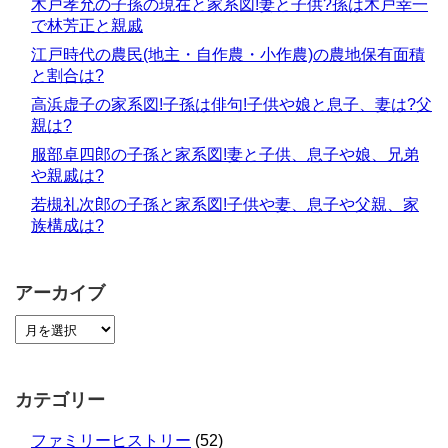
木戸孝允の子孫の現在と家系図!妻と子供?孫は木戸幸一
で林芳正と親戚
江戸時代の農民(地主・自作農・小作農)の農地保有面積
と割合は?
高浜虚子の家系図!子孫は俳句!子供や娘と息子、妻は?父
親は?
服部卓四郎の子孫と家系図!妻と子供、息子や娘、兄弟
や親戚は?
若槻礼次郎の子孫と家系図!子供や妻、息子や父親、家
族構成は?
アーカイブ
カテゴリー
ファミリーヒストリー
(52)