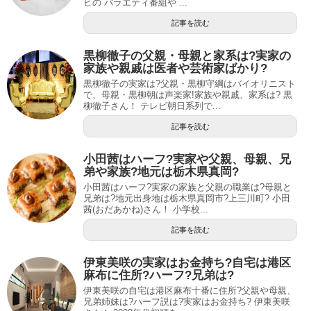
ビの バラエティ番組や ...
記事を読む
黒柳徹子の父親・母親と家系は?実家の
家族や親戚は医者や芸術家ばかり?
黒柳徹子の実家は?父親・黒柳守綱はバイオリニスト
で、母親・黒柳朝は声楽家!家族や親戚、家系は? 黒
柳徹子さん！ テレビ朝日系列で...
記事を読む
小田茜はハーフ?実家や父親、母親、兄
弟や家族?地元は栃木県真岡?
小田茜はハーフ?実家の家族と父親の職業は?母親と
兄弟は?地元出身地は栃木県真岡市?上三川町? 小田
茜(おだあかね)さん！ 小学校...
記事を読む
伊東美咲の実家はお金持ち?自宅は港区
麻布に住所?ハーフ?兄弟は?
伊東美咲の自宅は港区麻布十番に住所?父親や母親、
兄弟姉妹は?ハーフ説は?実家はお金持ち? 伊東美咲