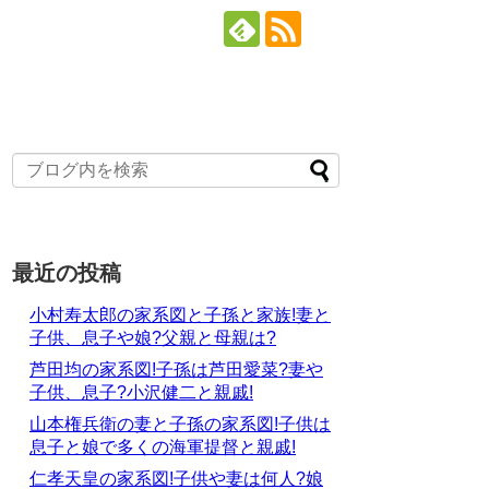
最近の投稿
小村寿太郎の家系図と子孫と家族!妻と
子供、息子や娘?父親と母親は?
芦田均の家系図!子孫は芦田愛菜?妻や
子供、息子?小沢健二と親戚!
山本権兵衛の妻と子孫の家系図!子供は
息子と娘で多くの海軍提督と親戚!
仁孝天皇の家系図!子供や妻は何人?娘