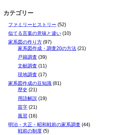
カテゴリー
ファミリーヒストリー
(52)
似てる言葉の意味と違い
(10)
家系図の作り方
(97)
家系図作成・調査20の方法
(21)
戸籍調査
(39)
文献調査
(11)
現地調査
(17)
家系図作成の豆知識
(81)
歴史
(21)
用語解説
(19)
苗字
(21)
風習
(16)
明治・大正・昭和戦前の家系調査
(44)
戦前の制度
(5)