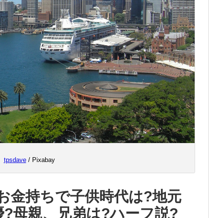
tpsdave
/ Pixabay
お金持ちで子供時代は?地元
優?母親、兄弟は?ハーフ説?