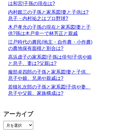
は和宮!子孫の現在は?
内村鑑三の子孫と家系図!妻と子供は?
息子・内村祐之はプロ野球?
木戸孝允の子孫の現在と家系図!妻と子
供?孫は木戸幸一で林芳正と親戚
江戸時代の農民(地主・自作農・小作農)
の農地保有面積と割合は?
高浜虚子の家系図!子孫は俳句!子供や娘
と息子、妻は?父親は?
服部卓四郎の子孫と家系図!妻と子供、
息子や娘、兄弟や親戚は?
若槻礼次郎の子孫と家系図!子供や妻、
息子や父親、家族構成は?
アーカイブ