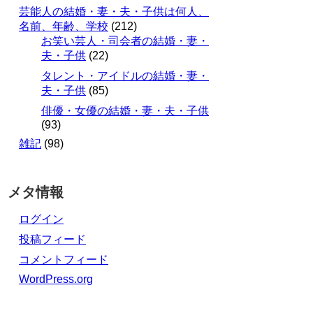
芸能人の結婚・妻・夫・子供は何人、
名前、年齢、学校
(212)
お笑い芸人・司会者の結婚・妻・
夫・子供
(22)
タレント・アイドルの結婚・妻・
夫・子供
(85)
俳優・女優の結婚・妻・夫・子供
(93)
雑記
(98)
メタ情報
ログイン
投稿フィード
コメントフィード
WordPress.org