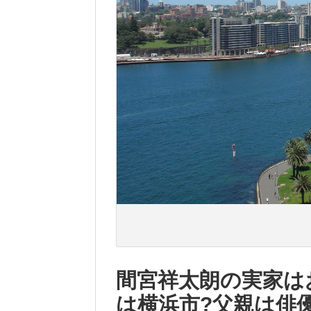
間宮祥太朗の実家は
は横浜市?父親は俳