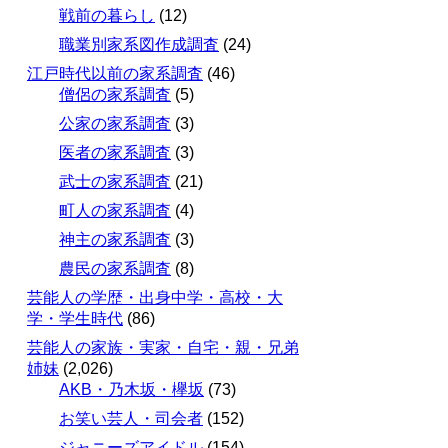
戦前の暮らし
(12)
職業別家系図作成調査
(24)
江戸時代以前の家系調査
(46)
僧侶の家系調査
(5)
公家の家系調査
(3)
医者の家系調査
(3)
武士の家系調査
(21)
町人の家系調査
(4)
神主の家系調査
(3)
農民の家系調査
(8)
芸能人の学歴・出身中学・高校・大
学・学生時代
(86)
芸能人の家族・実家・自宅・親・兄弟
姉妹
(2,026)
AKB・乃木坂・欅坂
(73)
お笑い芸人・司会者
(152)
ジャニーズアイドル
(154)