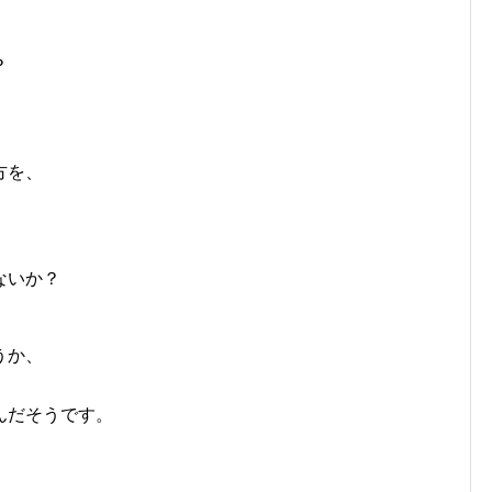
？
方を、
ないか？
うか、
んだそうです。