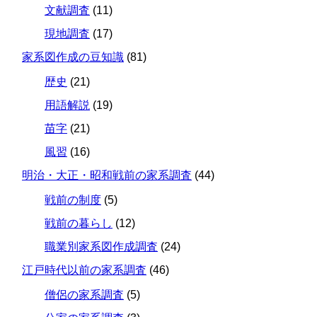
文献調査
(11)
現地調査
(17)
家系図作成の豆知識
(81)
歴史
(21)
用語解説
(19)
苗字
(21)
風習
(16)
明治・大正・昭和戦前の家系調査
(44)
戦前の制度
(5)
戦前の暮らし
(12)
職業別家系図作成調査
(24)
江戸時代以前の家系調査
(46)
僧侶の家系調査
(5)