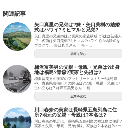
関連記事
矢口真里の兄弟は?妹・矢口美樹の結婚
式はハワイ?ミヒマルと兄弟?
矢口真里の兄弟姉妹と実家の家族構成は?妹は芸能人
で、名前は矢口美樹?ミヒマル?ハワイでの結婚式を
ブログで… 矢口真里さん！ モー...
記事を読む
梅沢富美男の父親・母親・兄弟は?出身
地は福島?青森?実家と先祖は?
梅沢富美男の実家のファミリーヒストリー!福島県
や、青森県藤崎町との関係は?父親・母親・兄弟は?
生い立ちは? 梅沢富美男さん！ 梅...
記事を読む
川口春奈の実家は長崎県五島列島に住
所?地元の父親・母親は?本名は?
川口春奈の地元は、長崎県五島列島の福江島に住所?
実家の父親・母親、兄弟姉妹、家族は? 本名は?ハー