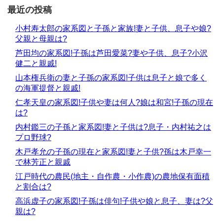
最近の投稿
小村寿太郎の家系図と子孫と家族!妻と子供、息子や娘?
父親と母親は?
芦田均の家系図!子孫は芦田愛菜?妻や子供、息子?小沢
健二と親戚!
山本権兵衛の妻と子孫の家系図!子供は息子と娘で多く
の海軍提督と親戚!
仁孝天皇の家系図!子供や妻は何人?娘は和宮!子孫の現在
は?
内村鑑三の子孫と家系図!妻と子供は?息子・内村祐之は
プロ野球?
木戸孝允の子孫の現在と家系図!妻と子供?孫は木戸幸一
で林芳正と親戚
江戸時代の農民(地主・自作農・小作農)の農地保有面積
と割合は?
高浜虚子の家系図!子孫は俳句!子供や娘と息子、妻は?父
親は?