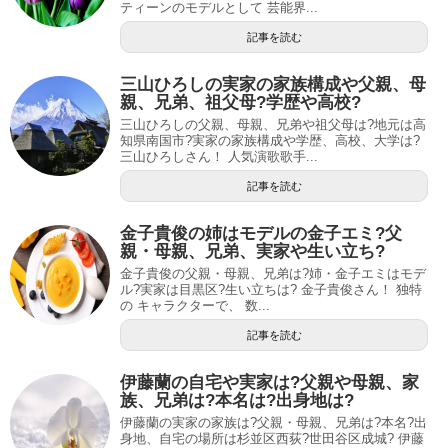
ティーンのモデルとして 芸能界...
記事を読む
三山ひろしの実家の家族構成や父親、母
親、兄弟、祖父母?学歴や高校?
三山ひろしの父親、母親、兄弟や祖父母は?地元は高
知県南国市?実家の家族構成や学歴、高校、大学は?
三山ひろしさん！ 人気演歌歌手...
記事を読む
金子貴俊の姉はモデルの金子エミ?父
親・母親、兄弟、実家や生い立ち?
金子貴俊の父親・母親、兄弟は?姉・金子エミはモデ
ル?実家は目黒区?生い立ちは? 金子貴俊さん！ 独特
の キャラクターで、 数...
記事を読む
伊藤蘭の自宅や実家は?父親や母親、家
族、兄弟は?本名は?出身地は?
伊藤蘭の実家の家族は?父親・母親、兄弟は?本名?出
身地、自宅の場所は杉並区西荻?世田谷区成城? 伊藤