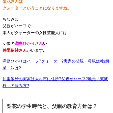
梨花さんは
クォーターということになりますね。
ちなみに
父親がハーフで
本人がクォーターの女性芸能人には、
女優の
満島ひかりさん
や
仲里依紗さん
がいます
。
満島ひかりはハーフ?クォーター?実家の父親・母親は教師!
弟・妹は?
仲里依紗の実家は大村市に住所?父親がハーフ?地元「東彼
杵」の読み方?
梨花の学生時代と、父親の教育方針は？