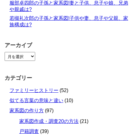
服部卓四郎の子孫と家系図!妻と子供、息子や娘、兄弟
や親戚は?
若槻礼次郎の子孫と家系図!子供や妻、息子や父親、家
族構成は?
アーカイブ
カテゴリー
ファミリーヒストリー
(52)
似てる言葉の意味と違い
(10)
家系図の作り方
(97)
家系図作成・調査20の方法
(21)
戸籍調査
(39)