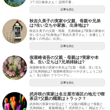
フ? 川口春奈さん！ 説明不要...
記事を読む
秋吉久美子の実家や父親、母親や兄弟
は?生い立ちや家族、出身地は?
秋吉久美子の父親・母親、兄弟姉妹は?実家の家族や
生い立ちは?出身地は? 秋吉久美子さん！ 女優として
数多くの作品に 出演し...
記事を読む
假屋崎省吾の父親・母親は?実家や本
名、生い立ちは?兄弟姉妹は?
假屋崎省吾の実家や本名は?父親・母親、生い立ち
は?兄弟姉妹は? 假屋崎省吾(かりやざきしょうご)さ
ん！ 生け花や フラワーアレ...
記事を読む
武井咲の実家は名古屋市港区の地元で喫
茶店?父親の職業はトラック？
武井咲の実家や自宅はどこ？父親の職業は？母親と
兄弟姉妹と、家族構成は？ 武井咲さん！ 雑誌セブン