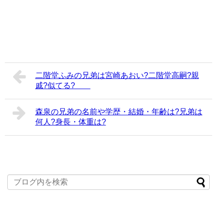
二階堂ふみの兄弟は宮崎あおい?二階堂高嗣?親
戚?似てる?
森泉の兄弟の名前や学歴・結婚・年齢は?兄弟は
何人?身長・体重は?