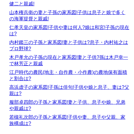
健二と親戚!
山本権兵衛の妻と子孫の家系図!子供は息子と娘で多く
の海軍提督と親戚!
仁孝天皇の家系図!子供や妻は何人?娘は和宮!子孫の現在
は?
内村鑑三の子孫と家系図!妻と子供は?息子・内村祐之は
プロ野球?
木戸孝允の子孫の現在と家系図!妻と子供?孫は木戸幸一
で林芳正と親戚
江戸時代の農民(地主・自作農・小作農)の農地保有面積
と割合は?
高浜虚子の家系図!子孫は俳句!子供や娘と息子、妻は?父
親は?
服部卓四郎の子孫と家系図!妻と子供、息子や娘、兄弟
や親戚は?
若槻礼次郎の子孫と家系図!子供や妻、息子や父親、家
族構成は?