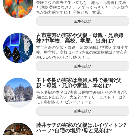
柴咲コウの過去の生い立ちと、地元・北海道礼文島
と池袋 柴咲コウさん、 とてもくっきりとしたお顔立
ちが魅力的ですね！ 今後とも、女優...
記事を読む
古市憲寿の実家や父親・母親・兄弟姉
妹?中学校、高校、学歴、出身は?
古市憲寿の父親・母親、兄弟姉妹は?学歴と出身小学
校、中学校、高校はどこ?実家の家族構成は? 古市憲
寿(ふるいちのりとし)さん！ ...
記事を読む
モト冬樹の実家は産婦人科で巣鴨?父
親・母親・兄弟や家族、本名は?
モト冬樹の本名は?実家は巣鴨で産婦人科の医者?兄
弟はエド山口?ルー大柴?ファミリーヒストリーは?
モト冬樹さん！ ビジーフォーと...
記事を読む
藤井サチの実家の父親はルイヴィトン?
ハーフ?自宅の場所?母と兄弟は?