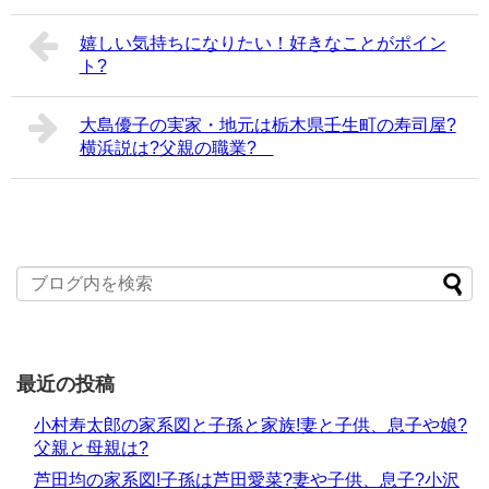
嬉しい気持ちになりたい！好きなことがポイン
ト?
大島優子の実家・地元は栃木県壬生町の寿司屋?
横浜説は?父親の職業?
最近の投稿
小村寿太郎の家系図と子孫と家族!妻と子供、息子や娘?
父親と母親は?
芦田均の家系図!子孫は芦田愛菜?妻や子供、息子?小沢