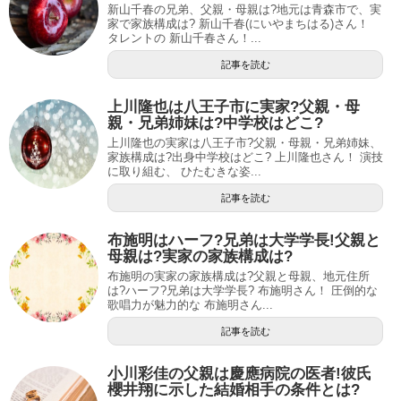
新山千春の兄弟、父親・母親は?地元は青森市で、実
家で家族構成は? 新山千春(にいやまちはる)さん！
タレントの 新山千春さん！...
記事を読む
上川隆也は八王子市に実家?父親・母
親・兄弟姉妹は?中学校はどこ?
上川隆也の実家は八王子市?父親・母親・兄弟姉妹、
家族構成は?出身中学校はどこ? 上川隆也さん！ 演技
に取り組む、 ひたむきな姿...
記事を読む
布施明はハーフ?兄弟は大学学長!父親と
母親は?実家の家族構成は?
布施明の実家の家族構成は?父親と母親、地元住所
は?ハーフ?兄弟は大学学長? 布施明さん！ 圧倒的な
歌唱力が魅力的な 布施明さん...
記事を読む
小川彩佳の父親は慶應病院の医者!彼氏
櫻井翔に示した結婚相手の条件とは?