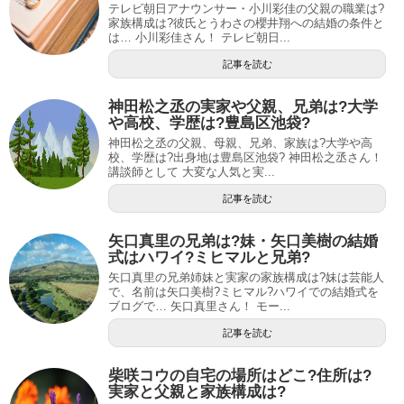
テレビ朝日アナウンサー・小川彩佳の父親の職業は?
家族構成は?彼氏とうわさの櫻井翔への結婚の条件と
は… 小川彩佳さん！ テレビ朝日...
記事を読む
神田松之丞の実家や父親、兄弟は?大学
や高校、学歴は?豊島区池袋?
神田松之丞の父親、母親、兄弟、家族は?大学や高
校、学歴は?出身地は豊島区池袋? 神田松之丞さん！
講談師として 大変な人気と実...
記事を読む
矢口真里の兄弟は?妹・矢口美樹の結婚
式はハワイ?ミヒマルと兄弟?
矢口真里の兄弟姉妹と実家の家族構成は?妹は芸能人
で、名前は矢口美樹?ミヒマル?ハワイでの結婚式を
ブログで… 矢口真里さん！ モー...
記事を読む
柴咲コウの自宅の場所はどこ?住所は?
実家と父親と家族構成は?