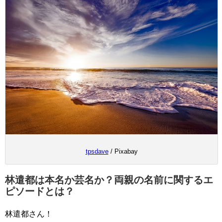
tpsdave
/ Pixabay
林遣都は本名か芸名か？両親の名前に関するエ
ピソードとは？
林遣都さん！