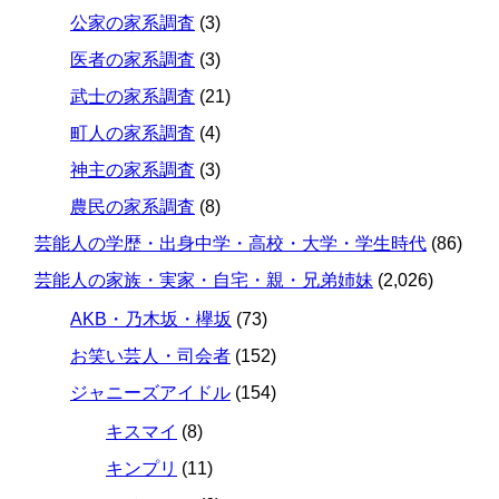
公家の家系調査
(3)
医者の家系調査
(3)
武士の家系調査
(21)
町人の家系調査
(4)
神主の家系調査
(3)
農民の家系調査
(8)
芸能人の学歴・出身中学・高校・大学・学生時代
(86)
芸能人の家族・実家・自宅・親・兄弟姉妹
(2,026)
AKB・乃木坂・欅坂
(73)
お笑い芸人・司会者
(152)
ジャニーズアイドル
(154)
キスマイ
(8)
キンプリ
(11)