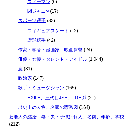
スノーマン
(6)
関ジャニ∞
(17)
スポーツ選手
(83)
フィギュアスケート
(12)
野球選手
(42)
作家・学者・漫画家・映画監督
(24)
俳優・女優・タレント・アイドル
(1,044)
嵐
(31)
政治家
(147)
歌手・ミュージシャン
(165)
EXILE、三代目JSB、LDH系
(21)
歴史上の人物、名家の家系図
(164)
芸能人の結婚・妻・夫・子供は何人、名前、年齢、学校
(212)