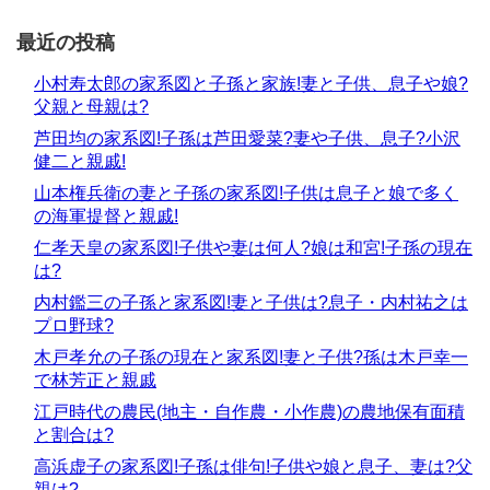
最近の投稿
小村寿太郎の家系図と子孫と家族!妻と子供、息子や娘?
父親と母親は?
芦田均の家系図!子孫は芦田愛菜?妻や子供、息子?小沢
健二と親戚!
山本権兵衛の妻と子孫の家系図!子供は息子と娘で多く
の海軍提督と親戚!
仁孝天皇の家系図!子供や妻は何人?娘は和宮!子孫の現在
は?
内村鑑三の子孫と家系図!妻と子供は?息子・内村祐之は
プロ野球?
木戸孝允の子孫の現在と家系図!妻と子供?孫は木戸幸一
で林芳正と親戚
江戸時代の農民(地主・自作農・小作農)の農地保有面積
と割合は?
高浜虚子の家系図!子孫は俳句!子供や娘と息子、妻は?父
親は?