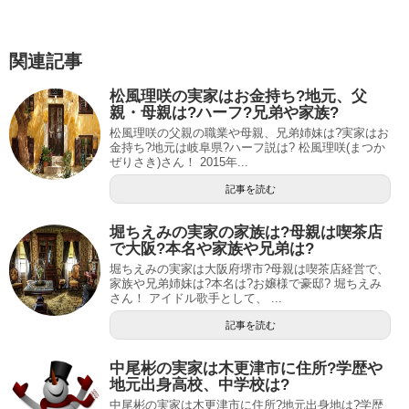
関連記事
松風理咲の実家はお金持ち?地元、父
親・母親は?ハーフ?兄弟や家族?
松風理咲の父親の職業や母親、兄弟姉妹は?実家はお
金持ち?地元は岐阜県?ハーフ説は? 松風理咲(まつか
ぜりさき)さん！ 2015年...
記事を読む
堀ちえみの実家の家族は?母親は喫茶店
で大阪?本名や家族や兄弟は?
堀ちえみの実家は大阪府堺市?母親は喫茶店経営で、
家族や兄弟姉妹は?本名は?お嬢様で豪邸? 堀ちえみ
さん！ アイドル歌手として、 ...
記事を読む
中尾彬の実家は木更津市に住所?学歴や
地元出身高校、中学校は?
中尾彬の実家は木更津市に住所?地元出身地は?学歴