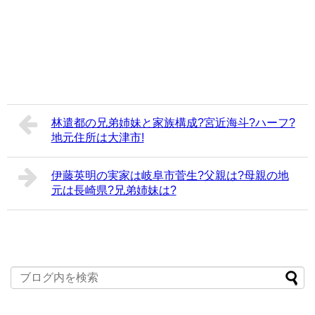
林遣都の兄弟姉妹と家族構成?宮近海斗?ハーフ?
地元住所は大津市!
伊藤英明の実家は岐阜市菅生?父親は?母親の地
元は長崎県?兄弟姉妹は?