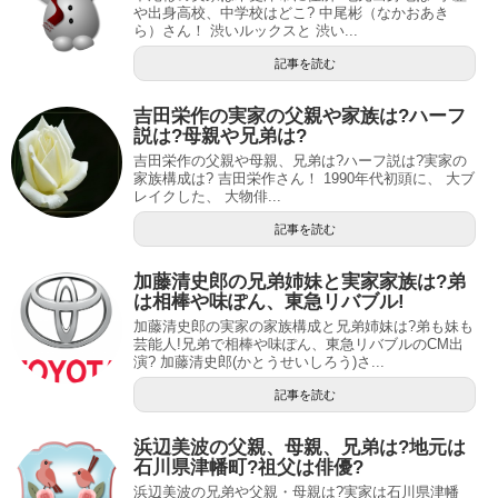
や出身高校、中学校はどこ? 中尾彬（なかおあき
ら）さん！ 渋いルックスと 渋い...
記事を読む
吉田栄作の実家の父親や家族は?ハーフ
説は?母親や兄弟は?
吉田栄作の父親や母親、兄弟は?ハーフ説は?実家の
家族構成は? 吉田栄作さん！ 1990年代初頭に、 大ブ
レイクした、 大物俳...
記事を読む
加藤清史郎の兄弟姉妹と実家家族は?弟
は相棒や味ぽん、東急リバブル!
加藤清史郎の実家の家族構成と兄弟姉妹は?弟も妹も
芸能人!兄弟で相棒や味ぽん、東急リバブルのCM出
演? 加藤清史郎(かとうせいしろう)さ...
記事を読む
浜辺美波の父親、母親、兄弟は?地元は
石川県津幡町?祖父は俳優?
浜辺美波の兄弟や父親・母親は?実家は石川県津幡