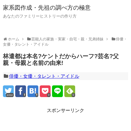
家系図作成・先祖の調べ方の極意
あなたのファミリーヒストリーの作り方
ホーム
芸能人の家族・実家・自宅・親・兄弟姉妹
俳優・
女優・タレント・アイドル
林遣都は本名?ケントだからハーフ?芸名?父
親・母親と名前の由来!
俳優・女優・タレント・アイドル
error
0
0
スポンサーリンク