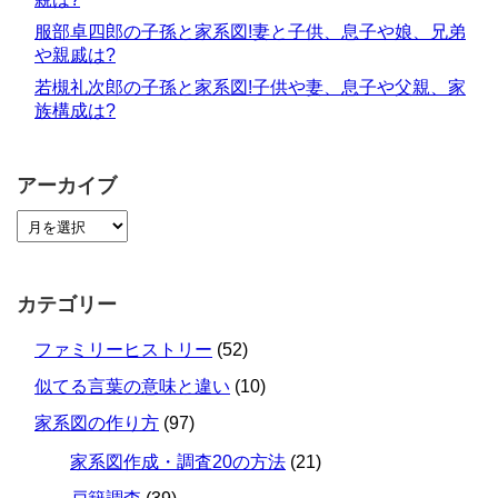
服部卓四郎の子孫と家系図!妻と子供、息子や娘、兄弟
や親戚は?
若槻礼次郎の子孫と家系図!子供や妻、息子や父親、家
族構成は?
アーカイブ
カテゴリー
ファミリーヒストリー
(52)
似てる言葉の意味と違い
(10)
家系図の作り方
(97)
家系図作成・調査20の方法
(21)