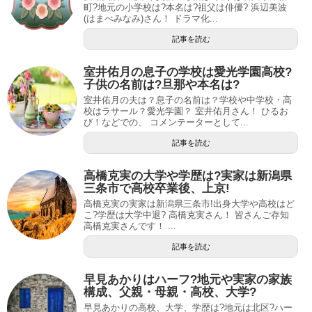
町?地元の小学校は?本名は?祖父は俳優? 浜辺美波
(はまべみなみ)さん！ ドラマ化...
記事を読む
室井佑月の息子の学校は愛光学園高校?
子供の名前は?旦那や本名は?
室井佑月の夫は？息子の名前は？学校や中学校・高
校はラサール？愛光学園？ 室井佑月さん！ ひるお
び！などでの、 コメンテーターとして...
記事を読む
高橋克実の大学や学歴は?実家は新潟県
三条市で高校卒業後、上京!
高橋克実の実家は新潟県三条市!出身大学や高校はど
こ?学歴は大学中退? 高橋克実さん！ 皆さんご存知
高橋克実さんです！ ...
記事を読む
早見あかりはハーフ?地元や実家の家族
構成、父親・母親・高校、大学?
早見あかりの高校、大学、学歴は?地元は北区?ハー