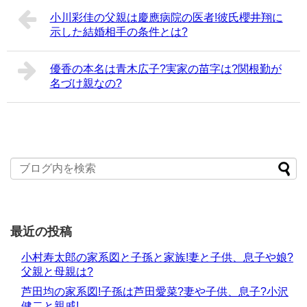
小川彩佳の父親は慶應病院の医者!彼氏櫻井翔に
示した結婚相手の条件とは?
優香の本名は青木広子?実家の苗字は?関根勤が
名づけ親なの?
最近の投稿
小村寿太郎の家系図と子孫と家族!妻と子供、息子や娘?
父親と母親は?
芦田均の家系図!子孫は芦田愛菜?妻や子供、息子?小沢
健二と親戚!