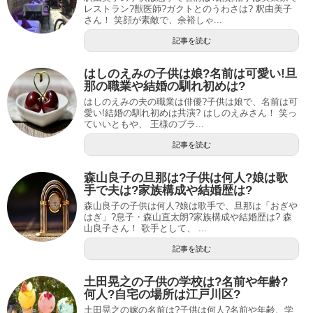
レストラン?獣医師?ガクトとのうわさは? 釈由美子
さん！ 笑顔が素敵で、余裕しゃ...
記事を読む
はしのえみの子供は娘?名前は可愛い!旦
那の職業や結婚の馴れ初めは?
はしのえみの夫の職業は俳優?子供は娘で、名前は可
愛い!結婚の馴れ初めは共演? はしのえみさん！ 笑っ
ていいともや、 王様のブラ...
記事を読む
森山良子の旦那は?子供は何人?娘は歌
手で夫は?家族構成や結婚歴は?
森山良子の子供は何人?娘は歌手で、旦那は「おぎや
はぎ」?息子・森山直太朗?家族構成や結婚歴は? 森
山良子さん！ 歌手として、 ...
記事を読む
土田晃之の子供の学校は?名前や年齢?
何人?自宅の場所は江戸川区?
土田晃之の嫁の名前は?子供は何人?名前や年齢、学