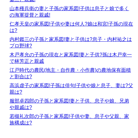
山本権兵衛の妻と子孫の家系図!子供は息子と娘で多く
の海軍提督と親戚!
仁孝天皇の家系図!子供や妻は何人?娘は和宮!子孫の現在
は?
内村鑑三の子孫と家系図!妻と子供は?息子・内村祐之は
プロ野球?
木戸孝允の子孫の現在と家系図!妻と子供?孫は木戸幸一
で林芳正と親戚
江戸時代の農民(地主・自作農・小作農)の農地保有面積
と割合は?
高浜虚子の家系図!子孫は俳句!子供や娘と息子、妻は?父
親は?
服部卓四郎の子孫と家系図!妻と子供、息子や娘、兄弟
や親戚は?
若槻礼次郎の子孫と家系図!子供や妻、息子や父親、家
族構成は?