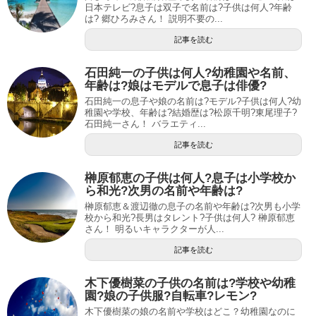
日本テレビ?息子は双子で名前は?子供は何人?年齢
は? 郷ひろみさん！ 説明不要の...
記事を読む
石田純一の子供は何人?幼稚園や名前、
年齢は?娘はモデルで息子は俳優?
石田純一の息子や娘の名前は?モデル?子供は何人?幼
稚園や学校、年齢は?結婚歴は?松原千明?東尾理子?
石田純一さん！ バラエティ...
記事を読む
榊原郁恵の子供は何人?息子は小学校か
ら和光?次男の名前や年齢は?
榊原郁恵＆渡辺徹の息子の名前や年齢は?次男も小学
校から和光?長男はタレント?子供は何人? 榊原郁恵
さん！ 明るいキャラクターが人...
記事を読む
木下優樹菜の子供の名前は?学校や幼稚
園?娘の子供服?自転車?レモン?
木下優樹菜の娘の名前や学校はどこ？幼稚園なのに