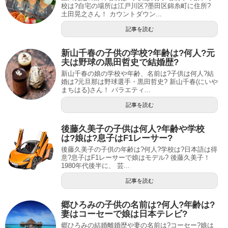
校は?自宅の場所は江戸川区?墨田区錦糸町に住所?
土田晃之さん！ カウントダウン...
記事を読む
新山千春の子供の学校?年齢は?何人?元
夫は野球の黒田哲史で結婚歴?
新山千春の娘の学校や年齢、名前は?子供は何人?結
婚は?元旦那は野球選手・黒田哲史? 新山千春(にいや
まちはる)さん！ バラエティ...
記事を読む
後藤久美子の子供は何人?年齢や学校
は?娘は?息子はF1レーサー?
後藤久美子の子供の年齢は?何人?学校は?日本語は得
意?息子はF1レーサーで娘はモデル? 後藤久美子！
1980年代後半に、 芸...
記事を読む
郷ひろみの子供の名前は?何人?年齢は?
妻はコーセーで娘は日本テレビ?
郷ひろみの結婚離婚歴や妻の名前は?コーセー?娘は