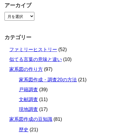
アーカイブ
カテゴリー
ファミリーヒストリー
(52)
似てる言葉の意味と違い
(10)
家系図の作り方
(97)
家系図作成・調査20の方法
(21)
戸籍調査
(39)
文献調査
(11)
現地調査
(17)
家系図作成の豆知識
(81)
歴史
(21)