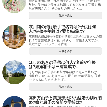
梅沢富美男の妻・池田明子さんとは？子供の名前や
年齢、学校は？長女は結婚してる？次女は宝塚？ 梅
沢富美男さん！ その女形の美しさと...
記事を読む
哀川翔の娘は歌手で名前は?子供は何
人?学校や年齢は?妻と結婚は?
哀川翔の娘は歌手?名前や学校は?息子は?奥さんの連
れ子で家族構成は? 哀川翔さん！ 俳優さんですが、
最近では、 バラエティ番組...
記事を読む
ほしのあきの子供は何人?名前や年齢
は?結婚相手は三浦皇成で…
ほしのあきの子供の名前や年齢は？何人？旦那は三
浦皇成？ ほしのあきさん！ 現在は 芸能活動を 停止
中であるにも かかわらず...
記事を読む
高田万由子と葉加瀬太郎の結婚の馴れ初
め?娘と息子の名前や学校は?