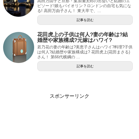
高田万由子と旦那・葉加瀬太郎の出会いと結婚のエ
ピソード!娘もバイオリン？ロンドンの自宅も気にな
る! 高田万由子さん！ 東大卒で、...
記事を読む
花田虎上の子供は何人?妻の年齢は?結
婚歴や家族構成?元嫁はハワイ?
若乃花の妻の年齢は?美恵子さんはハワイ?料理?子供
は何人?結婚歴や家族構成は? 花田虎上(花田まさる)
さん！ 第66代横綱の ...
記事を読む
スポンサーリンク