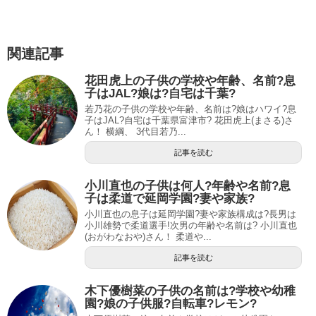
関連記事
花田虎上の子供の学校や年齢、名前?息
子はJAL?娘は?自宅は千葉?
若乃花の子供の学校や年齢、名前は?娘はハワイ?息
子はJAL?自宅は千葉県富津市? 花田虎上(まさる)さ
ん！ 横綱、 3代目若乃...
記事を読む
小川直也の子供は何人?年齢や名前?息
子は柔道で延岡学園?妻や家族?
小川直也の息子は延岡学園?妻や家族構成は?長男は
小川雄勢で柔道選手!次男の年齢や名前は? 小川直也
(おがわなおや)さん！ 柔道や...
記事を読む
木下優樹菜の子供の名前は?学校や幼稚
園?娘の子供服?自転車?レモン?