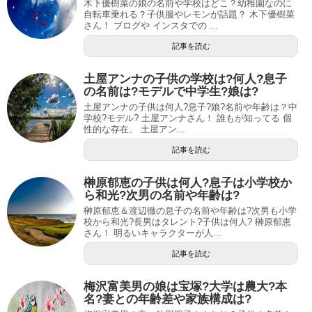
木下優樹菜の娘の名前や学校はどこ？幼稚園なのに
自転車乗れる？子供服やレモンが話題？ 木下優樹菜
さん！ ブログや インスタでの ...
記事を読む
土屋アンナの子供の学校は?何人?息子
の名前は?モデルで中学生?娘は?
土屋アンナの子供は何人?息子?娘?名前や年齢は？中
学校?モデル? 土屋アンナさん！ 誰もが知ってる 個
性的な存在、 土屋アン...
記事を読む
榊原郁恵の子供は何人?息子は小学校か
ら和光?次男の名前や年齢は?
榊原郁恵＆渡辺徹の息子の名前や年齢は?次男も小学
校から和光?長男はタレント?子供は何人? 榊原郁恵
さん！ 明るいキャラクターが人...
記事を読む
梅沢富美男の娘は宝塚?大学は農大?本
名?妻との年齢差や家族構成は?