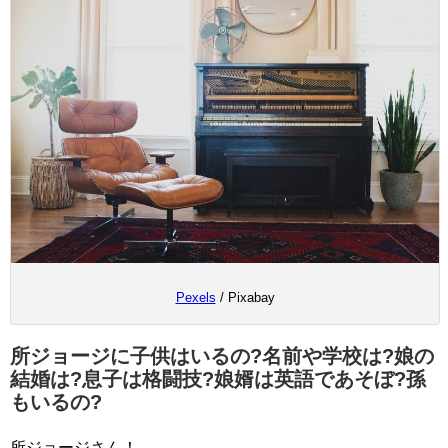
Pexels
/ Pixabay
所ジョージに子供はいるの?名前や学校は?娘の
結婚は?息子は格闘技?娘婿は英語であそぼ?孫
もいるの?
所ジョージさん！