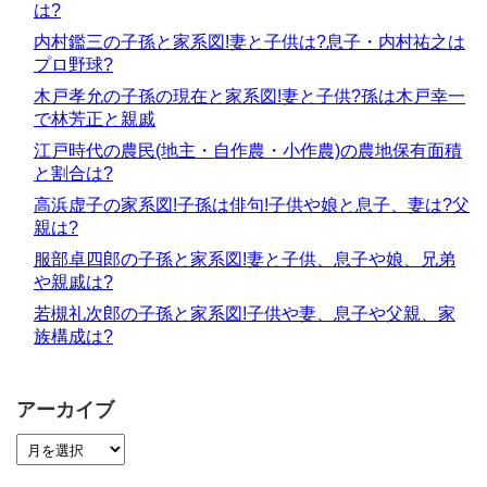
は?
内村鑑三の子孫と家系図!妻と子供は?息子・内村祐之は
プロ野球?
木戸孝允の子孫の現在と家系図!妻と子供?孫は木戸幸一
で林芳正と親戚
江戸時代の農民(地主・自作農・小作農)の農地保有面積
と割合は?
高浜虚子の家系図!子孫は俳句!子供や娘と息子、妻は?父
親は?
服部卓四郎の子孫と家系図!妻と子供、息子や娘、兄弟
や親戚は?
若槻礼次郎の子孫と家系図!子供や妻、息子や父親、家
族構成は?
アーカイブ