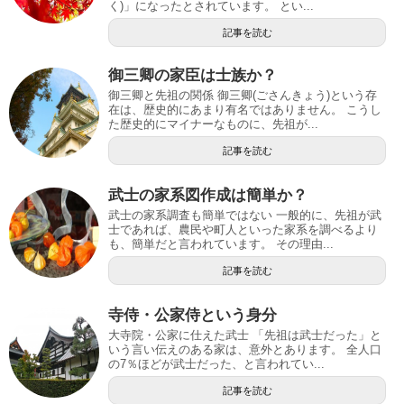
く)」になったとされています。 とい...
記事を読む
御三卿の家臣は士族か？
御三卿と先祖の関係 御三卿(ごさんきょう)という存
在は、歴史的にあまり有名ではありません。 こうし
た歴史的にマイナーなものに、先祖が...
記事を読む
武士の家系図作成は簡単か？
武士の家系調査も簡単ではない 一般的に、先祖が武
士であれば、農民や町人といった家系を調べるより
も、簡単だと言われています。 その理由...
記事を読む
寺侍・公家侍という身分
大寺院・公家に仕えた武士 「先祖は武士だった」と
いう言い伝えのある家は、意外とあります。 全人口
の7％ほどが武士だった、と言われてい...
記事を読む