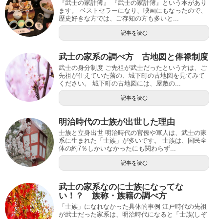
『武士の家計簿』 『武士の家計簿』という本があり
ます。 ベストセラーになり、映画にもなったので、
歴史好きな方では、ご存知の方も多いと...
記事を読む
武士の家系の調べ方 古地図と俸禄制度
武士の身分制度 ご先祖が武士だったという方は、ご
先祖が仕えていた藩の、城下町の古地図を見てみて
ください。 城下町の古地図には、屋敷の...
記事を読む
明治時代の士族が出世した理由
士族と立身出世 明治時代の官僚や軍人は、武士の家
系に生まれた「士族」が多いです。 士族は、国民全
体の約7％しかいなかったにも関わらず...
記事を読む
武士の家系なのに士族になってな
い！？ 族称・族籍の調べ方
「士族」になれなかった具体的事例 江戸時代の先祖
が武士だった家系は、明治時代になると「士族(しぞ