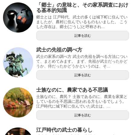
「郷士」の意味と、その家系調査におけ
る基本的知識
郷士とは 江戸時代、武士の多くは城下町に住んでい
ましたが、農村に住んでいるものもいました。 こう
した存在は、郷士(ごうし)と呼称され...
記事を読む
武士の先祖の調べ方
武士の家系の調べ方 武士の先祖を調べる方法につい
て、まとめてみます。 まず、先祖が武士だったかど
うか、侍だったかどうかというのは、そ...
記事を読む
士族なのに、農家である不思議
士族なのに、農民？ 士族であるのに、農業を家業と
しているのを不思議に思われる方もいるでしょう。
江戸時代に城下町に住んでいた武士は、...
記事を読む
江戸時代の武士の暮らし