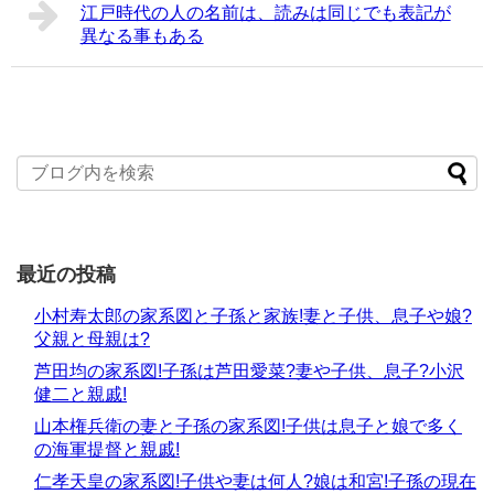
江戸時代の人の名前は、読みは同じでも表記が
異なる事もある
最近の投稿
小村寿太郎の家系図と子孫と家族!妻と子供、息子や娘?
父親と母親は?
芦田均の家系図!子孫は芦田愛菜?妻や子供、息子?小沢
健二と親戚!
山本権兵衛の妻と子孫の家系図!子供は息子と娘で多く
の海軍提督と親戚!
仁孝天皇の家系図!子供や妻は何人?娘は和宮!子孫の現在