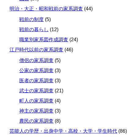
明治・大正・昭和戦前の家系調査
(44)
戦前の制度
(5)
戦前の暮らし
(12)
職業別家系図作成調査
(24)
江戸時代以前の家系調査
(46)
僧侶の家系調査
(5)
公家の家系調査
(3)
医者の家系調査
(3)
武士の家系調査
(21)
町人の家系調査
(4)
神主の家系調査
(3)
農民の家系調査
(8)
芸能人の学歴・出身中学・高校・大学・学生時代
(86)