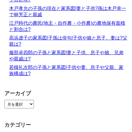
木戸孝允の子孫の現在と家系図!妻と子供?孫は木戸幸一
で林芳正と親戚
江戸時代の農民(地主・自作農・小作農)の農地保有面積
と割合は?
高浜虚子の家系図!子孫は俳句!子供や娘と息子、妻は?父
親は?
服部卓四郎の子孫と家系図!妻と子供、息子や娘、兄弟
や親戚は?
若槻礼次郎の子孫と家系図!子供や妻、息子や父親、家
族構成は?
アーカイブ
カテゴリー