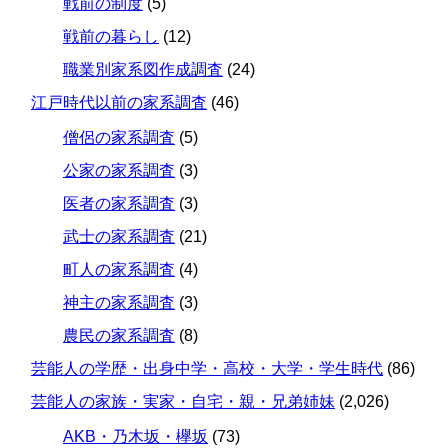
戦前の制度
(5)
戦前の暮らし
(12)
職業別家系図作成調査
(24)
江戸時代以前の家系調査
(46)
僧侶の家系調査
(5)
公家の家系調査
(3)
医者の家系調査
(3)
武士の家系調査
(21)
町人の家系調査
(4)
神主の家系調査
(3)
農民の家系調査
(8)
芸能人の学歴・出身中学・高校・大学・学生時代
(86)
芸能人の家族・実家・自宅・親・兄弟姉妹
(2,026)
AKB・乃木坂・欅坂
(73)