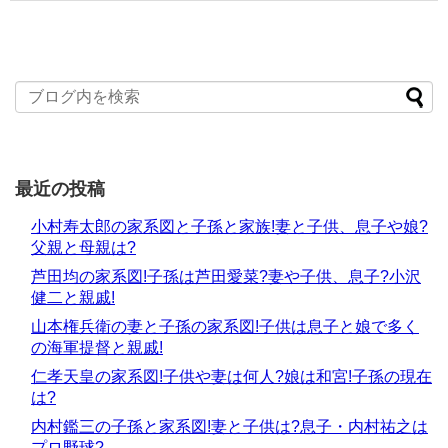
最近の投稿
小村寿太郎の家系図と子孫と家族!妻と子供、息子や娘?
父親と母親は?
芦田均の家系図!子孫は芦田愛菜?妻や子供、息子?小沢
健二と親戚!
山本権兵衛の妻と子孫の家系図!子供は息子と娘で多く
の海軍提督と親戚!
仁孝天皇の家系図!子供や妻は何人?娘は和宮!子孫の現在
は?
内村鑑三の子孫と家系図!妻と子供は?息子・内村祐之は
プロ野球?