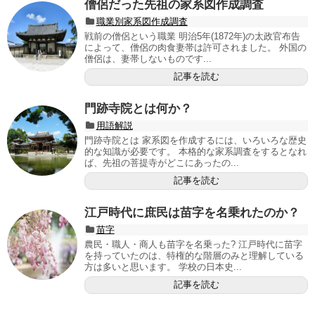
僧侶だった先祖の家系図作成調査
職業別家系図作成調査
戦前の僧侶という職業 明治5年(1872年)の太政官布告
によって、僧侶の肉食妻帯は許可されました。 外国の
僧侶は、妻帯しないものです...
記事を読む
門跡寺院とは何か？
用語解説
門跡寺院とは 家系図を作成するには、いろいろな歴史
的な知識が必要です。 本格的な家系調査をするとなれ
ば、先祖の菩提寺がどこにあったの...
記事を読む
江戸時代に庶民は苗字を名乗れたのか？
苗字
農民・職人・商人も苗字を名乗った? 江戸時代に苗字
を持っていたのは、特権的な階層のみと理解している
方は多いと思います。 学校の日本史...
記事を読む