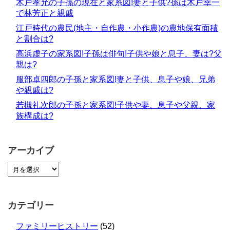
木戸孝允の子孫の現在と家系図!妻と子供?孫は木戸幸一
で林芳正と親戚
江戸時代の農民(地主・自作農・小作農)の農地保有面積
と割合は?
高浜虚子の家系図!子孫は俳句!子供や娘と息子、妻は?父
親は?
服部卓四郎の子孫と家系図!妻と子供、息子や娘、兄弟
や親戚は?
若槻礼次郎の子孫と家系図!子供や妻、息子や父親、家
族構成は?
アーカイブ
カテゴリー
ファミリーヒストリー
(52)