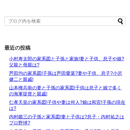
最近の投稿
小村寿太郎の家系図と子孫と家族!妻と子供、息子や娘?
父親と母親は?
芦田均の家系図!子孫は芦田愛菜?妻や子供、息子?小沢
健二と親戚!
山本権兵衛の妻と子孫の家系図!子供は息子と娘で多く
の海軍提督と親戚!
仁孝天皇の家系図!子供や妻は何人?娘は和宮!子孫の現在
は?
内村鑑三の子孫と家系図!妻と子供は?息子・内村祐之は
プロ野球?