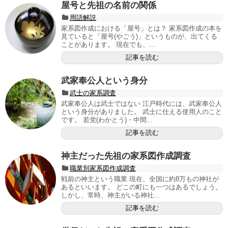
屋号と先祖の名前の関係
用語解説
家系図作成における「屋号」とは？ 家系図作成の本を
見ていると「屋号(やごう)」というものが、出てくる
ことがあります。 現在でも、...
記事を読む
武家奉公人という身分
武士の家系調査
武家奉公人は武士ではない 江戸時代には、武家奉公人
という身分がありました。 武士に仕える使用人のこと
です。 若党(わかとう)・中間...
記事を読む
神主だった先祖の家系図作成調査
職業別家系図作成調査
戦前の神主という職業 現在、全国に約8万もの神社が
あるといいます。 どこの町にも一つはあるでしょう。
しかし、常時、神主がいる神社...
記事を読む