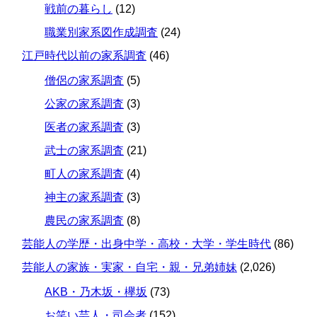
戦前の暮らし
(12)
職業別家系図作成調査
(24)
江戸時代以前の家系調査
(46)
僧侶の家系調査
(5)
公家の家系調査
(3)
医者の家系調査
(3)
武士の家系調査
(21)
町人の家系調査
(4)
神主の家系調査
(3)
農民の家系調査
(8)
芸能人の学歴・出身中学・高校・大学・学生時代
(86)
芸能人の家族・実家・自宅・親・兄弟姉妹
(2,026)
AKB・乃木坂・欅坂
(73)
お笑い芸人・司会者
(152)