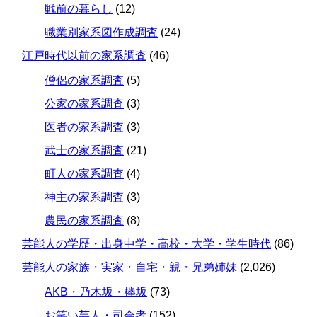
戦前の暮らし
(12)
職業別家系図作成調査
(24)
江戸時代以前の家系調査
(46)
僧侶の家系調査
(5)
公家の家系調査
(3)
医者の家系調査
(3)
武士の家系調査
(21)
町人の家系調査
(4)
神主の家系調査
(3)
農民の家系調査
(8)
芸能人の学歴・出身中学・高校・大学・学生時代
(86)
芸能人の家族・実家・自宅・親・兄弟姉妹
(2,026)
AKB・乃木坂・欅坂
(73)
お笑い芸人・司会者
(152)