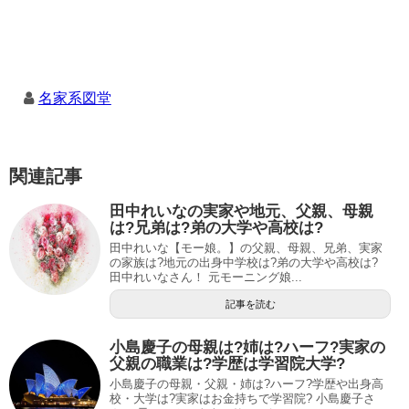
名家系図堂
関連記事
田中れいなの実家や地元、父親、母親
は?兄弟は?弟の大学や高校は?
田中れいな【モー娘。】の父親、母親、兄弟、実家
の家族は?地元の出身中学校は?弟の大学や高校は?
田中れいなさん！ 元モーニング娘...
記事を読む
小島慶子の母親は?姉は?ハーフ?実家の
父親の職業は?学歴は学習院大学?
小島慶子の母親・父親・姉は?ハーフ?学歴や出身高
校・大学は?実家はお金持ちで学習院? 小島慶子さ