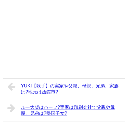
YUKI【歌手】の実家や父親、母親、兄弟、家族
は?地元は函館市?
ルー大柴はハーフ?実家は印刷会社で父親や母
親、兄弟は?帰国子女?