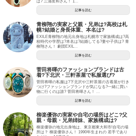
は? 三浦友和さん！ 1...
記事を読む
青柳翔の実家と父親・兄弟は?高校は札
幌?結婚と身長体重、本名は?
EXILE青柳翔の地元出身地は札幌市で家族構成は?高
校時代や学歴は?本名は?結婚してる?妻や子供は? 青
柳翔さん！ 劇団EXIL...
記事を読む
菅田将暉のファッションブランドは古
着?下北沢・三軒茶屋で私服選び?
菅田将暉の私服は?下北沢や三軒茶屋の古着屋が行き
つけ?ファッションブランドが気になる?一緒に買い
物に行くのは誰? 菅田将暉さん！ ...
記事を読む
柳楽優弥の実家や自宅の場所はどこ?父
親・母親・兄弟姉妹、家族構成は?
柳楽優弥の地元出身地は、東京都東大和市!自宅の場
所は？ 柳楽優弥さん！ 1990年生まれの 若手であり