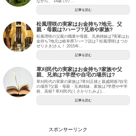
ながら、 14歳での ...
記事を読む
松風理咲の実家はお金持ち?地元、父
親・母親は?ハーフ?兄弟や家族?
松風理咲の父親の職業や母親、兄弟姉妹は?実家はお
金持ち?地元は岐阜県?ハーフ説は? 松風理咲(まつか
ぜりさき)さん！ 2015年...
記事を読む
草刈民代の実家はお金持ち?家族や父
親、兄弟は?学歴や自宅の場所は?
草刈民代の実家の家族は?草刈正雄と親戚関係?自宅
の場所?父親・母親・兄弟姉妹、家族は?学歴や中学
校、高校? 草刈民代(くさかりたみよ)...
記事を読む
スポンサーリンク