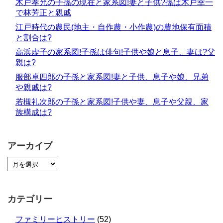
木戸孝允の子孫の現在と家系図!妻と子供?孫は木戸幸一
で林芳正と親戚
江戸時代の農民(地主・自作農・小作農)の農地保有面積
と割合は?
高浜虚子の家系図!子孫は俳句!子供や娘と息子、妻は?父
親は?
服部卓四郎の子孫と家系図!妻と子供、息子や娘、兄弟
や親戚は?
若槻礼次郎の子孫と家系図!子供や妻、息子や父親、家
族構成は?
アーカイブ
カテゴリー
ファミリーヒストリー
(52)