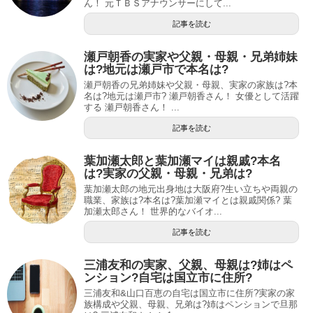
ん！ 元ＴＢＳアナウンサーにして...
記事を読む
瀬戸朝香の実家や父親・母親・兄弟姉妹
は?地元は瀬戸市で本名は?
瀬戸朝香の兄弟姉妹や父親・母親、実家の家族は?本
名は?地元は瀬戸市? 瀬戸朝香さん！ 女優として活躍
する 瀬戸朝香さん！ ...
記事を読む
葉加瀬太郎と葉加瀬マイは親戚?本名
は?実家の父親・母親・兄弟は?
葉加瀬太郎の地元出身地は大阪府?生い立ちや両親の
職業、家族は?本名は?葉加瀬マイとは親戚関係? 葉
加瀬太郎さん！ 世界的なバイオ...
記事を読む
三浦友和の実家、父親、母親は?姉はペ
ンション?自宅は国立市に住所?
三浦友和&山口百恵の自宅は国立市に住所?実家の家
族構成や父親、母親、兄弟は?姉はペンションで旦那