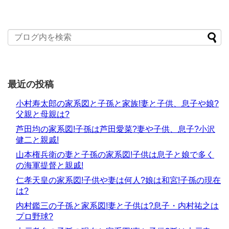
最近の投稿
小村寿太郎の家系図と子孫と家族!妻と子供、息子や娘?
父親と母親は?
芦田均の家系図!子孫は芦田愛菜?妻や子供、息子?小沢
健二と親戚!
山本権兵衛の妻と子孫の家系図!子供は息子と娘で多く
の海軍提督と親戚!
仁孝天皇の家系図!子供や妻は何人?娘は和宮!子孫の現在
は?
内村鑑三の子孫と家系図!妻と子供は?息子・内村祐之は
プロ野球?