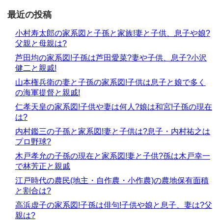
最近の投稿
小村寿太郎の家系図と子孫と家族!妻と子供、息子や娘?
父親と母親は?
芦田均の家系図!子孫は芦田愛菜?妻や子供、息子?小沢
健二と親戚!
山本権兵衛の妻と子孫の家系図!子供は息子と娘で多く
の海軍提督と親戚!
仁孝天皇の家系図!子供や妻は何人?娘は和宮!子孫の現在
は?
内村鑑三の子孫と家系図!妻と子供は?息子・内村祐之は
プロ野球?
木戸孝允の子孫の現在と家系図!妻と子供?孫は木戸幸一
で林芳正と親戚
江戸時代の農民(地主・自作農・小作農)の農地保有面積
と割合は?
高浜虚子の家系図!子孫は俳句!子供や娘と息子、妻は?父
親は?