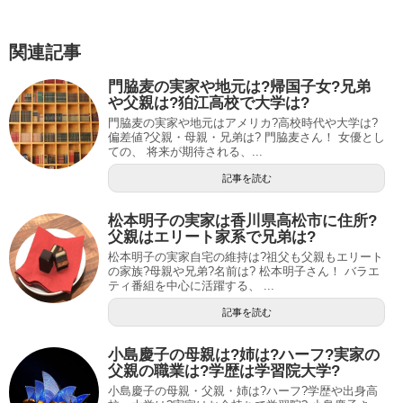
関連記事
門脇麦の実家や地元は?帰国子女?兄弟
や父親は?狛江高校で大学は?
門脇麦の実家や地元はアメリカ?高校時代や大学は?
偏差値?父親・母親・兄弟は? 門脇麦さん！ 女優とし
ての、 将来が期待される、...
記事を読む
松本明子の実家は香川県高松市に住所?
父親はエリート家系で兄弟は?
松本明子の実家自宅の維持は?祖父も父親もエリート
の家族?母親や兄弟?名前は? 松本明子さん！ バラエ
ティ番組を中心に活躍する、 ...
記事を読む
小島慶子の母親は?姉は?ハーフ?実家の
父親の職業は?学歴は学習院大学?
小島慶子の母親・父親・姉は?ハーフ?学歴や出身高