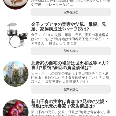
族構成は?出身地は武蔵野市! 大沢たかおさん！ 俳優
や声優、 ナレーターなど ...
記事を読む
金子ノブアキの実家や父親、母親、兄
弟、家族構成は?ハーフ説は?
金子ノブアキの父親・母親・兄弟、実家の家族構成
は?ハーフ説は?出身地は世田谷区下北沢? 金子ノブ
アキさん！ 俳優として さまざ...
記事を読む
北野武の自宅の場所は世田谷区等々力?
青山?原宿?豪邸の資産価値は?
ビートたけしの自宅の場所は？世田谷区等々力・港
区青山・裏原宿に住所？資産価値がすごい！？ 北野
武さん！ 説明不要の大物芸能人です！ ...
記事を読む
新山千春の実家は青森市?兄弟や父親・
母親は地元の農家で家族構成は?
新山千春の兄弟、父親・母親は?地元は青森市で、実