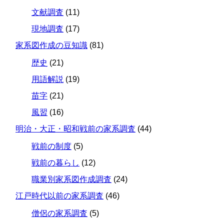
文献調査
(11)
現地調査
(17)
家系図作成の豆知識
(81)
歴史
(21)
用語解説
(19)
苗字
(21)
風習
(16)
明治・大正・昭和戦前の家系調査
(44)
戦前の制度
(5)
戦前の暮らし
(12)
職業別家系図作成調査
(24)
江戸時代以前の家系調査
(46)
僧侶の家系調査
(5)