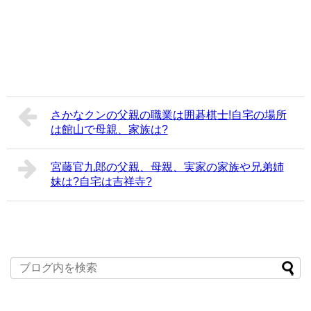
さかなクンの父親の職業は囲碁棋士!自宅の場所
は館山で母親、家族は?
宮藤官九郎の父親、母親、実家の家族や兄弟姉
妹は?自宅は吉祥寺?