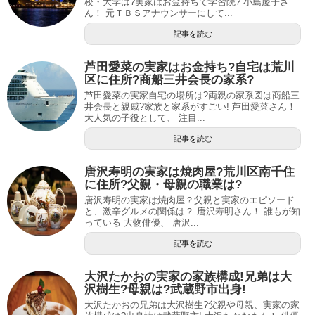
校・大学は?実家はお金持ちで学習院? 小島慶子さ
ん！ 元ＴＢＳアナウンサーにして...
記事を読む
芦田愛菜の実家はお金持ち?自宅は荒川
区に住所?商船三井会長の家系?
芦田愛菜の実家自宅の場所は?両親の家系図は商船三
井会長と親戚?家族と家系がすごい! 芦田愛菜さん！
大人気の子役として、 注目...
記事を読む
唐沢寿明の実家は焼肉屋?荒川区南千住
に住所?父親・母親の職業は?
唐沢寿明の実家は焼肉屋？父親と実家のエピソード
と、激辛グルメの関係は？ 唐沢寿明さん！ 誰もが知
っている 大物俳優、 唐沢...
記事を読む
大沢たかおの実家の家族構成!兄弟は大
沢樹生?母親は?武蔵野市出身!
大沢たかおの兄弟は大沢樹生?父親や母親、実家の家