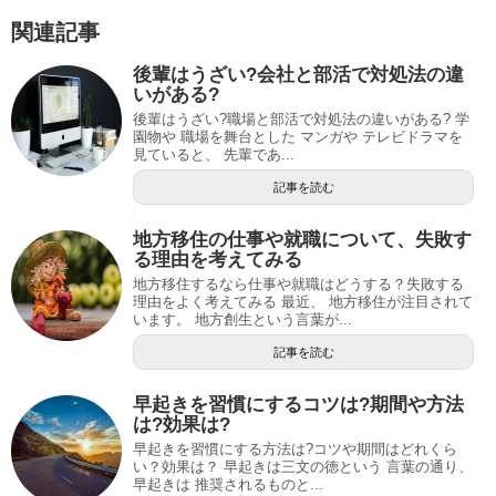
関連記事
後輩はうざい?会社と部活で対処法の違
いがある?
後輩はうざい?職場と部活で対処法の違いがある? 学
園物や 職場を舞台とした マンガや テレビドラマを
見ていると、 先輩であ...
記事を読む
地方移住の仕事や就職について、失敗す
る理由を考えてみる
地方移住するなら仕事や就職はどうする？失敗する
理由をよく考えてみる 最近、 地方移住が注目されて
います。 地方創生という言葉が...
記事を読む
早起きを習慣にするコツは?期間や方法
は?効果は?
早起きを習慣にする方法は?コツや期間はどれくら
い？効果は？ 早起きは三文の徳という 言葉の通り、
早起きは 推奨されるものと...