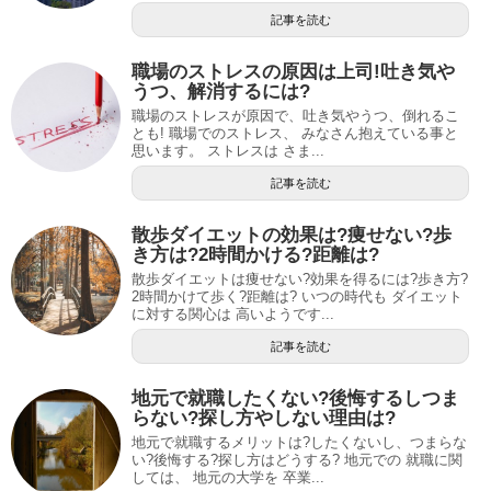
記事を読む
職場のストレスの原因は上司!吐き気や
うつ、解消するには?
職場のストレスが原因で、吐き気やうつ、倒れるこ
とも! 職場でのストレス、 みなさん抱えている事と
思います。 ストレスは さま...
記事を読む
散歩ダイエットの効果は?痩せない?歩
き方は?2時間かける?距離は?
散歩ダイエットは痩せない?効果を得るには?歩き方?
2時間かけて歩く?距離は? いつの時代も ダイエット
に対する関心は 高いようです...
記事を読む
地元で就職したくない?後悔するしつま
らない?探し方やしない理由は?
地元で就職するメリットは?したくないし、つまらな
い?後悔する?探し方はどうする? 地元での 就職に関
しては、 地元の大学を 卒業...