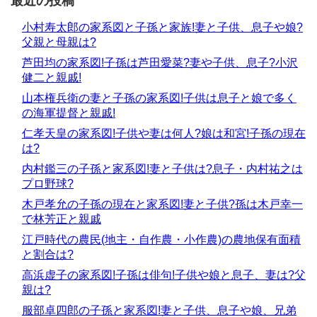
最近の投稿
小村寿太郎の家系図と子孫と家族!妻と子供、息子や娘?
父親と母親は?
芦田均の家系図!子孫は芦田愛菜?妻や子供、息子?小沢
健二と親戚!
山本権兵衛の妻と子孫の家系図!子供は息子と娘で多く
の海軍提督と親戚!
仁孝天皇の家系図!子供や妻は何人?娘は和宮!子孫の現在
は?
内村鑑三の子孫と家系図!妻と子供は?息子・内村祐之は
プロ野球?
木戸孝允の子孫の現在と家系図!妻と子供?孫は木戸幸一
で林芳正と親戚
江戸時代の農民(地主・自作農・小作農)の農地保有面積
と割合は?
高浜虚子の家系図!子孫は俳句!子供や娘と息子、妻は?父
親は?
服部卓四郎の子孫と家系図!妻と子供、息子や娘、兄弟