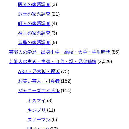
医者の家系調査
(3)
武士の家系調査
(21)
町人の家系調査
(4)
神主の家系調査
(3)
農民の家系調査
(8)
芸能人の学歴・出身中学・高校・大学・学生時代
(86)
芸能人の家族・実家・自宅・親・兄弟姉妹
(2,026)
AKB・乃木坂・欅坂
(73)
お笑い芸人・司会者
(152)
ジャニーズアイドル
(154)
キスマイ
(8)
キンプリ
(11)
スノーマン
(6)