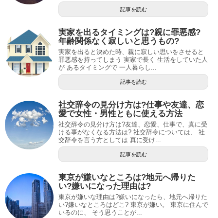
記事を読む
実家を出るタイミングは?親に罪悪感?
年齢関係なく寂しいと思うもの?
実家を出ると決めた時、親に寂しい思いをさせると
罪悪感を持ってしまう 実家で長く 生活をしていた人
が あるタイミングで 一人暮らし...
記事を読む
社交辞令の見分け方は?仕事や友達、恋
愛で女性・男性ともに使える方法
社交辞令の見分け方は?友達、恋愛、仕事で、真に受
ける事がなくなる方法は? 社交辞令については、 社
交辞令を言う方としては 真に受け...
記事を読む
東京が嫌いなところは?地元へ帰りた
い?嫌いになった理由は?
東京が嫌いな理由は?嫌いになったら、地元へ帰りた
い?嫌いなところはどこ? 東京が嫌い。 東京に住んで
いるのに、 そう思うことが...