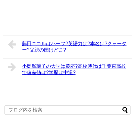
藤田ニコルはハーフ?英語力は?本名は?クォータ
ー?父親の国はどこ?
小島瑠璃子の大学は慶応?高校時代は千葉東高校
で偏差値は?学歴は中退?