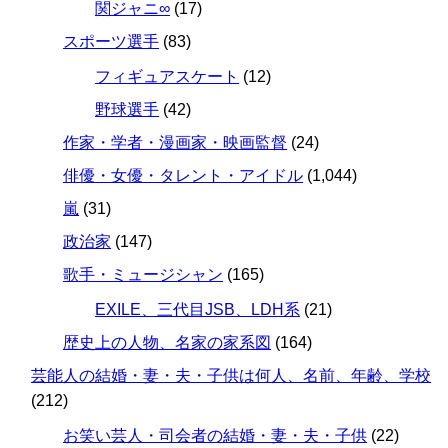
関ジャニ∞
(17)
スポーツ選手
(83)
フィギュアスケート
(12)
野球選手
(42)
作家・学者・漫画家・映画監督
(24)
俳優・女優・タレント・アイドル
(1,044)
嵐
(31)
政治家
(147)
歌手・ミュージシャン
(165)
EXILE、三代目JSB、LDH系
(21)
歴史上の人物、名家の家系図
(164)
芸能人の結婚・妻・夫・子供は何人、名前、年齢、学校
(212)
お笑い芸人・司会者の結婚・妻・夫・子供
(22)