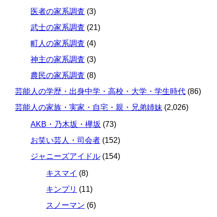
医者の家系調査
(3)
武士の家系調査
(21)
町人の家系調査
(4)
神主の家系調査
(3)
農民の家系調査
(8)
芸能人の学歴・出身中学・高校・大学・学生時代
(86)
芸能人の家族・実家・自宅・親・兄弟姉妹
(2,026)
AKB・乃木坂・欅坂
(73)
お笑い芸人・司会者
(152)
ジャニーズアイドル
(154)
キスマイ
(8)
キンプリ
(11)
スノーマン
(6)