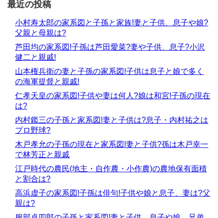
最近の投稿
小村寿太郎の家系図と子孫と家族!妻と子供、息子や娘?
父親と母親は?
芦田均の家系図!子孫は芦田愛菜?妻や子供、息子?小沢
健二と親戚!
山本権兵衛の妻と子孫の家系図!子供は息子と娘で多く
の海軍提督と親戚!
仁孝天皇の家系図!子供や妻は何人?娘は和宮!子孫の現在
は?
内村鑑三の子孫と家系図!妻と子供は?息子・内村祐之は
プロ野球?
木戸孝允の子孫の現在と家系図!妻と子供?孫は木戸幸一
で林芳正と親戚
江戸時代の農民(地主・自作農・小作農)の農地保有面積
と割合は?
高浜虚子の家系図!子孫は俳句!子供や娘と息子、妻は?父
親は?
服部卓四郎の子孫と家系図!妻と子供、息子や娘、兄弟