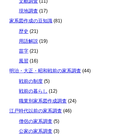
文献調査
(11)
現地調査
(17)
家系図作成の豆知識
(81)
歴史
(21)
用語解説
(19)
苗字
(21)
風習
(16)
明治・大正・昭和戦前の家系調査
(44)
戦前の制度
(5)
戦前の暮らし
(12)
職業別家系図作成調査
(24)
江戸時代以前の家系調査
(46)
僧侶の家系調査
(5)
公家の家系調査
(3)