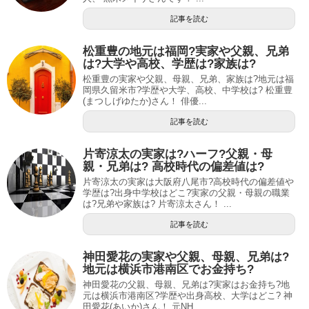
記事を読む
松重豊の地元は福岡?実家や父親、兄弟
は?大学や高校、学歴は?家族は?
松重豊の実家や父親、母親、兄弟、家族は?地元は福
岡県久留米市?学歴や大学、高校、中学校は? 松重豊
(まつしげゆたか)さん！ 俳優...
記事を読む
片寄涼太の実家は?ハーフ?父親・母
親・兄弟は? 高校時代の偏差値は?
片寄涼太の実家は大阪府八尾市?高校時代の偏差値や
学歴は?出身中学校はどこ?実家の父親・母親の職業
は?兄弟や家族は? 片寄涼太さん！ ...
記事を読む
神田愛花の実家や父親、母親、兄弟は?
地元は横浜市港南区でお金持ち?
神田愛花の父親、母親、兄弟は?実家はお金持ち?地
元は横浜市港南区?学歴や出身高校、大学はどこ? 神
田愛花(あいか)さん！ 元NH...