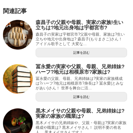
関連記事
森昌子の父親や母親、実家の家族!生い
立ちは?地元出身地は宇都宮市?
森昌子の実家は宇都宮市?父親や母親、家族は?生い
立ちや地元や出身地は? 森昌子(もりまさこ)さん！
アイドル歌手として 大変な...
記事を読む
冨永愛の実家や父親、母親、兄弟姉妹?
ハーフ?地元は相模原市?家族は?
冨永愛の父親、母親、兄弟姉妹は?実家の家族構成
は?ハーフ?地元は相模原市?身長は? 冨永愛(とみな
があい)さん！ 世界を舞台に活...
記事を読む
黒木メイサの父親や母親、兄弟姉妹は?
実家の家族の職業は?
黒木メイサの兄弟姉妹や、父親・母親は?実家の家族
構成や職業は? 黒木メイサさん！ 説明不要の有名
人、 黒木メイサさんです！ ...