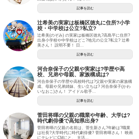
記事を読む
辻希美の実家は板橋区徳丸に住所?小学
校・中学校は公立?私立?
辻希美(のぞみ) の実家は板橋区徳丸?高島平に住所?
出身小学校や中学校はどこ?地元の公立?私立? 辻希
美さん！ 説明不要！ 日...
記事を読む
河合奈保子の父親や実家は?学歴や高
校、兄弟や母親、家族構成は?
河合奈保子の学歴や高校時代は?父親や実家の家族構
成、母親や兄弟姉妹、生い立ちは? 河合奈保子(かわ
いなおこ)さん！ アイドル歌手...
記事を読む
菅田将暉の父親の職業や年齢、大学は?
時代劇俳優で高知県出身?
菅田将暉の父親の名前は、菅生新さん?年齢は?職業
は社長?大学時代に時代劇俳優? 菅田将暉さん！ 映画
にテレビにCMにと、 大活...