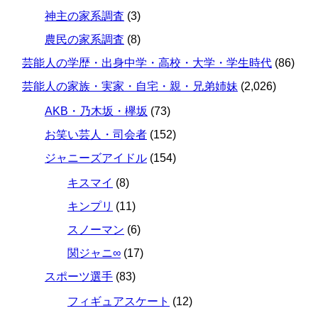
神主の家系調査
(3)
農民の家系調査
(8)
芸能人の学歴・出身中学・高校・大学・学生時代
(86)
芸能人の家族・実家・自宅・親・兄弟姉妹
(2,026)
AKB・乃木坂・欅坂
(73)
お笑い芸人・司会者
(152)
ジャニーズアイドル
(154)
キスマイ
(8)
キンプリ
(11)
スノーマン
(6)
関ジャニ∞
(17)
スポーツ選手
(83)
フィギュアスケート
(12)