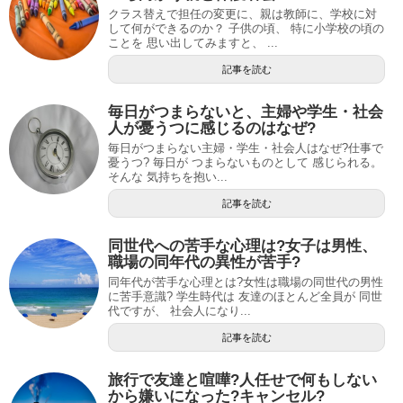
クラス替えで担任の変更に、親は教師に、学校に対
して何ができるのか？ 子供の頃、 特に小学校の頃の
ことを 思い出してみますと、 ...
記事を読む
毎日がつまらないと、主婦や学生・社会
人が憂うつに感じるのはなぜ?
毎日がつまらない主婦・学生・社会人はなぜ?仕事で
憂うつ? 毎日が つまらないものとして 感じられる。
そんな 気持ちを抱い...
記事を読む
同世代への苦手な心理は?女子は男性、
職場の同年代の異性が苦手?
同年代が苦手な心理とは?女性は職場の同世代の男性
に苦手意識? 学生時代は 友達のほとんど全員が 同世
代ですが、 社会人になり...
記事を読む
旅行で友達と喧嘩?人任せで何もしない
から嫌いになった?キャンセル?