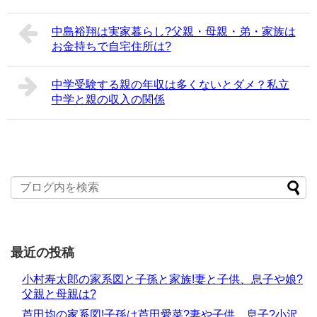
中島裕翔は実家暮らし?父親・母親・弟・家族は
お金持ちで自宅住所は?
中学受験する親の年収は多くないとダメ？私立
中学と親の収入の関係
最近の投稿
小村寿太郎の家系図と子孫と家族!妻と子供、息子や娘?
父親と母親は?
芦田均の家系図!子孫は芦田愛菜?妻や子供、息子?小沢