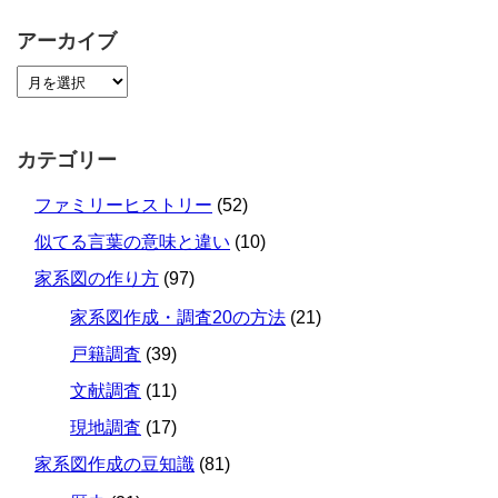
アーカイブ
カテゴリー
ファミリーヒストリー
(52)
似てる言葉の意味と違い
(10)
家系図の作り方
(97)
家系図作成・調査20の方法
(21)
戸籍調査
(39)
文献調査
(11)
現地調査
(17)
家系図作成の豆知識
(81)