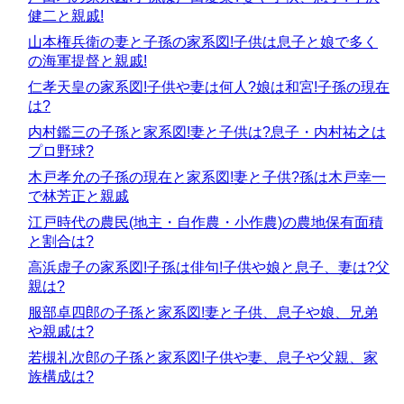
健二と親戚!
山本権兵衛の妻と子孫の家系図!子供は息子と娘で多く
の海軍提督と親戚!
仁孝天皇の家系図!子供や妻は何人?娘は和宮!子孫の現在
は?
内村鑑三の子孫と家系図!妻と子供は?息子・内村祐之は
プロ野球?
木戸孝允の子孫の現在と家系図!妻と子供?孫は木戸幸一
で林芳正と親戚
江戸時代の農民(地主・自作農・小作農)の農地保有面積
と割合は?
高浜虚子の家系図!子孫は俳句!子供や娘と息子、妻は?父
親は?
服部卓四郎の子孫と家系図!妻と子供、息子や娘、兄弟
や親戚は?
若槻礼次郎の子孫と家系図!子供や妻、息子や父親、家
族構成は?