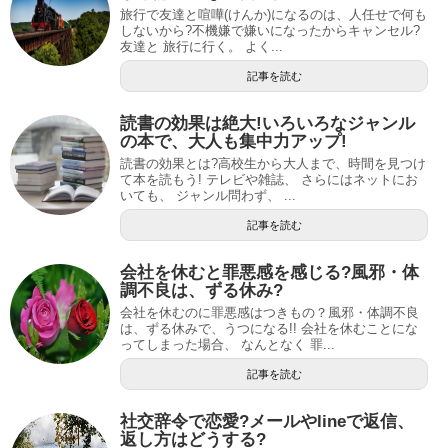
旅行で友達と喧嘩(けんか)になるのは、人任せで何も
しないから?不機嫌で嫌いになったからキャンセル?
友達と 旅行に行く。 よく...
記事を読む
読書の効果は絶大!いろいろなジャンル
の本で、大人も集中力アップ!
読書の効果とは?高校生から大人まで、時間を見つけ
て本を読もう! テレビや雑誌、 さらにはネットにお
いても、 ジャンル問わず、 ...
記事を読む
会社を休むと罪悪感を感じる?風邪・体
調不良は、ずる休み?
会社を休むのに罪悪感はつきもの？風邪・体調不良
は、ずる休みで、うつになる!! 会社を休むことにな
ってしまった場合、 なんとなく 罪...
記事を読む
社交辞令で恋愛?メールやlineで返信、
返し方はどうする?