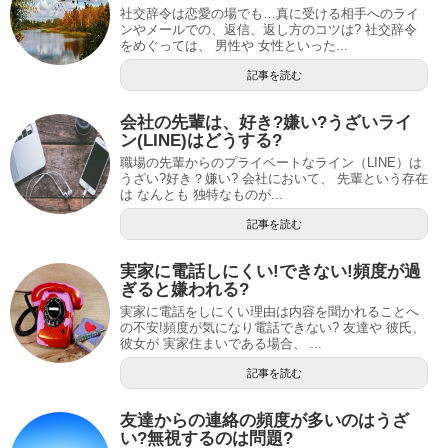
社交辞令は恋愛の場でも…真に受ける相手へのライ
ンやメールでの、返信、返し方のコツは? 社交辞令
をめぐっては、 男性や 女性といった...
記事を読む
会社の先輩は、好き?嫌い?うざいライ
ン(LINE)はどうする?
職場の先輩からのプライベートなライン（LINE）は
うざい?好き？嫌い? 会社において、 先輩という存在
は なんとも 独特なものが...
記事を読む
実家に電話しにくい!できない!頻度が過
ぎると嫌われる?
実家に電話をしにくい理由は内容を聞かれることへ
の不安!頻度が気になり電話できない? 友達や 彼氏、
彼女が 実家住まいである場合、 ...
記事を読む
友達からの連絡の頻度が多いのはうざ
い?無視するのは問題?