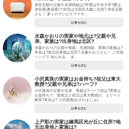
岸谷五朗の父親や兄弟姉妹は?学歴は中央大学?妻は
岸谷香(奥居香)で自宅は大田区大森に住所? 岸谷五朗
さん！ 多くのテレビドラマや...
記事を読む
水森かおりの実家や地元は?父親や兄
弟、家族は?出身地は北区?
水森かおりの父親や母親、兄弟姉妹、実家の家族は?
本名は?地元出身地は北区? 水森かおりさん！ ご当地
ソングで 知られる、 水...
記事を読む
小沢真珠の実家はお金持ち?祖父は東大
教授?父親や兄弟は?ハーフ?
小沢真珠の父親や兄弟、母親は?ハーフ説は?実家は
お金持ちで、曾祖父と祖父は東大教授の、エリート
家系?本名は? 小沢真珠(おざわまじゅ)...
記事を読む
上戸彩の実家は練馬区光が丘に住所?地
元出身地と家族は?