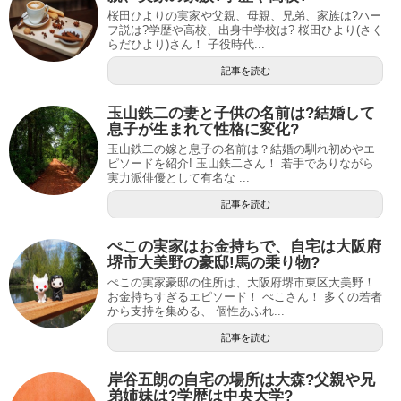
桜田ひよりの実家や父親、母親、兄弟、家族は?ハー
フ説は?学歴や高校、出身中学校は? 桜田ひより(さく
らだひより)さん！ 子役時代...
記事を読む
玉山鉄二の妻と子供の名前は?結婚して
息子が生まれて性格に変化?
玉山鉄二の嫁と息子の名前は？結婚の馴れ初めやエ
ピソードを紹介! 玉山鉄二さん！ 若手でありながら
実力派俳優として有名な ...
記事を読む
ぺこの実家はお金持ちで、自宅は大阪府
堺市大美野の豪邸!馬の乗り物?
ぺこの実家豪邸の住所は、大阪府堺市東区大美野！
お金持ちすぎるエピソード！ ぺこさん！ 多くの若者
から支持を集める、 個性あふれ...
記事を読む
岸谷五朗の自宅の場所は大森?父親や兄
弟姉妹は?学歴は中央大学?