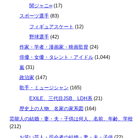
関ジャニ∞
(17)
スポーツ選手
(83)
フィギュアスケート
(12)
野球選手
(42)
作家・学者・漫画家・映画監督
(24)
俳優・女優・タレント・アイドル
(1,044)
嵐
(31)
政治家
(147)
歌手・ミュージシャン
(165)
EXILE、三代目JSB、LDH系
(21)
歴史上の人物、名家の家系図
(164)
芸能人の結婚・妻・夫・子供は何人、名前、年齢、学校
(212)
お笑い芸人・司会者の結婚・妻・夫・子供
(22)