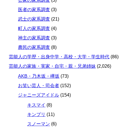
公家の家系調査
(3)
医者の家系調査
(3)
武士の家系調査
(21)
町人の家系調査
(4)
神主の家系調査
(3)
農民の家系調査
(8)
芸能人の学歴・出身中学・高校・大学・学生時代
(86)
芸能人の家族・実家・自宅・親・兄弟姉妹
(2,026)
AKB・乃木坂・欅坂
(73)
お笑い芸人・司会者
(152)
ジャニーズアイドル
(154)
キスマイ
(8)
キンプリ
(11)
スノーマン
(6)