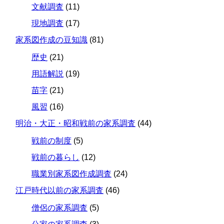
文献調査
(11)
現地調査
(17)
家系図作成の豆知識
(81)
歴史
(21)
用語解説
(19)
苗字
(21)
風習
(16)
明治・大正・昭和戦前の家系調査
(44)
戦前の制度
(5)
戦前の暮らし
(12)
職業別家系図作成調査
(24)
江戸時代以前の家系調査
(46)
僧侶の家系調査
(5)