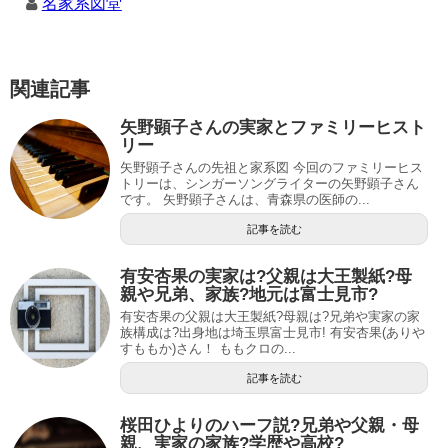
名家系図堂
関連記事
矢野顕子さんの実家とファミリーヒスト
リー
矢野顕子さんの先祖と家系図 今回のファミリーヒス
トリーは、シンガーソングライターの矢野顕子さん
です。 矢野顕子さんは、青森県の医師の...
記事を読む
有安杏果の実家は?父親は大王製紙?母
親や兄弟、家族?地元は富士見市?
有安杏果の父親は大王製紙?母親は?兄弟や実家の家
族構成は?出身地は埼玉県富士見市! 有安杏果(ありや
すももか)さん！ ももクロの...
記事を読む
桜田ひよりのハーフ説?兄弟や父親・母
親、実家の家族?学歴や高校?