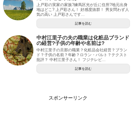
上戸彩の実家の家族?練馬区光が丘に住所?地元出身
地はどこ? 上戸彩さん！ 好感度抜群！ 男女問わず人
気の高い 上戸彩さんです...
記事を読む
中村江里子の夫の職業は化粧品ブランド
の経営?子供の年齢や名前は?
中村江里子の旦那の職業？化粧品会社経営？ブラン
ド？子供の名前？年齢？ロラン・バルト？テクスト
批評？ 中村江里子さん！ フジテレビ...
記事を読む
スポンサーリンク