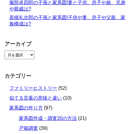
服部卓四郎の子孫と家系図!妻と子供、息子や娘、兄弟
や親戚は?
若槻礼次郎の子孫と家系図!子供や妻、息子や父親、家
族構成は?
アーカイブ
カテゴリー
ファミリーヒストリー
(52)
似てる言葉の意味と違い
(10)
家系図の作り方
(97)
家系図作成・調査20の方法
(21)
戸籍調査
(39)