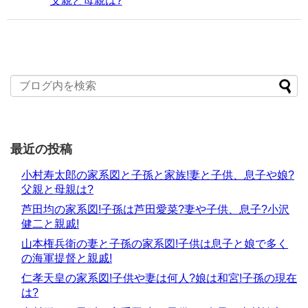
父親と母親は?
最近の投稿
小村寿太郎の家系図と子孫と家族!妻と子供、息子や娘?
父親と母親は?
芦田均の家系図!子孫は芦田愛菜?妻や子供、息子?小沢
健二と親戚!
山本権兵衛の妻と子孫の家系図!子供は息子と娘で多く
の海軍提督と親戚!
仁孝天皇の家系図!子供や妻は何人?娘は和宮!子孫の現在
は?