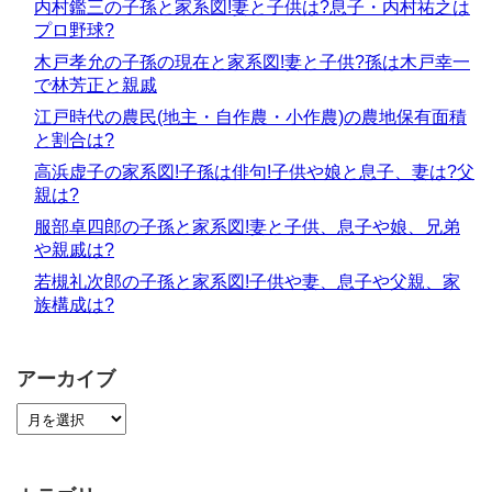
内村鑑三の子孫と家系図!妻と子供は?息子・内村祐之は
プロ野球?
木戸孝允の子孫の現在と家系図!妻と子供?孫は木戸幸一
で林芳正と親戚
江戸時代の農民(地主・自作農・小作農)の農地保有面積
と割合は?
高浜虚子の家系図!子孫は俳句!子供や娘と息子、妻は?父
親は?
服部卓四郎の子孫と家系図!妻と子供、息子や娘、兄弟
や親戚は?
若槻礼次郎の子孫と家系図!子供や妻、息子や父親、家
族構成は?
アーカイブ