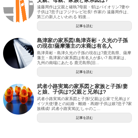
父親、母親、家族と家系図は?
遠藤周作は父親と確執?母親・郁はバイオリン?妻や
子供は?息子はフジテレビ社長! 作家の 遠藤周作は、
第三の新人といわれる 戦後...
記事を読む
島津家の家系図!島津斉彬・久光の子孫
の現在!薩摩藩主の末裔は有名人
島津斉彬・島津久光の子孫の現在は?鹿児島県、薩摩
藩主・島津家の家系図は有名人が多い? 島津家は、
九州の南端にあたる 鹿児島県(旧...
記事を読む
武者小路実篤の家系図と家族と子孫!妻
と娘、子供は?父親と兄弟は?
武者小路実篤の家系図と子孫!父親は公家で兄弟はド
イツ大使!妻との結婚・離婚・再婚!子供は娘?息子?家
族構成! 武者小路実篤(むしゃのこ...
記事を読む