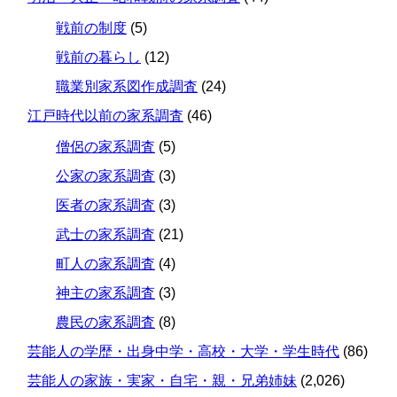
戦前の制度
(5)
戦前の暮らし
(12)
職業別家系図作成調査
(24)
江戸時代以前の家系調査
(46)
僧侶の家系調査
(5)
公家の家系調査
(3)
医者の家系調査
(3)
武士の家系調査
(21)
町人の家系調査
(4)
神主の家系調査
(3)
農民の家系調査
(8)
芸能人の学歴・出身中学・高校・大学・学生時代
(86)
芸能人の家族・実家・自宅・親・兄弟姉妹
(2,026)