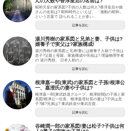
んの人数や香淳皇后の名前は?
昭和天皇の家系図?子供の人数は何人?香淳皇后や娘
さんの名前は? 昭和時代といえば、 「激動の昭和」
という言葉で 語られることが多い...
記事を読む
湯川秀樹の家系図と兄弟と妻、子供は?
婿養子で実父は?家族構成!
湯川秀樹の家系図と兄弟!妻には婿養子入籍で子供は
息子?父親と母親、家族構成や先祖は? 理論物理学者
の 湯川秀樹。 日本人初のノ...
記事を読む
根津嘉一郎(東武)の家系図と子孫!根津公
一、嘉澄氏の妻や子供は?
根津嘉一郎(東武鉄道グループ、根津財閥)の子孫と家
系図!根津公一社長、根津嘉澄社長の妻は?子供は息
子?娘?兄弟は? 東武鉄道や東武百貨...
記事を読む
谷崎潤一郎の家系図!妻は松子?子供は何