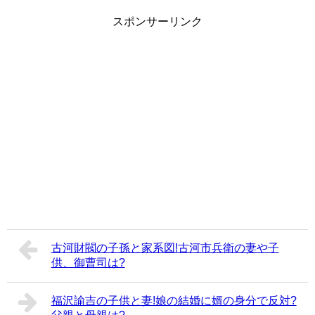
スポンサーリンク
古河財閥の子孫と家系図!古河市兵衛の妻や子
供、御曹司は?
福沢諭吉の子供と妻!娘の結婚に婿の身分で反対?