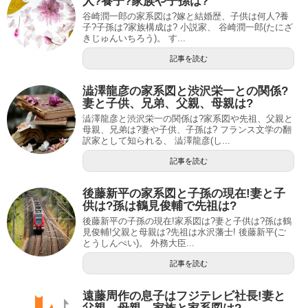
人?養子?家族や子孫は?
谷崎潤一郎の家系図は?嫁と結婚歴、子供は何人?養
子?子孫は?家族構成は? 小説家、 谷崎潤一郎(たにざ
きじゅんいちろう)。 す...
記事を読む
澁澤龍彦の家系図と渋沢栄一との関係?
妻と子供、兄弟、父親、母親は?
澁澤龍彦と渋沢栄一の関係は?家系図や先祖、父親と
母親、兄弟は?妻や子供、子孫は? フランス文学の翻
訳家として知られる、 澁澤龍彦(し...
記事を読む
後藤新平の家系図と子孫の現在!妻と子
供は?孫は鶴見俊輔で先祖は?
後藤新平の子孫の現在!家系図は?妻と子供は?孫は鶴
見俊輔!父親と母親は?先祖は水沢藩士! 後藤新平(ご
とうしんぺい)。 外務大臣...
記事を読む
遠藤周作の息子はフジテレビ社長!妻と