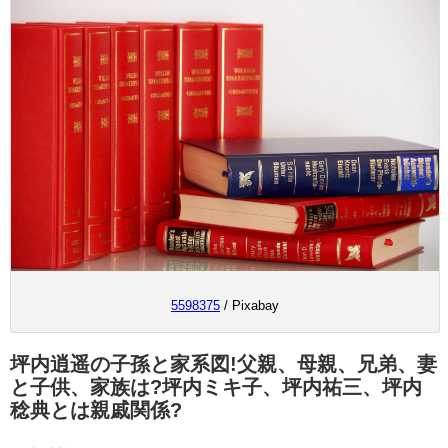
5598375
/ Pixabay
坪内逍遥の子孫と家系図!父親、母親、兄弟、妻
と子供、家族は?坪内ミキ子、坪内祐三、坪内
稔典とは親戚関係?