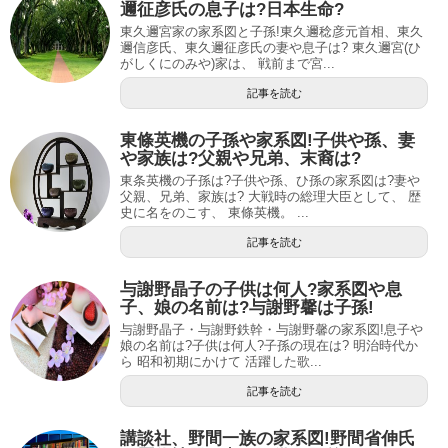
邇征彦氏の息子は?日本生命?
東久邇宮家の家系図と子孫!東久邇稔彦元首相、東久
邇信彦氏、東久邇征彦氏の妻や息子は? 東久邇宮(ひ
がしくにのみや)家は、 戦前まで宮...
記事を読む
東條英機の子孫や家系図!子供や孫、妻
や家族は?父親や兄弟、末裔は?
東条英機の子孫は?子供や孫、ひ孫の家系図は?妻や
父親、兄弟、家族は? 大戦時の総理大臣として、 歴
史に名をのこす、 東條英機。 ...
記事を読む
与謝野晶子の子供は何人?家系図や息
子、娘の名前は?与謝野馨は子孫!
与謝野晶子・与謝野鉄幹・与謝野馨の家系図!息子や
娘の名前は?子供は何人?子孫の現在は? 明治時代か
ら 昭和初期にかけて 活躍した歌...
記事を読む
講談社、野間一族の家系図!野間省伸氏