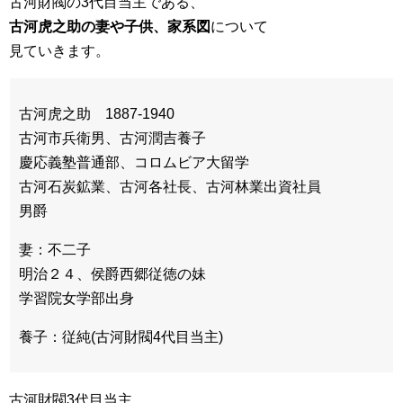
古河財閥の3代目当主である、
古河虎之助の妻や子供、家系図
について
見ていきます。
古河虎之助 1887-1940
古河市兵衛男、古河潤吉養子
慶応義塾普通部、コロムビア大留学
古河石炭鉱業、古河各社長、古河林業出資社員
男爵
妻：不二子
明治２４、侯爵西郷従徳の妹
学習院女学部出身
養子：従純(古河財閥4代目当主)
古河財閥3代目当主、