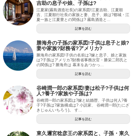
吉助の息子や娘、子孫は?
江夏家(霧島酒造社長)の家系図!江夏吉助、江夏順
吉、江夏順行社長の家族と妻、息子、娘は?都城・江
夏一族と江夏豊との関係は? 霧島酒造と...
記事を読む
勝海舟の子孫の家系図!子供は息子と娘?
妻や家族?財務省?アメリカ?
勝海舟の家系図!子供の名前は?嫁と息子、娘と家族
は?子孫はアメリカ?財務省事務次官・勝栄二郎氏と
の関係は? 勝海舟は 幕末をあつかっ...
記事を読む
谷崎潤一郎の家系図!妻は松子?子供は何
人?養子?家族や子孫は?
谷崎潤一郎の家系図は?嫁と結婚歴、子供は何人?養
子?子孫は?家族構成は? 小説家、 谷崎潤一郎(たにざ
きじゅんいちろう)。 す...
記事を読む
東久邇宮稔彦王の家系図と、子孫・東久