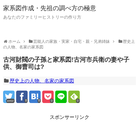
家系図作成・先祖の調べ方の極意
あなたのファミリーヒストリーの作り方
ホーム
芸能人の家族・実家・自宅・親・兄弟姉妹
歴史上
の人物、名家の家系図
古河財閥の子孫と家系図!古河市兵衛の妻や子
供、御曹司は?
歴史上の人物、名家の家系図
error
0
0
スポンサーリンク