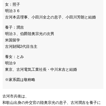
女：照子
明治３６
古河本店理事、小田川全之の息子、小田川芳朗と結婚
養子：潤吉
明治３、伯爵陸奥宗光の次男
米国留学
古河財閥2代目当主
養女：とみ
明治９
東京、古河電気工業社長・中川末吉と結婚
※家系図は敬称略
古河市兵衛は、
和歌山出身の外交官の陸奥宗光の息子、古河潤吉を養子に