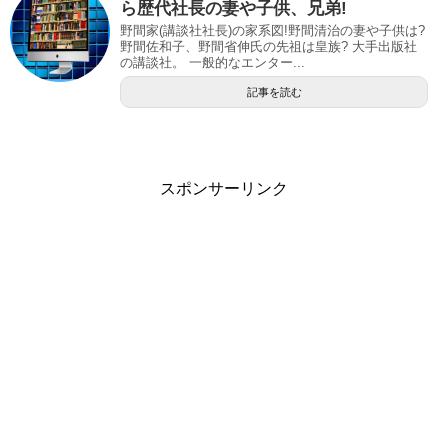
ら歴代社長の妻や子供、兄弟!
野間家(講談社社長)の家系図!野間清治の妻や子供は?
野間佐和子、野間省伸氏の先祖は皇族? 大手出版社
の講談社。 一般的なエンター...
記事を読む
スポンサーリンク