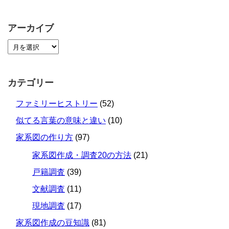
アーカイブ
カテゴリー
ファミリーヒストリー
(52)
似てる言葉の意味と違い
(10)
家系図の作り方
(97)
家系図作成・調査20の方法
(21)
戸籍調査
(39)
文献調査
(11)
現地調査
(17)
家系図作成の豆知識
(81)