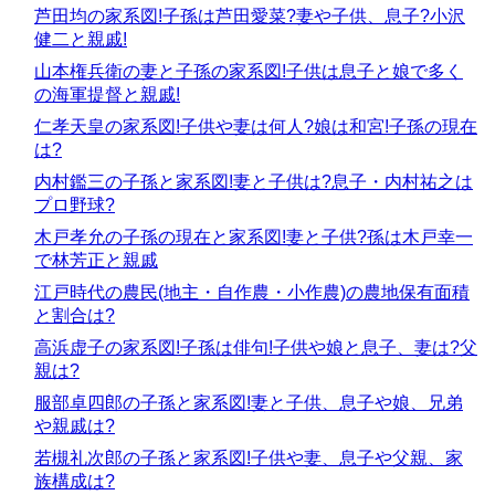
芦田均の家系図!子孫は芦田愛菜?妻や子供、息子?小沢
健二と親戚!
山本権兵衛の妻と子孫の家系図!子供は息子と娘で多く
の海軍提督と親戚!
仁孝天皇の家系図!子供や妻は何人?娘は和宮!子孫の現在
は?
内村鑑三の子孫と家系図!妻と子供は?息子・内村祐之は
プロ野球?
木戸孝允の子孫の現在と家系図!妻と子供?孫は木戸幸一
で林芳正と親戚
江戸時代の農民(地主・自作農・小作農)の農地保有面積
と割合は?
高浜虚子の家系図!子孫は俳句!子供や娘と息子、妻は?父
親は?
服部卓四郎の子孫と家系図!妻と子供、息子や娘、兄弟
や親戚は?
若槻礼次郎の子孫と家系図!子供や妻、息子や父親、家
族構成は?