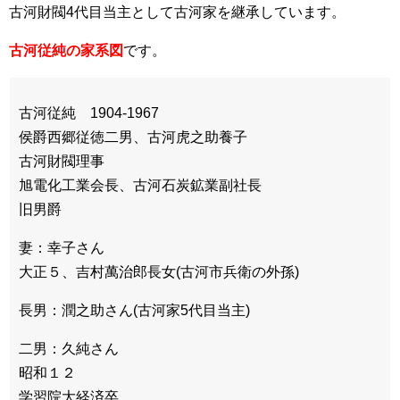
古河財閥4代目当主として古河家を継承しています。
古河従純の家系図
です。
古河従純 1904-1967
侯爵西郷従徳二男、古河虎之助養子
古河財閥理事
旭電化工業会長、古河石炭鉱業副社長
旧男爵
妻：幸子さん
大正５、吉村萬治郎長女(古河市兵衛の外孫)
長男：潤之助さん(古河家5代目当主)
二男：久純さん
昭和１２
学習院大経済卒