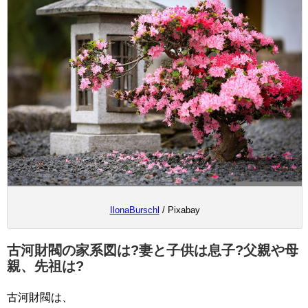
IlonaBurschl
/ Pixabay
古河財閥の家系図は?妻と子供は息子?父親や母
親、先祖は?
古河財閥は、