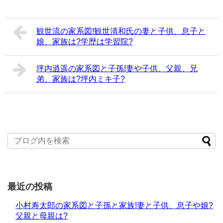
観世流の家系図!観世清和氏の妻と子供、息子と
娘、家族は?学歴は学習院?
坪内逍遥の家系図と子孫!妻や子供、父親、兄
弟、家族は?坪内ミキ子?
最近の投稿
小村寿太郎の家系図と子孫と家族!妻と子供、息子や娘?
父親と母親は?