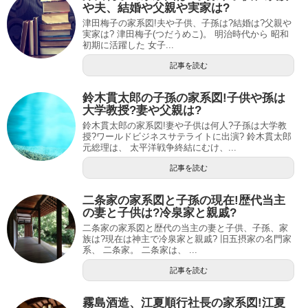
や夫、結婚や父親や実家は?
津田梅子の家系図!夫や子供、子孫は?結婚は?父親や
実家は? 津田梅子(つだうめこ)。 明治時代から 昭和
初期に活躍した 女子...
記事を読む
鈴木貫太郎の子孫の家系図!子供や孫は
大学教授?妻や父親は?
鈴木貫太郎の家系図!妻や子供は何人?子孫は大学教
授?ワールドビジネスサテライトに出演? 鈴木貫太郎
元総理は、 太平洋戦争終結にむけ、...
記事を読む
二条家の家系図と子孫の現在!歴代当主
の妻と子供は?冷泉家と親戚?
二条家の家系図と歴代の当主の妻と子供、子孫、家
族は?現在は神主で冷泉家と親戚? 旧五摂家の名門家
系、 二条家。 二条家は、 ...
記事を読む
霧島酒造、江夏順行社長の家系図!江夏