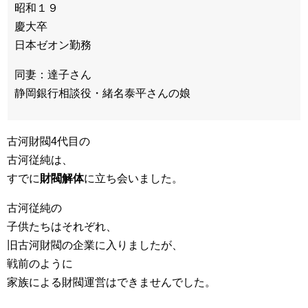
昭和１９
慶大卒
日本ゼオン勤務
同妻：達子さん
静岡銀行相談役・緒名泰平さんの娘
古河財閥4代目の
古河従純は、
すでに
財閥解体
に立ち会いました。
古河従純の
子供たちはそれぞれ、
旧古河財閥の企業に入りましたが、
戦前のように
家族による財閥運営はできませんでした。