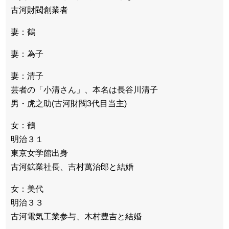
古河財閥創業者
妻：鶴
妻：為子
妻：清子
芸者の「小清さん」、本名は長谷川清子
男・虎之助(古河財閥3代目当主)
女：鶴
明治３１
東京女学館出身
古河鉱業社長、吉村萬治郎と結婚
女：美代
明治３３
古河電気工業参与、木村豊吉と結婚