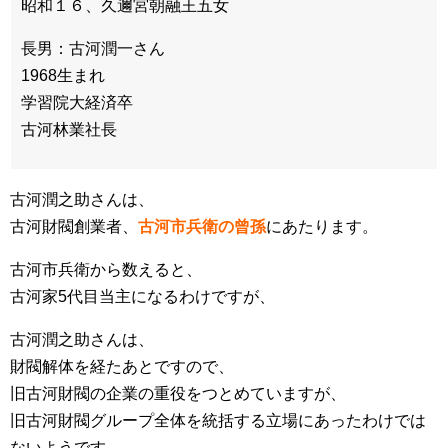
昭和１６、久邇宮朝融王五女
長男：古河潤一さん
1968生まれ
学習院大経済卒
古河林業社長
古河潤之助さんは、
古河財閥創業者、
古河市兵衛の曾孫
にあたります。
古河市兵衛から数えると、
古河家5代目当主になるわけですが、
古河潤之助さんは、
財閥解体を経たあとですので、
旧古河財閥の企業の重役をつとめていますが、
旧古河財閥グループ全体を統括する立場にあったわけでは
ないようです。