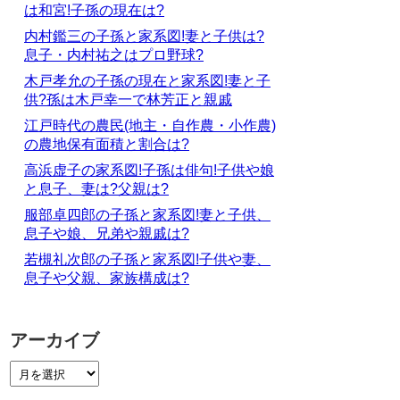
は和宮!子孫の現在は?
内村鑑三の子孫と家系図!妻と子供は?
息子・内村祐之はプロ野球?
木戸孝允の子孫の現在と家系図!妻と子
供?孫は木戸幸一で林芳正と親戚
江戸時代の農民(地主・自作農・小作農)
の農地保有面積と割合は?
高浜虚子の家系図!子孫は俳句!子供や娘
と息子、妻は?父親は?
服部卓四郎の子孫と家系図!妻と子供、
息子や娘、兄弟や親戚は?
若槻礼次郎の子孫と家系図!子供や妻、
息子や父親、家族構成は?
アーカイブ