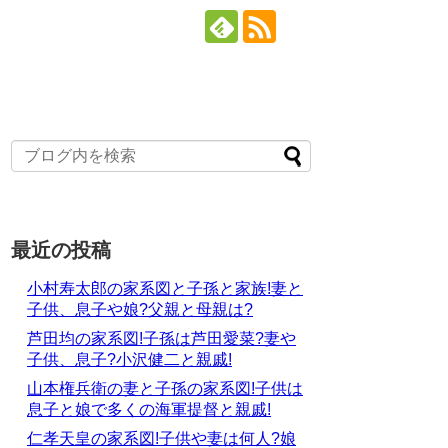
最近の投稿
小村寿太郎の家系図と子孫と家族!妻と
子供、息子や娘?父親と母親は?
芦田均の家系図!子孫は芦田愛菜?妻や
子供、息子?小沢健二と親戚!
山本権兵衛の妻と子孫の家系図!子供は
息子と娘で多くの海軍提督と親戚!
仁孝天皇の家系図!子供や妻は何人?娘