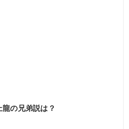
上龍の兄弟説は？