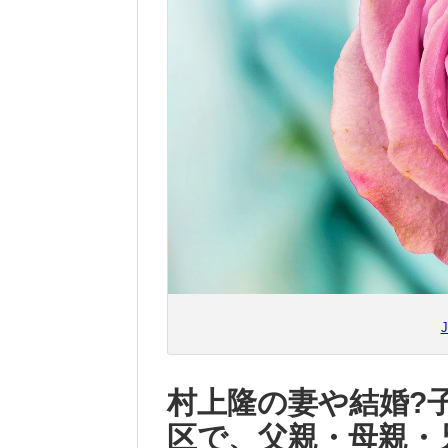
J
村上隆の妻や結婚?
区で、父親・母親・