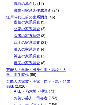
戦前の暮らし
(12)
職業別家系図作成調査
(24)
江戸時代以前の家系調査
(46)
僧侶の家系調査
(5)
公家の家系調査
(3)
医者の家系調査
(3)
武士の家系調査
(21)
町人の家系調査
(4)
神主の家系調査
(3)
農民の家系調査
(8)
芸能人の学歴・出身中学・高校・大
学・学生時代
(86)
芸能人の家族・実家・自宅・親・兄弟
姉妹
(2,026)
AKB・乃木坂・欅坂
(73)
お笑い芸人・司会者
(152)
ジャニーズアイドル
(154)