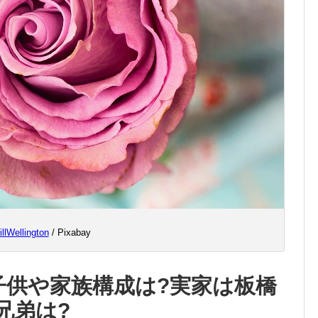
illWellington
/ Pixabay
子供や家族構成は?実家は板橋
兄弟は?