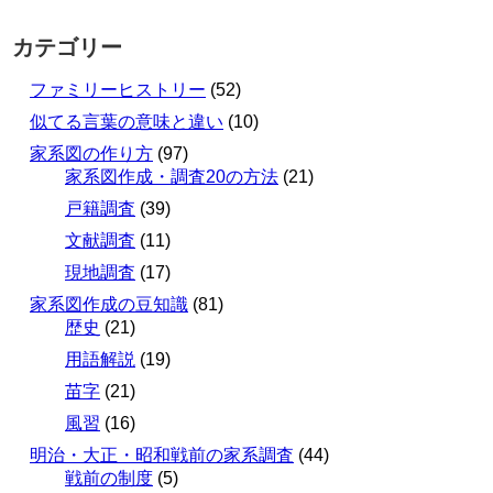
カテゴリー
ファミリーヒストリー
(52)
似てる言葉の意味と違い
(10)
家系図の作り方
(97)
家系図作成・調査20の方法
(21)
戸籍調査
(39)
文献調査
(11)
現地調査
(17)
家系図作成の豆知識
(81)
歴史
(21)
用語解説
(19)
苗字
(21)
風習
(16)
明治・大正・昭和戦前の家系調査
(44)
戦前の制度
(5)