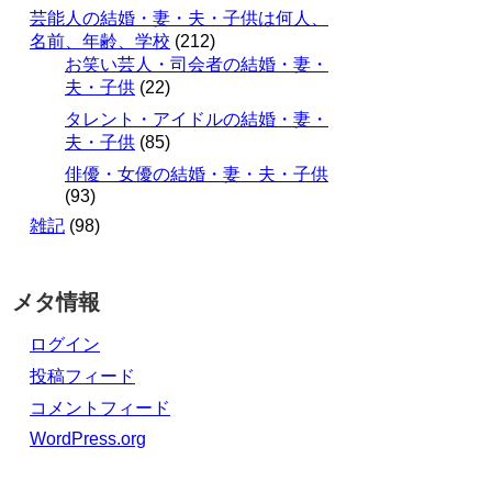
芸能人の結婚・妻・夫・子供は何人、
名前、年齢、学校
(212)
お笑い芸人・司会者の結婚・妻・
夫・子供
(22)
タレント・アイドルの結婚・妻・
夫・子供
(85)
俳優・女優の結婚・妻・夫・子供
(93)
雑記
(98)
メタ情報
ログイン
投稿フィード
コメントフィード
WordPress.org