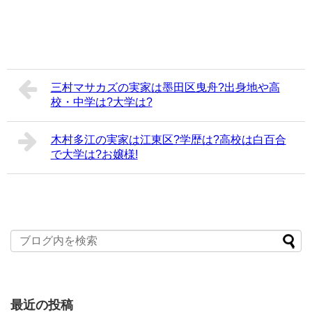
三村マサカズの実家は墨田区曳舟?出身地や高
校・中学は?大学は?
木村多江の実家は江東区?学歴は?高校は白百合
で大学は?お嬢様!
最近の投稿