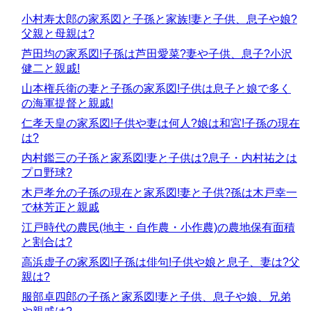
小村寿太郎の家系図と子孫と家族!妻と子供、息子や娘?
父親と母親は?
芦田均の家系図!子孫は芦田愛菜?妻や子供、息子?小沢
健二と親戚!
山本権兵衛の妻と子孫の家系図!子供は息子と娘で多く
の海軍提督と親戚!
仁孝天皇の家系図!子供や妻は何人?娘は和宮!子孫の現在
は?
内村鑑三の子孫と家系図!妻と子供は?息子・内村祐之は
プロ野球?
木戸孝允の子孫の現在と家系図!妻と子供?孫は木戸幸一
で林芳正と親戚
江戸時代の農民(地主・自作農・小作農)の農地保有面積
と割合は?
高浜虚子の家系図!子孫は俳句!子供や娘と息子、妻は?父
親は?
服部卓四郎の子孫と家系図!妻と子供、息子や娘、兄弟