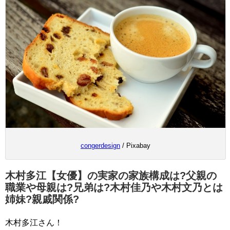
congerdesign
/ Pixabay
木村多江【女優】の実家の家族構成は?父親の
職業や母親は?兄弟は?木村佳乃や木村文乃とは
姉妹?親戚関係?
木村多江さん！