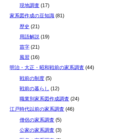
現地調査
(17)
家系図作成の豆知識
(81)
歴史
(21)
用語解説
(19)
苗字
(21)
風習
(16)
明治・大正・昭和戦前の家系調査
(44)
戦前の制度
(5)
戦前の暮らし
(12)
職業別家系図作成調査
(24)
江戸時代以前の家系調査
(46)
僧侶の家系調査
(5)
公家の家系調査
(3)