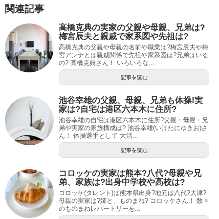
関連記事
高橋克典の実家の父親や母親、兄弟は?
梅宮辰夫と親戚で家系図や先祖は?
高橋克典の父親や母親の名前や職業は?梅宮辰夫や梅
宮アンナとは親戚関係で先祖や家系図は?兄弟はいる
の? 高橋克典さん！ いろいろな...
記事を読む
池谷幸雄の父親、母親、兄弟も体操!実
家は?自宅は港区六本木に住所?
池谷幸雄の自宅は港区六本木に住所?父親・母親・兄
弟や実家の家族構成は? 池谷幸雄(いけたにゆきお)さ
ん！ 体操選手として 大活...
記事を読む
コロッケの実家は熊本?八代?母親や兄
弟、家族は?出身中学校や高校は?
コロッケ(タレント)は熊本県出身?地元は八代?大津?
母親の実家は?姉と、ものまね? コロッケさん！ 数々
のものまねレパートリーを...