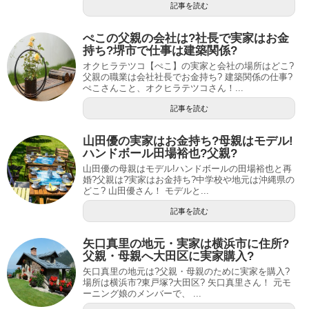
記事を読む
ぺこの父親の会社は?社長で実家はお金
持ち?堺市で仕事は建築関係?
オクヒラテツコ【ぺこ】の実家と会社の場所はどこ?
父親の職業は会社社長でお金持ち? 建築関係の仕事?
ぺこさんこと、オクヒラテツコさん！...
記事を読む
山田優の実家はお金持ち?母親はモデル!
ハンドボール田場裕也?父親?
山田優の母親はモデル!ハンドボールの田場裕也と再
婚?父親は?実家はお金持ち?中学校や地元は沖縄県の
どこ? 山田優さん！ モデルと...
記事を読む
矢口真里の地元・実家は横浜市に住所?
父親・母親へ大田区に実家購入?
矢口真里の地元は?父親・母親のために実家を購入?
場所は横浜市?東戸塚?大田区? 矢口真里さん！ 元モ
ーニング娘のメンバーで、 ...