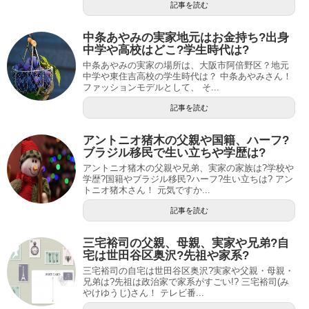
記事を読む
中条あやみの実家地元はお金持ち?出身
中学や高校はどこ?学生時代は?
中条あやみの実家の場所は、大阪市阿倍野区？地元
中学や東住吉高校の学生時代は？ 中条あやみさん！
ファッションモデルとして、 そ...
記事を読む
アントニオ猪木の父親や国籍、ハーフ?
ブラジル移民で生い立ちや学歴は?
アントニオ猪木の父親や兄弟、実家の家族は?学校や
学歴?国籍やブラジル移民?ハーフ?生い立ちは? アン
トニオ猪木さん！ 元気ですか...
記事を読む
三宅裕司の父親、母親、実家や兄弟?自
宅は世田谷区奥沢?先祖や家系?
三宅裕司の自宅は世田谷区奥沢?実家や父親・母親・
兄弟は?先祖は政治家で家系がすごい!? 三宅裕司(み
やけゆうじ)さん！ テレビ番...