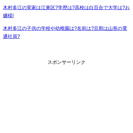
木村多江の実家は江東区?学歴は?高校は白百合で大学は?お
嬢様!
木村多江の子供の学校や幼稚園は?名前は?旦那は山形の電
通社員?
スポンサーリンク