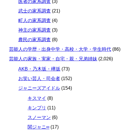
医者の家系調査
(3)
武士の家系調査
(21)
町人の家系調査
(4)
神主の家系調査
(3)
農民の家系調査
(8)
芸能人の学歴・出身中学・高校・大学・学生時代
(86)
芸能人の家族・実家・自宅・親・兄弟姉妹
(2,026)
AKB・乃木坂・欅坂
(73)
お笑い芸人・司会者
(152)
ジャニーズアイドル
(154)
キスマイ
(8)
キンプリ
(11)
スノーマン
(6)
関ジャニ∞
(17)