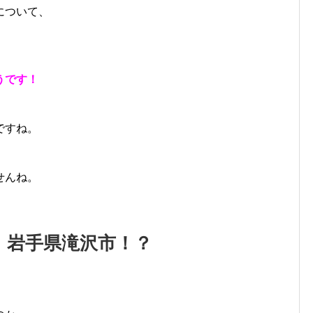
について、
うです！
ですね。
せんね。
、岩手県滝沢市！？