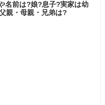
や名前は?娘?息子?実家は幼
?父親・母親・兄弟は?