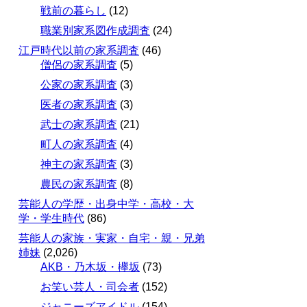
戦前の暮らし
(12)
職業別家系図作成調査
(24)
江戸時代以前の家系調査
(46)
僧侶の家系調査
(5)
公家の家系調査
(3)
医者の家系調査
(3)
武士の家系調査
(21)
町人の家系調査
(4)
神主の家系調査
(3)
農民の家系調査
(8)
芸能人の学歴・出身中学・高校・大
学・学生時代
(86)
芸能人の家族・実家・自宅・親・兄弟
姉妹
(2,026)
AKB・乃木坂・欅坂
(73)
お笑い芸人・司会者
(152)
ジャニーズアイドル
(154)