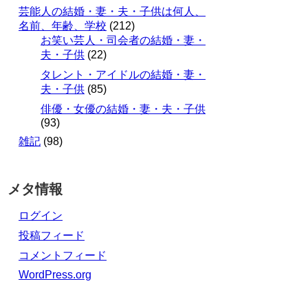
芸能人の結婚・妻・夫・子供は何人、
名前、年齢、学校
(212)
お笑い芸人・司会者の結婚・妻・
夫・子供
(22)
タレント・アイドルの結婚・妻・
夫・子供
(85)
俳優・女優の結婚・妻・夫・子供
(93)
雑記
(98)
メタ情報
ログイン
投稿フィード
コメントフィード
WordPress.org