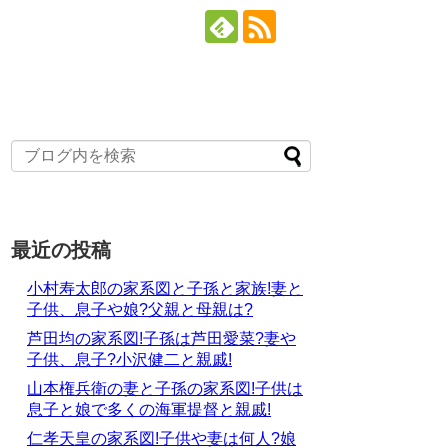
最近の投稿
小村寿太郎の家系図と子孫と家族!妻と
子供、息子や娘?父親と母親は?
芦田均の家系図!子孫は芦田愛菜?妻や
子供、息子?小沢健二と親戚!
山本権兵衛の妻と子孫の家系図!子供は
息子と娘で多くの海軍提督と親戚!
仁孝天皇の家系図!子供や妻は何人?娘