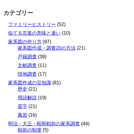
カテゴリー
ファミリーヒストリー
(52)
似てる言葉の意味と違い
(10)
家系図の作り方
(97)
家系図作成・調査20の方法
(21)
戸籍調査
(39)
文献調査
(11)
現地調査
(17)
家系図作成の豆知識
(81)
歴史
(21)
用語解説
(19)
苗字
(21)
風習
(16)
明治・大正・昭和戦前の家系調査
(44)
戦前の制度
(5)