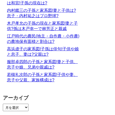
は和宮!子孫の現在は?
内村鑑三の子孫と家系図!妻と子供は?
息子・内村祐之はプロ野球?
木戸孝允の子孫の現在と家系図!妻と子
供?孫は木戸幸一で林芳正と親戚
江戸時代の農民(地主・自作農・小作農)
の農地保有面積と割合は?
高浜虚子の家系図!子孫は俳句!子供や娘
と息子、妻は?父親は?
服部卓四郎の子孫と家系図!妻と子供、
息子や娘、兄弟や親戚は?
若槻礼次郎の子孫と家系図!子供や妻、
息子や父親、家族構成は?
アーカイブ