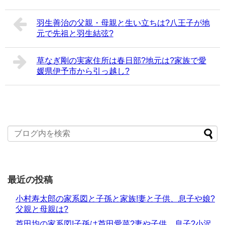
羽生善治の父親・母親と生い立ちは?八王子が地
元で先祖と羽生結弦?
草なぎ剛の実家住所は春日部?地元は?家族で愛
媛県伊予市から引っ越し?
最近の投稿
小村寿太郎の家系図と子孫と家族!妻と子供、息子や娘?
父親と母親は?
芦田均の家系図!子孫は芦田愛菜?妻や子供、息子?小沢