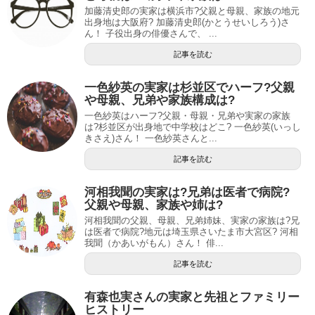
加藤清史郎の実家は横浜市?父親と母親、家族の地元
出身地は大阪府? 加藤清史郎(かとうせいしろう)さ
ん！ 子役出身の俳優さんで、 ...
記事を読む
一色紗英の実家は杉並区でハーフ?父親
や母親、兄弟や家族構成は?
一色紗英はハーフ?父親・母親・兄弟や実家の家族
は?杉並区が出身地で中学校はどこ? 一色紗英(いっし
きさえ)さん！ 一色紗英さんと...
記事を読む
河相我聞の実家は?兄弟は医者で病院?
父親や母親、家族や姉は?
河相我聞の父親、母親、兄弟姉妹、実家の家族は?兄
は医者で病院?地元は埼玉県さいたま市大宮区? 河相
我聞（かあいがもん）さん！ 俳...
記事を読む
有森也実さんの実家と先祖とファミリー
ヒストリー