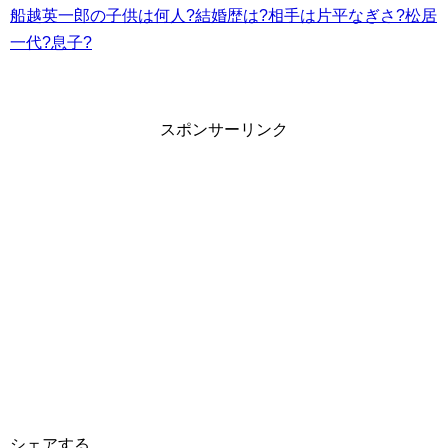
船越英一郎の子供は何人?結婚歴は?相手は片平なぎさ?松居
一代?息子?
スポンサーリンク
シェアする