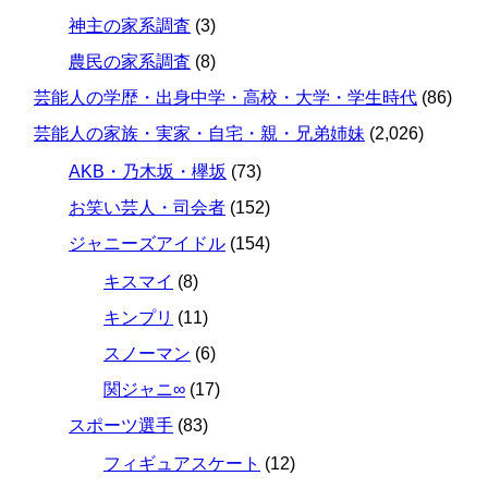
神主の家系調査
(3)
農民の家系調査
(8)
芸能人の学歴・出身中学・高校・大学・学生時代
(86)
芸能人の家族・実家・自宅・親・兄弟姉妹
(2,026)
AKB・乃木坂・欅坂
(73)
お笑い芸人・司会者
(152)
ジャニーズアイドル
(154)
キスマイ
(8)
キンプリ
(11)
スノーマン
(6)
関ジャニ∞
(17)
スポーツ選手
(83)
フィギュアスケート
(12)