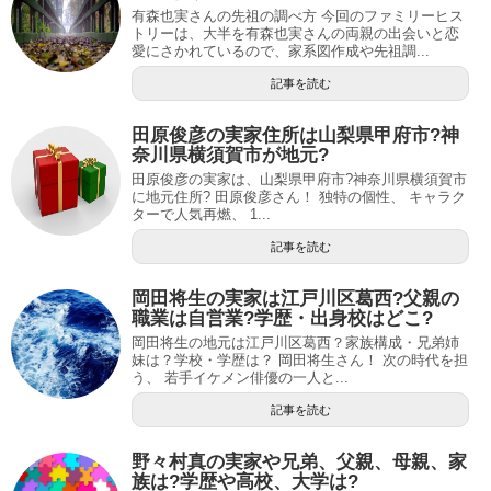
有森也実さんの先祖の調べ方 今回のファミリーヒス
トリーは、大半を有森也実さんの両親の出会いと恋
愛にさかれているので、家系図作成や先祖調...
記事を読む
田原俊彦の実家住所は山梨県甲府市?神
奈川県横須賀市が地元?
田原俊彦の実家は、山梨県甲府市?神奈川県横須賀市
に地元住所? 田原俊彦さん！ 独特の個性、 キャラク
ターで人気再燃、 1...
記事を読む
岡田将生の実家は江戸川区葛西?父親の
職業は自営業?学歴・出身校はどこ?
岡田将生の地元は江戸川区葛西？家族構成・兄弟姉
妹は？学校・学歴は？ 岡田将生さん！ 次の時代を担
う、 若手イケメン俳優の一人と...
記事を読む
野々村真の実家や兄弟、父親、母親、家
族は?学歴や高校、大学は?