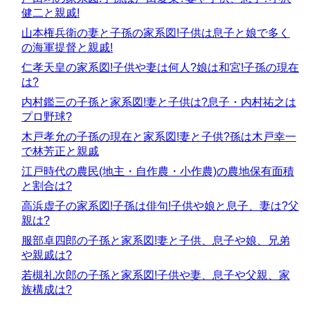
健二と親戚!
山本権兵衛の妻と子孫の家系図!子供は息子と娘で多く
の海軍提督と親戚!
仁孝天皇の家系図!子供や妻は何人?娘は和宮!子孫の現在
は?
内村鑑三の子孫と家系図!妻と子供は?息子・内村祐之は
プロ野球?
木戸孝允の子孫の現在と家系図!妻と子供?孫は木戸幸一
で林芳正と親戚
江戸時代の農民(地主・自作農・小作農)の農地保有面積
と割合は?
高浜虚子の家系図!子孫は俳句!子供や娘と息子、妻は?父
親は?
服部卓四郎の子孫と家系図!妻と子供、息子や娘、兄弟
や親戚は?
若槻礼次郎の子孫と家系図!子供や妻、息子や父親、家
族構成は?