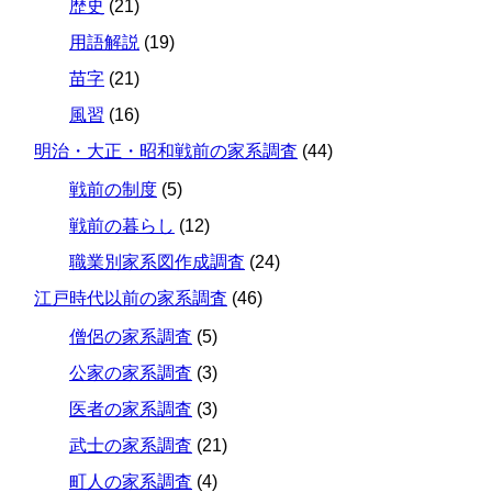
歴史
(21)
用語解説
(19)
苗字
(21)
風習
(16)
明治・大正・昭和戦前の家系調査
(44)
戦前の制度
(5)
戦前の暮らし
(12)
職業別家系図作成調査
(24)
江戸時代以前の家系調査
(46)
僧侶の家系調査
(5)
公家の家系調査
(3)
医者の家系調査
(3)
武士の家系調査
(21)
町人の家系調査
(4)