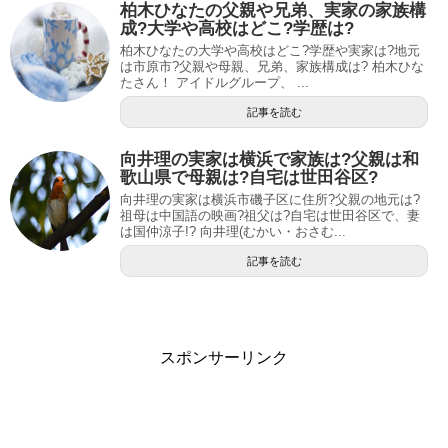
柏木ひなたの父親や兄弟、実家の家族構
成?大学や高校はどこ?学歴は?
柏木ひなたの大学や高校はどこ?学歴や実家は?地元
は市原市?父親や母親、兄弟、家族構成は? 柏木ひな
たさん！ アイドルグループ、 ...
記事を読む
向井理の実家は横浜で家族は?父親は和
歌山県で母親は?自宅は世田谷区?
向井理の実家は横浜市磯子区に住所?父親の地元は?
祖母は中国語の映画?祖父は?自宅は世田谷区で、妻
は国仲涼子!? 向井理(むかい・おさむ...
記事を読む
スポンサーリンク