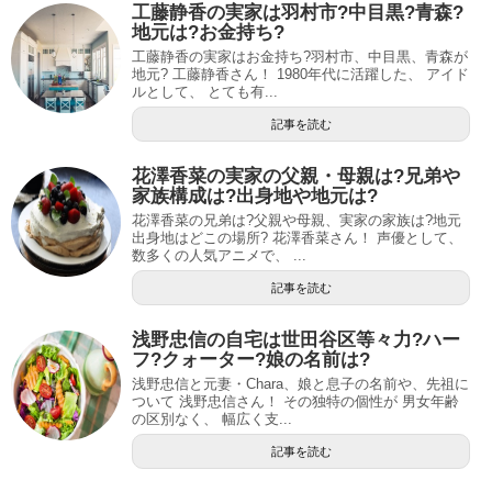
工藤静香の実家は羽村市?中目黒?青森?
地元は?お金持ち?
工藤静香の実家はお金持ち?羽村市、中目黒、青森が
地元? 工藤静香さん！ 1980年代に活躍した、 アイド
ルとして、 とても有...
記事を読む
花澤香菜の実家の父親・母親は?兄弟や
家族構成は?出身地や地元は?
花澤香菜の兄弟は?父親や母親、実家の家族は?地元
出身地はどこの場所? 花澤香菜さん！ 声優として、
数多くの人気アニメで、 ...
記事を読む
浅野忠信の自宅は世田谷区等々力?ハー
フ?クォーター?娘の名前は?
浅野忠信と元妻・Chara、娘と息子の名前や、先祖に
ついて 浅野忠信さん！ その独特の個性が 男女年齢
の区別なく、 幅広く支...
記事を読む