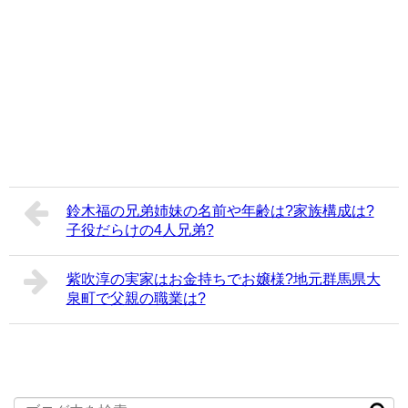
鈴木福の兄弟姉妹の名前や年齢は?家族構成は?
子役だらけの4人兄弟?
紫吹淳の実家はお金持ちでお嬢様?地元群馬県大
泉町で父親の職業は?