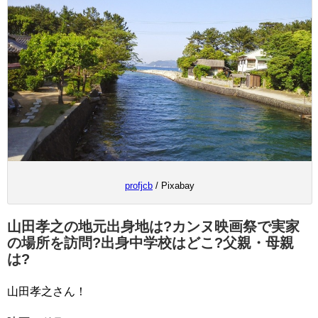
profjcb
/ Pixabay
山田孝之の地元出身地は?カンヌ映画祭で実家
の場所を訪問?出身中学校はどこ?父親・母親
は?
山田孝之さん！