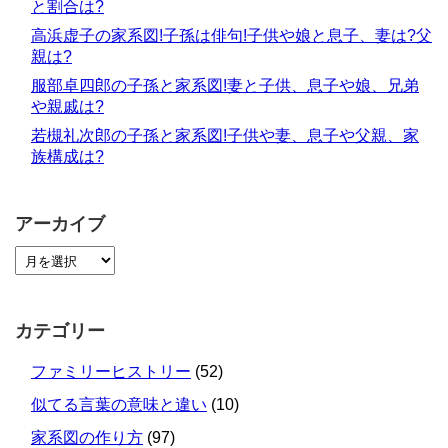
と割合は?
高浜虚子の家系図!子孫は俳句!子供や娘と息子、妻は?父
親は?
服部卓四郎の子孫と家系図!妻と子供、息子や娘、兄弟
や親戚は?
若槻礼次郎の子孫と家系図!子供や妻、息子や父親、家
族構成は?
アーカイブ
カテゴリー
ファミリーヒストリー
(52)
似てる言葉の意味と違い
(10)
家系図の作り方
(97)