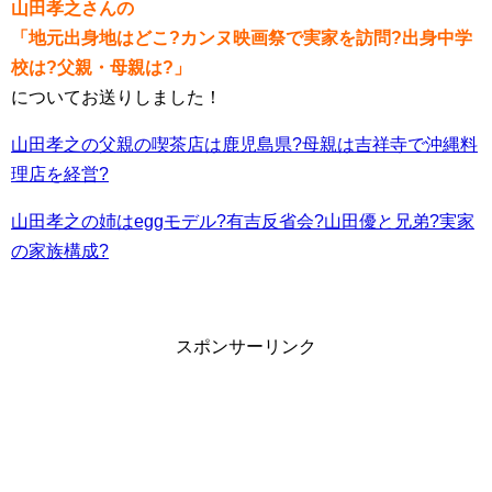
山田孝之さんの
「地元出身地はどこ?カンヌ映画祭で実家を訪問?出身中学
校は?父親・母親は?」
についてお送りしました！
山田孝之の父親の喫茶店は鹿児島県?母親は吉祥寺で沖縄料
理店を経営?
山田孝之の姉はeggモデル?有吉反省会?山田優と兄弟?実家
の家族構成?
スポンサーリンク