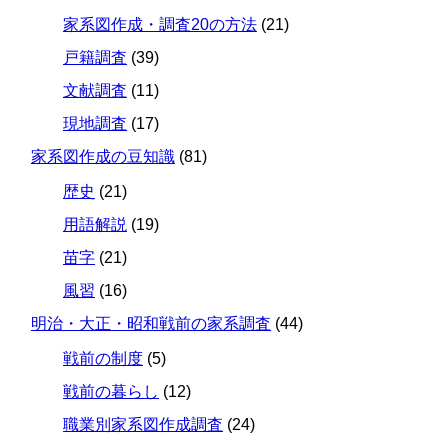
家系図作成・調査20の方法
(21)
戸籍調査
(39)
文献調査
(11)
現地調査
(17)
家系図作成の豆知識
(81)
歴史
(21)
用語解説
(19)
苗字
(21)
風習
(16)
明治・大正・昭和戦前の家系調査
(44)
戦前の制度
(5)
戦前の暮らし
(12)
職業別家系図作成調査
(24)