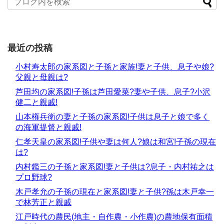
最近の投稿
小村寿太郎の家系図と子孫と家族!妻と子供、息子や娘?
父親と母親は?
芦田均の家系図!子孫は芦田愛菜?妻や子供、息子?小沢
健二と親戚!
山本権兵衛の妻と子孫の家系図!子供は息子と娘で多く
の海軍提督と親戚!
仁孝天皇の家系図!子供や妻は何人?娘は和宮!子孫の現在
は?
内村鑑三の子孫と家系図!妻と子供は?息子・内村祐之は
プロ野球?
木戸孝允の子孫の現在と家系図!妻と子供?孫は木戸幸一
で林芳正と親戚
江戸時代の農民(地主・自作農・小作農)の農地保有面積