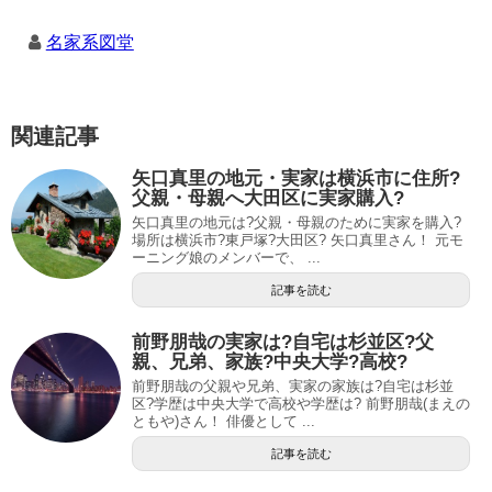
名家系図堂
関連記事
矢口真里の地元・実家は横浜市に住所?
父親・母親へ大田区に実家購入?
矢口真里の地元は?父親・母親のために実家を購入?
場所は横浜市?東戸塚?大田区? 矢口真里さん！ 元モ
ーニング娘のメンバーで、 ...
記事を読む
前野朋哉の実家は?自宅は杉並区?父
親、兄弟、家族?中央大学?高校?
前野朋哉の父親や兄弟、実家の家族は?自宅は杉並
区?学歴は中央大学で高校や学歴は? 前野朋哉(まえの
ともや)さん！ 俳優として ...
記事を読む