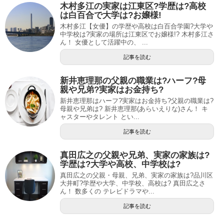
木村多江の実家は江東区?学歴は?高校
は白百合で大学は?お嬢様!
木村多江【女優】の学歴や高校は白百合学園?大学や
中学校は?実家の場所は江東区でお嬢様!? 木村多江さ
ん！ 女優として活躍中の、 ...
記事を読む
新井恵理那の父親の職業は?ハーフ?母
親や兄弟?実家はお金持ち?
新井恵理那はハーフ?実家はお金持ち?父親の職業は?
母親や兄弟は? 新井恵理那(あらいえりな)さん！ キ
ャスターやタレント とい...
記事を読む
真田広之の父親や兄弟、実家の家族は?
学歴は?大学や高校、中学校は?
真田広之の父親・母親、兄弟、実家の家族は?品川区
大井町?学歴や大学、中学校、高校は? 真田広之さ
ん！ 数多くの テレビドラマや...
記事を読む