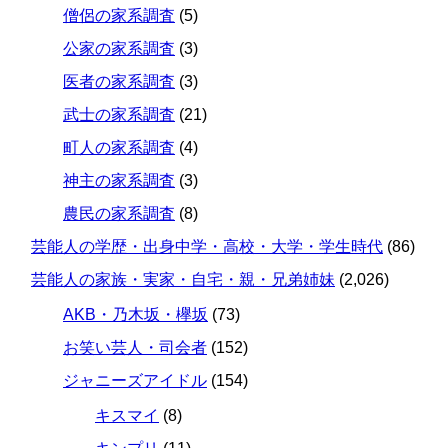
僧侶の家系調査
(5)
公家の家系調査
(3)
医者の家系調査
(3)
武士の家系調査
(21)
町人の家系調査
(4)
神主の家系調査
(3)
農民の家系調査
(8)
芸能人の学歴・出身中学・高校・大学・学生時代
(86)
芸能人の家族・実家・自宅・親・兄弟姉妹
(2,026)
AKB・乃木坂・欅坂
(73)
お笑い芸人・司会者
(152)
ジャニーズアイドル
(154)
キスマイ
(8)