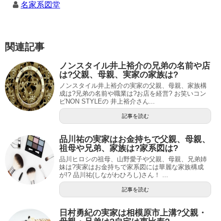
名家系図堂
関連記事
ノンスタイル井上裕介の兄弟の名前や店
は?父親、母親、実家の家族は?
ノンスタイル井上裕介の実家の父親、母親、家族構
成は?兄弟の名前や職業は?お店を経営? お笑いコン
ビNON STYLEの 井上裕介さん...
記事を読む
品川祐の実家はお金持ちで父親、母親、
祖母や兄弟、家族は?家系図は?
品川ヒロシの祖母、山野愛子や父親、母親、兄弟姉
妹は?実家はお金持ちで家系図には華麗な家族構成
が!? 品川祐(しながわひろし)さん！ ...
記事を読む
日村勇紀の実家は相模原市上溝?父親・