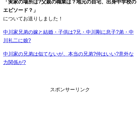
「実家の場所は?父親の職業は？地元の自宅、出身中学校の
エピソード？」
についてお送りしました！
中川家兄弟の嫁と結婚・子供は?兄・中川剛に息子?弟・中
川礼二に娘?
中川家の兄弟は似てないが、本当の兄弟?仲はいい?意外な
力関係が?
スポンサーリンク