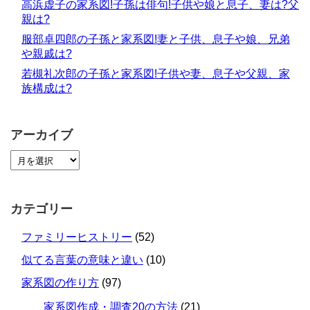
高浜虚子の家系図!子孫は俳句!子供や娘と息子、妻は?父
親は?
服部卓四郎の子孫と家系図!妻と子供、息子や娘、兄弟
や親戚は?
若槻礼次郎の子孫と家系図!子供や妻、息子や父親、家
族構成は?
アーカイブ
カテゴリー
ファミリーヒストリー
(52)
似てる言葉の意味と違い
(10)
家系図の作り方
(97)
家系図作成・調査20の方法
(21)