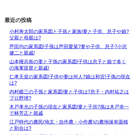
最近の投稿
小村寿太郎の家系図と子孫と家族!妻と子供、息子や娘?
父親と母親は?
芦田均の家系図!子孫は芦田愛菜?妻や子供、息子?小沢
健二と親戚!
山本権兵衛の妻と子孫の家系図!子供は息子と娘で多く
の海軍提督と親戚!
仁孝天皇の家系図!子供や妻は何人?娘は和宮!子孫の現在
は?
内村鑑三の子孫と家系図!妻と子供は?息子・内村祐之は
プロ野球?
木戸孝允の子孫の現在と家系図!妻と子供?孫は木戸幸一
で林芳正と親戚
江戸時代の農民(地主・自作農・小作農)の農地保有面積
と割合は?