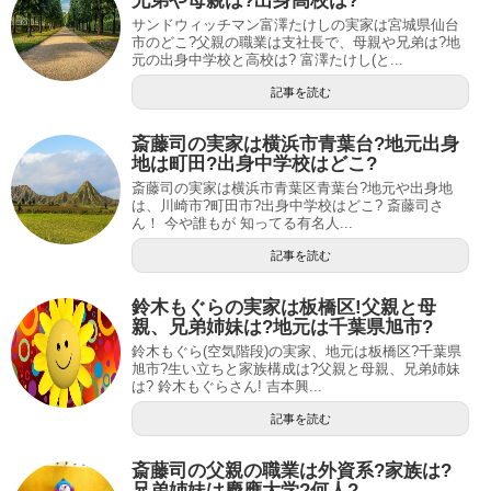
兄弟や母親は?出身高校は?
サンドウィッチマン富澤たけしの実家は宮城県仙台
市のどこ?父親の職業は支社長で、母親や兄弟は?地
元の出身中学校と高校は? 富澤たけし(と...
記事を読む
斎藤司の実家は横浜市青葉台?地元出身
地は町田?出身中学校はどこ?
斎藤司の実家は横浜市青葉区青葉台?地元や出身地
は、川崎市?町田市?出身中学校はどこ? 斎藤司さ
ん！ 今や誰もが 知ってる有名人...
記事を読む
鈴木もぐらの実家は板橋区!父親と母
親、兄弟姉妹は?地元は千葉県旭市?
鈴木もぐら(空気階段)の実家、地元は板橋区?千葉県
旭市?生い立ちと家族構成は?父親と母親、兄弟姉妹
は? 鈴木もぐらさん! 吉本興...
記事を読む
斎藤司の父親の職業は外資系?家族は?
兄弟姉妹は慶應大学?何人?