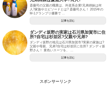
斎藤司の父親の職業は、外資系企業!兄弟姉妹は何
人?家族やエピソードとは? 斎藤司さん！ 2015年の
M-1グランプリ優勝で ...
記事を読む
ダンディ坂野の実家は石川県加賀市に住
所?自宅は杉並区?父親や兄弟?
ダンディ坂野の地元は石川県加賀市?実家の家族は?
父親や母親、兄弟?自宅は杉並区に住所? ダンディ坂
野さん！ 黄色いスーツを、 ...
記事を読む
スポンサーリンク