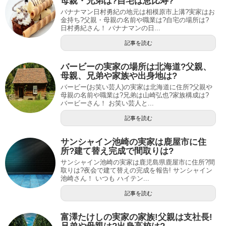
母親・兄弟は?自宅は恵比寿?
バナナマン日村勇紀の地元は相模原市上溝?実家はお
金持ち?父親・母親の名前や職業は?自宅の場所は?
日村勇紀さん！ バナナマンの日...
記事を読む
バービーの実家の場所は北海道?父親、
母親、兄弟や家族や出身地は?
バービー(お笑い芸人)の実家は北海道に住所?父親や
母親の名前や職業は?兄弟は山崎弘也?家族構成は?
バービーさん！ お笑い芸人と...
記事を読む
サンシャイン池崎の実家は鹿屋市に住
所?建て替え完成で間取りは?
サンシャイン池崎の実家は鹿児島県鹿屋市に住所?間
取りは?夜会で建て替えの完成を報告! サンシャイン
池崎さん！ いつも ハイテン...
記事を読む
富澤たけしの実家の家族!父親は支社長!