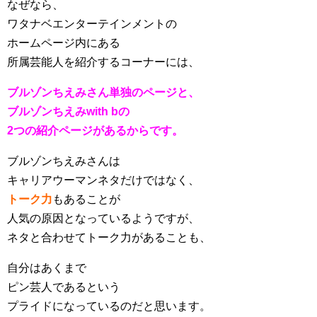
なぜなら、
ワタナベエンターテインメントの
ホームページ内にある
所属芸能人を紹介するコーナーには、
ブルゾンちえみさん単独のページと、
ブルゾンちえみwith bの
2つの紹介ページがあるからです。
ブルゾンちえみさんは
キャリアウーマンネタだけではなく、
トーク力
もあることが
人気の原因となっているようですが、
ネタと合わせてトーク力があることも、
自分はあくまで
ピン芸人であるという
プライドになっているのだと思います。