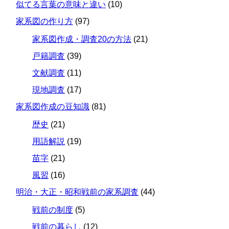
似てる言葉の意味と違い
(10)
家系図の作り方
(97)
家系図作成・調査20の方法
(21)
戸籍調査
(39)
文献調査
(11)
現地調査
(17)
家系図作成の豆知識
(81)
歴史
(21)
用語解説
(19)
苗字
(21)
風習
(16)
明治・大正・昭和戦前の家系調査
(44)
戦前の制度
(5)
戦前の暮らし
(12)