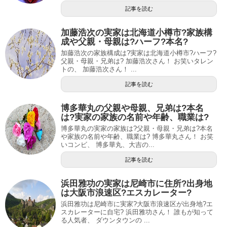
記事を読む
加藤浩次の実家は北海道小樽市?家族構
成や父親・母親は?ハーフ?本名?
加藤浩次の家族構成は?実家は北海道小樽市?ハーフ?
父親・母親・兄弟は? 加藤浩次さん！ お笑いタレン
トの、 加藤浩次さん！ ...
記事を読む
博多華丸の父親や母親、兄弟は?本名
は?実家の家族の名前や年齢、職業は?
博多華丸の実家の家族は?父親・母親・兄弟は?本名
や家族の名前や年齢、職業は? 博多華丸さん！ お笑
いコンビ、 博多華丸、大吉の...
記事を読む
浜田雅功の実家は尼崎市に住所?出身地
は大阪市浪速区?エスカレーター?
浜田雅功は尼崎市に実家?大阪市浪速区が出身地?エ
スカレーターに自宅? 浜田雅功さん！ 誰もが知って
る人気者、 ダウンタウンの ...