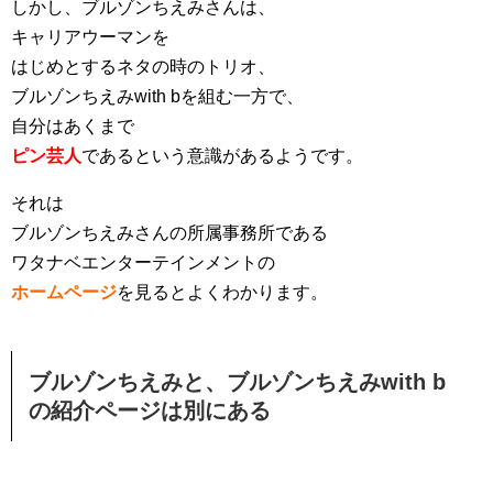
しかし、ブルゾンちえみさんは、
キャリアウーマンを
はじめとするネタの時のトリオ、
ブルゾンちえみwith bを組む一方で、
自分はあくまで
ピン芸人
であるという意識があるようです。
それは
ブルゾンちえみさんの所属事務所である
ワタナベエンターテインメントの
ホームページ
を見るとよくわかります。
ブルゾンちえみと、ブルゾンちえみwith b
の紹介ページは別にある