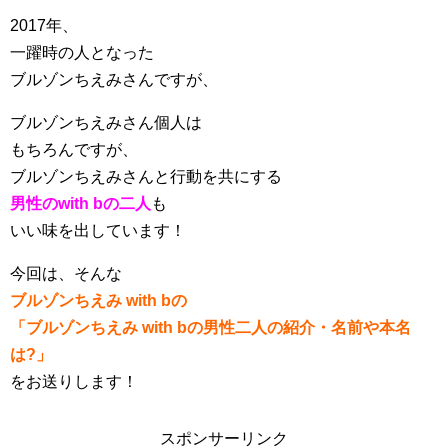
2017年、
一躍時の人となった
ブルゾンちえみさんですが、
ブルゾンちえみさん個人は
もちろんですが、
ブルゾンちえみさんと行動を共にする
男性のwith bの二人
も
いい味を出しています！
今回は、そんな
ブルゾンちえみ with bの
「ブルゾンちえみ with bの男性二人の紹介・名前や本名
は?」
をお送りします！
スポンサーリンク