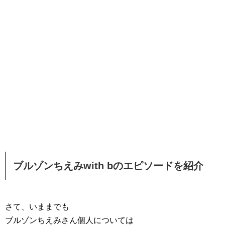
ブルゾンちえみwith bのエピソードを紹介
さて、いままでも
ブルゾンちえみさん個人については