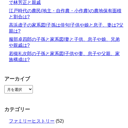
で林芳正と親戚
江戸時代の農民(地主・自作農・小作農)の農地保有面積
と割合は?
高浜虚子の家系図!子孫は俳句!子供や娘と息子、妻は?父
親は?
服部卓四郎の子孫と家系図!妻と子供、息子や娘、兄弟
や親戚は?
若槻礼次郎の子孫と家系図!子供や妻、息子や父親、家
族構成は?
アーカイブ
カテゴリー
ファミリーヒストリー
(52)