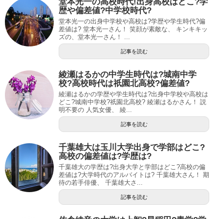
堂本光一の高校時代!出身高校はどこ?学
歴や偏差値?中学校時代?
堂本光一の出身中学校や高校は?学歴や学生時代?偏
差値は? 堂本光一さん！ 笑顔が素敵な、 キンキキッ
ズの、堂本光一さん！ ...
記事を読む
綾瀬はるかの中学生時代は?城南中学
校?高校時代は祇園北高校?偏差値?
綾瀬はるかの学歴や学生時代は?出身中学校や高校は
どこ?城南中学校?祇園北高校? 綾瀬はるかさん！ 説
明不要の 人気女優、 綾...
記事を読む
千葉雄大は玉川大学出身で学部はどこ?
高校の偏差値は?学歴は?
千葉雄大の学歴は?出身大学と学部はどこ?高校の偏
差値は?大学時代のアルバイトは? 千葉雄大さん！ 期
待の若手俳優、 千葉雄大さ...
記事を読む