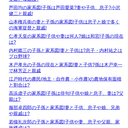
芦田均の家系図!子孫は芦田愛菜?妻や子供、息子?小沢
健二と親戚!
山本権兵衛の妻と子孫の家系図!子供は息子と娘で多く
の海軍提督と親戚!
仁孝天皇の家系図!子供や妻は何人?娘は和宮!子孫の現在
は?
内村鑑三の子孫と家系図!妻と子供は?息子・内村祐之は
プロ野球?
木戸孝允の子孫の現在と家系図!妻と子供?孫は木戸幸一
で林芳正と親戚
江戸時代の農民(地主・自作農・小作農)の農地保有面積
と割合は?
高浜虚子の家系図!子孫は俳句!子供や娘と息子、妻は?父
親は?
服部卓四郎の子孫と家系図!妻と子供、息子や娘、兄弟
や親戚は?
若槻礼次郎の子孫と家系図!子供や妻、息子や父親、家
族構成は?