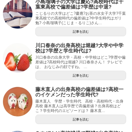
小島瑠璃子の大学は慶応?高校時代は千
葉東高校で偏差値は?学歴は中退?
こじるりの大学はどこ?慶應?お茶の水女子大学?千葉
東高校での高校時代の偏差値は?中学生時代はガリ
勉? 小島瑠璃子(こじま・るりこ)さん...
記事を読む
川口春奈の出身高校は堀越?大学や中学
校は?学歴と学生時代は?
川口春奈の出身大学・高校・中学校はどこ?学歴や偏
差値は?高校時代は堀越? 川口春奈さん！ テレビで
は、 おなじみの顔ですね。 ...
記事を読む
藤木直人の出身高校の偏差値は?高校一
のイケメンだった学生時代?
藤木直人 学歴・学生時代 高校・高校時代・出身
高校 藤木直人は高学歴で高偏差値？出身高校はど
こ？学生時代のエピソードは？ 藤木直...
記事を読む