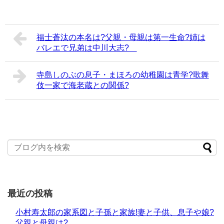
福士蒼汰の本名は?父親・母親は第一生命?姉は
バレエで兄弟は中川大志?
寺島しのぶの息子・まほろの幼稚園は青学?歌舞
伎一家で海老蔵との関係?
最近の投稿
小村寿太郎の家系図と子孫と家族!妻と子供、息子や娘?
父親と母親は?