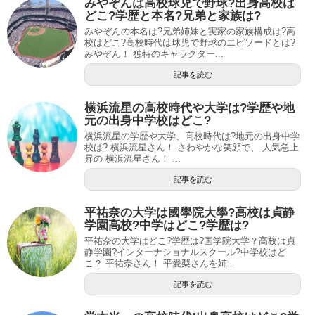
みやぞんは高校球児で野球?出身高校は
どこ?学歴と本名?兄弟と家族は?
みやぞんの本名は?兄弟姉妹と実家の家族構成は?高
校はどこ?高校時代は球児で野球のエピソードとは?
みやぞん！ 独特のキャラクター...
記事を読む
横浜流星の高校時代や大学は?学歴や地
元の出身中学校はどこ?
横浜流星の学歴や大学、高校時代は?地元の出身中学
校は? 横浜流星さん！ さわやかな笑顔で、 人気急上
昇の 横浜流星さん！ ...
記事を読む
平祐奈の大学は國學院大學?高校は貞静
学園高校?中学はどこ?学歴は?
平祐奈の大学はどこ?学歴は?国学院大学？高校は貞
静学園?インターナショナルスクール?中学校はど
こ？ 平祐奈さん！ 平愛梨さんを姉...
記事を読む