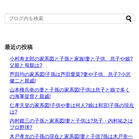
最近の投稿
小村寿太郎の家系図と子孫と家族!妻と子供、息子や娘?
父親と母親は?
芦田均の家系図!子孫は芦田愛菜?妻や子供、息子?小沢
健二と親戚!
山本権兵衛の妻と子孫の家系図!子供は息子と娘で多く
の海軍提督と親戚!
仁孝天皇の家系図!子供や妻は何人?娘は和宮!子孫の現在
は?
内村鑑三の子孫と家系図!妻と子供は?息子・内村祐之は
プロ野球?
木戸孝允の子孫の現在と家系図!妻と子供?孫は木戸幸一