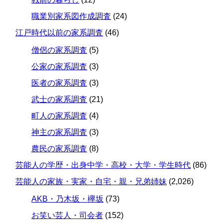
職業別家系図作成調査
(24)
江戸時代以前の家系調査
(46)
僧侶の家系調査
(5)
公家の家系調査
(3)
医者の家系調査
(3)
武士の家系調査
(21)
町人の家系調査
(4)
神主の家系調査
(3)
農民の家系調査
(8)
芸能人の学歴・出身中学・高校・大学・学生時代
(86)
芸能人の家族・実家・自宅・親・兄弟姉妹
(2,026)
AKB・乃木坂・欅坂
(73)
お笑い芸人・司会者
(152)