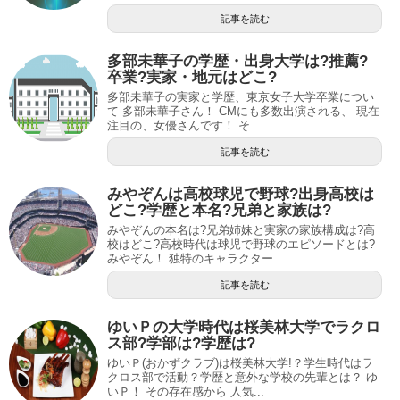
記事を読む
多部未華子の学歴・出身大学は?推薦?
卒業?実家・地元はどこ?
多部未華子の実家と学歴、東京女子大学卒業につい
て 多部未華子さん！ CMにも多数出演される、 現在
注目の、女優さんです！ そ...
記事を読む
みやぞんは高校球児で野球?出身高校は
どこ?学歴と本名?兄弟と家族は?
みやぞんの本名は?兄弟姉妹と実家の家族構成は?高
校はどこ?高校時代は球児で野球のエピソードとは?
みやぞん！ 独特のキャラクター...
記事を読む
ゆいＰの大学時代は桜美林大学でラクロ
ス部?学部は?学歴は?
ゆいＰ(おかずクラブ)は桜美林大学!？学生時代はラ
クロス部で活動？学歴と意外な学校の先輩とは？ ゆ
いＰ！ その存在感から 人気...