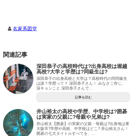
名家系図堂
関連記事
深田恭子の高校時代は?出身高校は堀越
高校?大学と学歴は?同級生は?
深田恭子の出身高校と大学は？高校時代の同同級生
は誰？学歴って？ 深田恭子さん！ みなさご存じ、
深キョンこと 深田恭子さんで...
記事を読む
井山裕太の高校や学歴、中学校は?囲碁
は実家の父親に?母親や兄弟は?
井山裕太【囲碁】の実家の父親・母親は?出身地は東
大阪市?学歴や高校、中学校はどこ? 井山裕太さん！
囲碁の七大タイトルすべてを、...