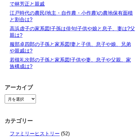
で林芳正と親戚
江戸時代の農民(地主・自作農・小作農)の農地保有面積
と割合は?
高浜虚子の家系図!子孫は俳句!子供や娘と息子、妻は?父
親は?
服部卓四郎の子孫と家系図!妻と子供、息子や娘、兄弟
や親戚は?
若槻礼次郎の子孫と家系図!子供や妻、息子や父親、家
族構成は?
アーカイブ
カテゴリー
ファミリーヒストリー
(52)