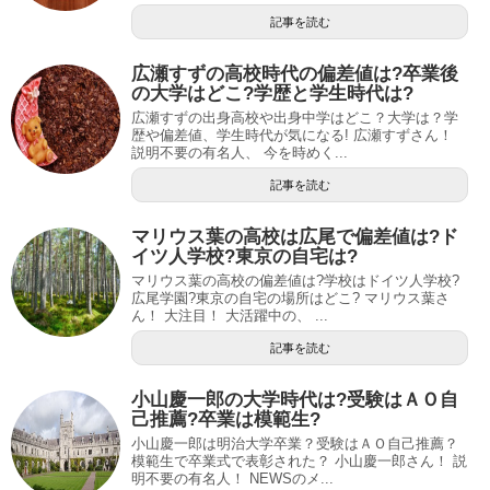
記事を読む
広瀬すずの高校時代の偏差値は?卒業後
の大学はどこ?学歴と学生時代は?
広瀬すずの出身高校や出身中学はどこ？大学は？学
歴や偏差値、学生時代が気になる! 広瀬すずさん！
説明不要の有名人、 今を時めく...
記事を読む
マリウス葉の高校は広尾で偏差値は?ド
イツ人学校?東京の自宅は?
マリウス葉の高校の偏差値は?学校はドイツ人学校?
広尾学園?東京の自宅の場所はどこ? マリウス葉さ
ん！ 大注目！ 大活躍中の、 ...
記事を読む
小山慶一郎の大学時代は?受験はＡＯ自
己推薦?卒業は模範生?
小山慶一郎は明治大学卒業？受験はＡＯ自己推薦？
模範生で卒業式で表彰された？ 小山慶一郎さん！ 説
明不要の有名人！ NEWSのメ...