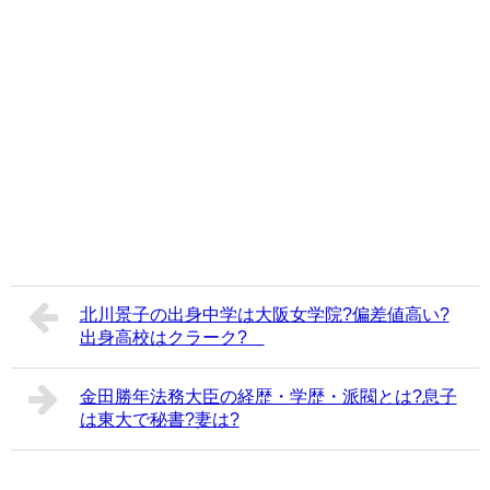
北川景子の出身中学は大阪女学院?偏差値高い?
出身高校はクラーク?
金田勝年法務大臣の経歴・学歴・派閥とは?息子
は東大で秘書?妻は?