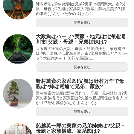
陣内孝則と陣内智則は兄弟?実家は福岡県大川市?父
親・母親は?先祖は家具職人?親戚に陣内貴美子? 陣
内孝則(じんないたかのり)さん！ ...
記事を読む
大政絢はハーフ?実家・地元は北海道滝
川市!父親・母親・兄弟姉妹は?
大政絢の実家の父親・母親・兄弟姉妹と、家族構成
は?地元出身地は北海道滝川市?出身高校はどこ?ハー
フ? 大政絢さん！ 笑顔が最高に...
記事を読む
野村萬斎の家系図!父親は野村万作で母
親は?姉は電通で兄弟、家族?
野村萬斎の父親は野村万作で、母親、兄弟姉妹は?実
家の家族構成と家系図は?先祖や親戚関係は有名人ば
かり!? 野村萬斎(のむらまんさい)さ...
記事を読む
船越英一郎の実家の兄弟姉妹は?父親・
母親と家族構成、家系図は?