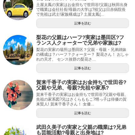
土屋太鳳の実家はお金持ちで世田谷!父親は秋田出身
で職業は会社社長!母親の大学は?祖父は日赤病院長
で先祖は武士!家族構成は? 土屋太鳳(...
記事を読む
梨花の父親はハーフ?実家は墨田区?フ
ランス人クォーターで兄弟や家族は?
梨花の実家の場所は墨田区？父親・母親・兄弟姉妹
の構成は？ハーフ？クォーター？ 梨花さん！ おしゃ
れの天才、 センス抜群の梨花さ...
記事を読む
賀来千香子の実家はお金持ちで世田谷?
父親や兄弟、母親?先祖や家系?
賀来千香子の実家はお金持ちで世田谷?父親や母親、
先祖の家系図?兄はさくらももこ?甥っ子は俳優の賀
来賢人! 賀来千香子さん！ 女優...
記事を読む
武田久美子の実家と父親の職業は?兄弟
も芸能活動?母親と出身地は?