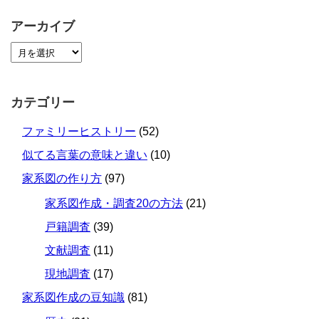
アーカイブ
カテゴリー
ファミリーヒストリー
(52)
似てる言葉の意味と違い
(10)
家系図の作り方
(97)
家系図作成・調査20の方法
(21)
戸籍調査
(39)
文献調査
(11)
現地調査
(17)
家系図作成の豆知識
(81)