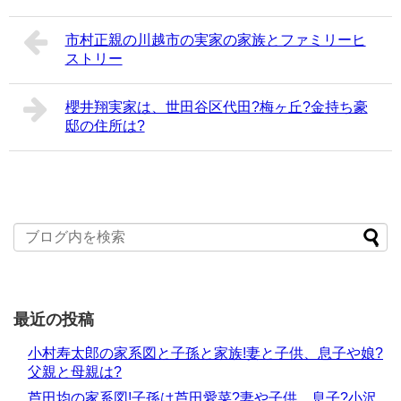
市村正親の川越市の実家の家族とファミリーヒ
ストリー
櫻井翔実家は、世田谷区代田?梅ヶ丘?金持ち豪
邸の住所は?
最近の投稿
小村寿太郎の家系図と子孫と家族!妻と子供、息子や娘?
父親と母親は?
芦田均の家系図!子孫は芦田愛菜?妻や子供、息子?小沢