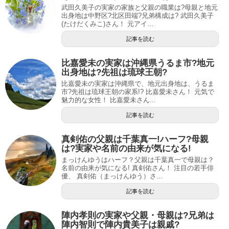
武田久美子の実家の家族と父親の職業は?母親と地元
出身地は中野区?北区田端?兄弟構成は? 武田久美子
(たけだくみこ)さん！ 元アイ...
記事を読む
比嘉愛未の実家は沖縄県うるま市?地元
出身地は?先祖は琉球王朝?
比嘉愛未の実家は沖縄県で、地元出身地は、うるま
市?先祖は琉球王朝の家系!? 比嘉愛未さん！ 元気で
魅力的な女性！ 比嘉愛未さん...
記事を読む
真剣佑の父親は千葉真一!ハーフ?母親
は?実家や名前の由来が気になる!
まっけんゆうはハーフ？父親は千葉真一で母親は？
名前の由来が気になる! 真剣佑さん！ 注目の若手俳
優、 真剣佑（まっけんゆう）さ...
記事を読む
陣内孝則の実家や父親・母親は?兄弟は
陣内智則で陣内貴美子は親戚?