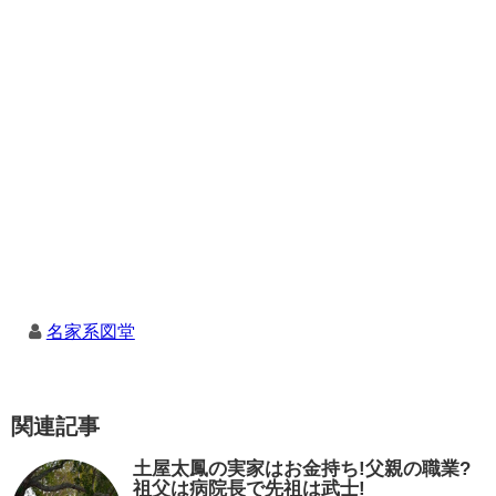
名家系図堂
関連記事
土屋太鳳の実家はお金持ち!父親の職業?
祖父は病院長で先祖は武士!