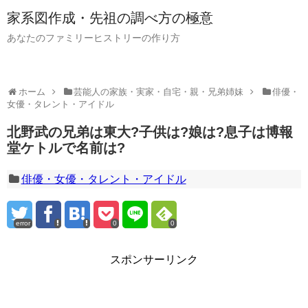
家系図作成・先祖の調べ方の極意
あなたのファミリーヒストリーの作り方
ホーム
芸能人の家族・実家・自宅・親・兄弟姉妹
俳優・
女優・タレント・アイドル
北野武の兄弟は東大?子供は?娘は?息子は博報
堂ケトルで名前は?
俳優・女優・タレント・アイドル
error
0
0
スポンサーリンク