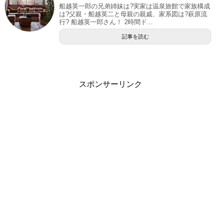
船越英一郎の兄弟姉妹は?実家は温泉旅館で家族構成
は?父親・船越英二と母親の親戚、家系図は?萩原流
行? 船越英一郎さん！ 2時間ド...
記事を読む
スポンサーリンク