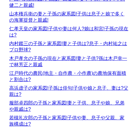
健二と親戚!
山本権兵衛の妻と子孫の家系図!子供は息子と娘で多く
の海軍提督と親戚!
仁孝天皇の家系図!子供や妻は何人?娘は和宮!子孫の現在
は?
内村鑑三の子孫と家系図!妻と子供は?息子・内村祐之は
プロ野球?
木戸孝允の子孫の現在と家系図!妻と子供?孫は木戸幸一
で林芳正と親戚
江戸時代の農民(地主・自作農・小作農)の農地保有面積
と割合は?
高浜虚子の家系図!子孫は俳句!子供や娘と息子、妻は?父
親は?
服部卓四郎の子孫と家系図!妻と子供、息子や娘、兄弟
や親戚は?
若槻礼次郎の子孫と家系図!子供や妻、息子や父親、家
族構成は?