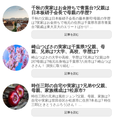
千秋の実家はお金持ちで青葉台?父親は
日本板硝子会長で母親の学歴?
千秋の父親は日本板硝子会長の藤本勝司!母親の学歴
は?実家はお金持ちで地元の住所は千葉県市原市青葉
台?親戚は東大京大のエリートばかり! ...
記事を読む
崎山つばさの実家は千葉県?父親、母
親、兄弟は?大学、高校、学歴は?
崎山つばさの大学や高校、学歴は?兄弟は?父親は作
詞?母親は?地元出身地は千葉県?八街市は? 崎山つば
ささん！ 演技に取り組む ...
記事を読む
時任三郎の自宅や実家は?兄弟や父親、
母親、家族構成は?松原市?
時任三郎の兄弟は風吹ジュン?父親、母親、家族は?
自宅や実家は世田谷区か松原市に住所?本名は? 時任
三郎(ときとうさぶろう)さん！ ...
記事を読む