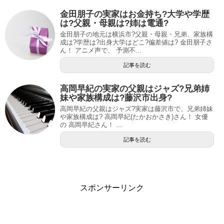
金田朋子の実家はお金持ち?大学や学歴
は?父親・母親は?姉は電通?
金田朋子の地元は横浜市?父親・母親・兄弟、家族構
成は?学歴は?出身大学はどこ?偏差値は? 金田朋子さ
ん！ アニメ声で、 予測不...
記事を読む
高岡早紀の実家の父親はジャズ?兄弟姉
妹や家族構成は?藤沢市出身?
高岡早紀の父親はジャズ?実家は藤沢市で、兄弟姉妹
や家族構成は? 高岡早紀(たかおかさき)さん！ 女優
の 高岡早紀さん！ ...
記事を読む
スポンサーリンク