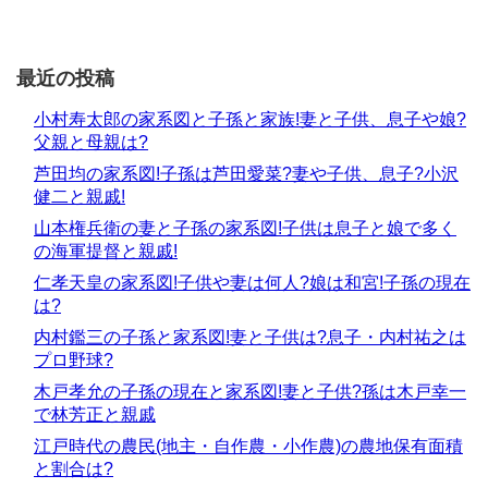
最近の投稿
小村寿太郎の家系図と子孫と家族!妻と子供、息子や娘?
父親と母親は?
芦田均の家系図!子孫は芦田愛菜?妻や子供、息子?小沢
健二と親戚!
山本権兵衛の妻と子孫の家系図!子供は息子と娘で多く
の海軍提督と親戚!
仁孝天皇の家系図!子供や妻は何人?娘は和宮!子孫の現在
は?
内村鑑三の子孫と家系図!妻と子供は?息子・内村祐之は
プロ野球?
木戸孝允の子孫の現在と家系図!妻と子供?孫は木戸幸一
で林芳正と親戚
江戸時代の農民(地主・自作農・小作農)の農地保有面積
と割合は?