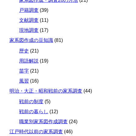
家系図作成・調査20の方法
(21)
戸籍調査
(39)
文献調査
(11)
現地調査
(17)
家系図作成の豆知識
(81)
歴史
(21)
用語解説
(19)
苗字
(21)
風習
(16)
明治・大正・昭和戦前の家系調査
(44)
戦前の制度
(5)
戦前の暮らし
(12)
職業別家系図作成調査
(24)
江戸時代以前の家系調査
(46)