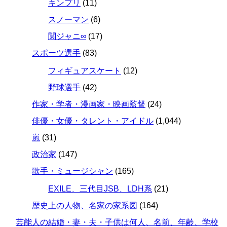
キンプリ
(11)
スノーマン
(6)
関ジャニ∞
(17)
スポーツ選手
(83)
フィギュアスケート
(12)
野球選手
(42)
作家・学者・漫画家・映画監督
(24)
俳優・女優・タレント・アイドル
(1,044)
嵐
(31)
政治家
(147)
歌手・ミュージシャン
(165)
EXILE、三代目JSB、LDH系
(21)
歴史上の人物、名家の家系図
(164)
芸能人の結婚・妻・夫・子供は何人、名前、年齢、学校