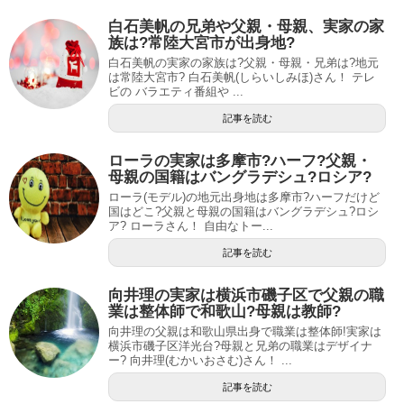
白石美帆の兄弟や父親・母親、実家の家
族は?常陸大宮市が出身地?
白石美帆の実家の家族は?父親・母親・兄弟は?地元
は常陸大宮市? 白石美帆(しらいしみほ)さん！ テレ
ビの バラエティ番組や ...
記事を読む
ローラの実家は多摩市?ハーフ?父親・
母親の国籍はバングラデシュ?ロシア?
ローラ(モデル)の地元出身地は多摩市?ハーフだけど
国はどこ?父親と母親の国籍はバングラデシュ?ロシ
ア? ローラさん！ 自由なトー...
記事を読む
向井理の実家は横浜市磯子区で父親の職
業は整体師で和歌山?母親は教師?
向井理の父親は和歌山県出身で職業は整体師!実家は
横浜市磯子区洋光台?母親と兄弟の職業はデザイナ
ー? 向井理(むかいおさむ)さん！ ...
記事を読む