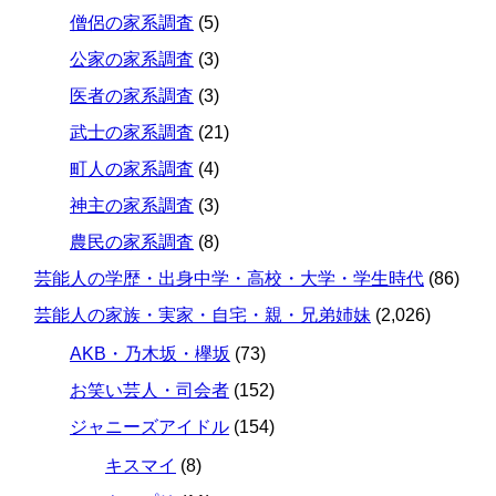
僧侶の家系調査
(5)
公家の家系調査
(3)
医者の家系調査
(3)
武士の家系調査
(21)
町人の家系調査
(4)
神主の家系調査
(3)
農民の家系調査
(8)
芸能人の学歴・出身中学・高校・大学・学生時代
(86)
芸能人の家族・実家・自宅・親・兄弟姉妹
(2,026)
AKB・乃木坂・欅坂
(73)
お笑い芸人・司会者
(152)
ジャニーズアイドル
(154)
キスマイ
(8)