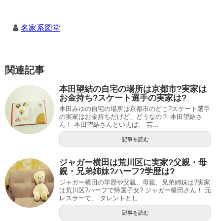
名家系図堂
関連記事
本田望結の自宅の場所は京都市?実家は
お金持ち?スケート選手の実家は?
本田みゆの自宅の場所は京都市のどこ?スケート選手
の実家はお金持ちだけど、どうなの？ 本田望結さ
ん！ 本田望結さんといえば、 芸...
記事を読む
ジャガー横田は荒川区に実家?父親・母
親・兄弟姉妹?ハーフ?学歴は?
ジャガー横田の学歴や父親、母親、兄弟姉妹は?実家
は荒川区?ハーフで帰国子女? ジャガー横田さん！ 元
レスラーで、 タレントとし...
記事を読む