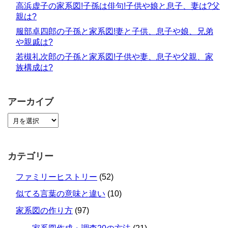
高浜虚子の家系図!子孫は俳句!子供や娘と息子、妻は?父
親は?
服部卓四郎の子孫と家系図!妻と子供、息子や娘、兄弟
や親戚は?
若槻礼次郎の子孫と家系図!子供や妻、息子や父親、家
族構成は?
アーカイブ
カテゴリー
ファミリーヒストリー
(52)
似てる言葉の意味と違い
(10)
家系図の作り方
(97)