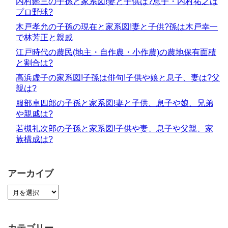
内村鑑三の子孫と家系図!妻と子供は?息子・内村祐之は
プロ野球?
木戸孝允の子孫の現在と家系図!妻と子供?孫は木戸幸一
で林芳正と親戚
江戸時代の農民(地主・自作農・小作農)の農地保有面積
と割合は?
高浜虚子の家系図!子孫は俳句!子供や娘と息子、妻は?父
親は?
服部卓四郎の子孫と家系図!妻と子供、息子や娘、兄弟
や親戚は?
若槻礼次郎の子孫と家系図!子供や妻、息子や父親、家
族構成は?
アーカイブ
カテゴリー