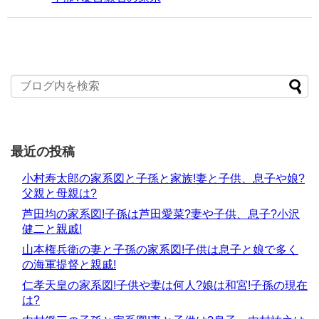
最近の投稿
小村寿太郎の家系図と子孫と家族!妻と子供、息子や娘?
父親と母親は?
芦田均の家系図!子孫は芦田愛菜?妻や子供、息子?小沢
健二と親戚!
山本権兵衛の妻と子孫の家系図!子供は息子と娘で多く
の海軍提督と親戚!
仁孝天皇の家系図!子供や妻は何人?娘は和宮!子孫の現在
は?