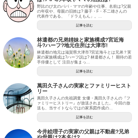
野比のび太のパパ・ママの年齢や仕事、名前は?父親
の年収や、母親の旧姓は? 藤子・F・不二雄さんの
代表作である、 「ドラえもん」。...
記事を読む
林遣都の兄弟姉妹と家族構成?宮近海
斗?ハーフ?地元住所は大津市!
林遣都の地元は滋賀県大津市?宮近海斗とは兄弟？実
家の家族構成は?ハーフ説は? 林遣都さん！ 期待の若
手俳優として 注目が集まっ...
記事を読む
萬田久子さんの実家とファミリーヒスト
リー
萬田久子さんの先祖調査 女優・萬田久子さんの『フ
ァミリーヒストリー』が放送されました。 今回の放
送も、当サイトならではの家系図作成の...
記事を読む
今井絵理子の実家の父親は不動産?兄弟
や母親は?本名は?