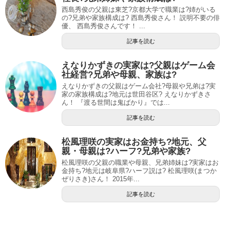
西島秀俊の父親は東芝?京都大学で職業は?姉がいる
の?兄弟や家族構成は? 西島秀俊さん！ 説明不要の俳
優、 西島秀俊さんです！ ...
記事を読む
えなりかずきの実家は?父親はゲーム会
社経営?兄弟や母親、家族は?
えなりかずきの父親はゲーム会社?母親や兄弟は?実
家の家族構成は?地元は世田谷区? えなりかずきさ
ん！ 『渡る世間は鬼ばかり』では...
記事を読む
松風理咲の実家はお金持ち?地元、父
親・母親は?ハーフ?兄弟や家族?
松風理咲の父親の職業や母親、兄弟姉妹は?実家はお
金持ち?地元は岐阜県?ハーフ説は? 松風理咲(まつか
ぜりさき)さん！ 2015年...
記事を読む