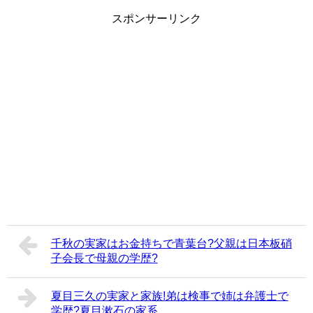
スポンサーリンク
千秋の実家はお金持ちで青葉台?父親は日本板硝
子会長で母親の学歴?
夏目三久の実家と家族!弟は検事で姉は弁護士で
学歴?夏目漱石の家系