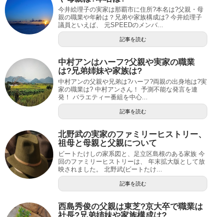
今井絵理子の実家は那覇市に住所?本名は?父親・母
親の職業や年齢は？兄弟や家族構成は? 今井絵理子
議員といえば、 元SPEEDのメンバ...
記事を読む
中村アンはハーフ?父親や実家の職業
は?兄弟姉妹や家族は?
中村アンの父親や兄弟は?ハーフ?両親の出身地は?実
家の職業は? 中村アンさん！ 予測不能な発言を連
発！ バラエティー番組を中心...
記事を読む
北野武の実家のファミリーヒストリー、
祖母と母親と父親について
ビートたけしの家系図と、足立区島根のある家族 今
回のファミリーヒストリーは、 年末拡大版として放
映されました。 北野武(ビートたけ...
記事を読む
西島秀俊の父親は東芝?京大卒で職業は
社長?兄弟姉妹や家族構成は?