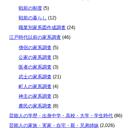
戦前の制度
(5)
戦前の暮らし
(12)
職業別家系図作成調査
(24)
江戸時代以前の家系調査
(46)
僧侶の家系調査
(5)
公家の家系調査
(3)
医者の家系調査
(3)
武士の家系調査
(21)
町人の家系調査
(4)
神主の家系調査
(3)
農民の家系調査
(8)
芸能人の学歴・出身中学・高校・大学・学生時代
(86)
芸能人の家族・実家・自宅・親・兄弟姉妹
(2,026)