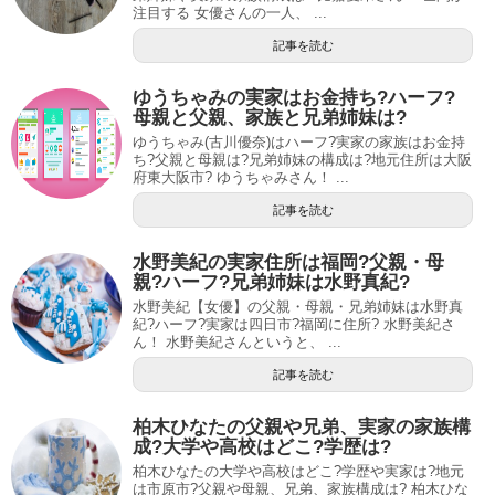
注目する 女優さんの一人、 ...
記事を読む
ゆうちゃみの実家はお金持ち?ハーフ?
母親と父親、家族と兄弟姉妹は?
ゆうちゃみ(古川優奈)はハーフ?実家の家族はお金持
ち?父親と母親は?兄弟姉妹の構成は?地元住所は大阪
府東大阪市? ゆうちゃみさん！ ...
記事を読む
水野美紀の実家住所は福岡?父親・母
親?ハーフ?兄弟姉妹は水野真紀?
水野美紀【女優】の父親・母親・兄弟姉妹は水野真
紀?ハーフ?実家は四日市?福岡に住所? 水野美紀さ
ん！ 水野美紀さんというと、 ...
記事を読む
柏木ひなたの父親や兄弟、実家の家族構
成?大学や高校はどこ?学歴は?
柏木ひなたの大学や高校はどこ?学歴や実家は?地元
は市原市?父親や母親、兄弟、家族構成は? 柏木ひな