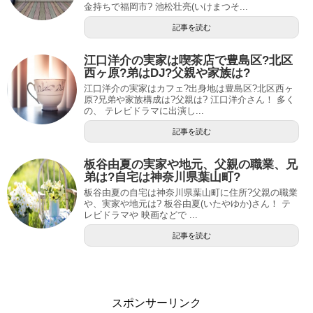
金持ちで福岡市? 池松壮亮(いけまつそ...
記事を読む
江口洋介の実家は喫茶店で豊島区?北区
西ヶ原?弟はDJ?父親や家族は?
江口洋介の実家はカフェ?出身地は豊島区?北区西ヶ
原?兄弟や家族構成は?父親は? 江口洋介さん！ 多く
の、 テレビドラマに出演し...
記事を読む
板谷由夏の実家や地元、父親の職業、兄
弟は?自宅は神奈川県葉山町?
板谷由夏の自宅は神奈川県葉山町に住所?父親の職業
や、実家や地元は? 板谷由夏(いたやゆか)さん！ テ
レビドラマや 映画などで ...
記事を読む
スポンサーリンク