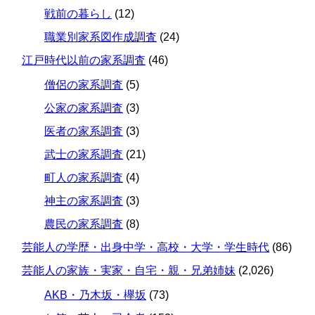
戦前の暮らし
(12)
職業別家系図作成調査
(24)
江戸時代以前の家系調査
(46)
僧侶の家系調査
(5)
公家の家系調査
(3)
医者の家系調査
(3)
武士の家系調査
(21)
町人の家系調査
(4)
神主の家系調査
(3)
農民の家系調査
(8)
芸能人の学歴・出身中学・高校・大学・学生時代
(86)
芸能人の家族・実家・自宅・親・兄弟姉妹
(2,026)
AKB・乃木坂・欅坂
(73)