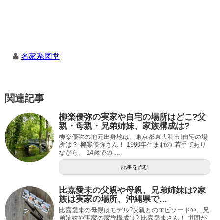
名家系図堂
関連記事
柳楽優弥の実家や自宅の場所はどこ?父
親・母親・兄弟姉妹、家族構成は?
柳楽優弥の地元出身地は、東京都東大和市!自宅の場
所は？ 柳楽優弥さん！ 1990年生まれの 若手であり
ながら、 14歳での ...
記事を読む
比嘉愛未の父親や母親、兄弟姉妹は?家
族は実家の場所、沖縄県で…
比嘉愛未の母親はモデル?父親とのエピソードや、兄
弟姉妹や実家の家族構成は? 比嘉愛未さん！ 世間が