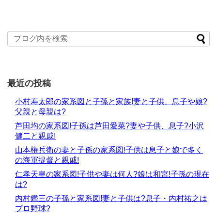
最近の投稿
小村寿太郎の家系図と子孫と家族!妻と子供、息子や娘?
父親と母親は?
芦田均の家系図!子孫は芦田愛菜?妻や子供、息子?小沢
健二と親戚!
山本権兵衛の妻と子孫の家系図!子供は息子と娘で多く
の海軍提督と親戚!
仁孝天皇の家系図!子供や妻は何人?娘は和宮!子孫の現在
は?
内村鑑三の子孫と家系図!妻と子供は?息子・内村祐之は
プロ野球?