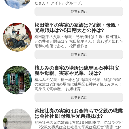
たさん！ アイドルグループ、 ...
記事を読む
松田龍平の実家の家族は?父親・母親・
兄弟姉妹は?松田翔太との仲は?
松田龍平の父親・母親・兄弟姉妹は？弟・松田翔太
との共演と関係は？ 松田龍平さん！ 言わずと知れた
昭和の名優である、 松田優作さ...
記事を読む
檀ふみの自宅の場所は練馬区石神井!父
親や母親、実家や兄弟、甥は?
檀ふみの父親・檀一雄とは?母親や兄弟、甥は?実家
の家族は?自宅の場所は練馬区石神井? 檀ふみさん！
高身長で高学歴、 お嬢様育...
記事を読む
池松壮亮の実家はお金持ちで父親の職業
は会社社長!母親や兄弟姉妹は?
池松壮亮の兄弟姉妹は?姉は劇団四季で、弟はラグビ
ー?父親の職業は会社社長で母親は店経営?実家はお