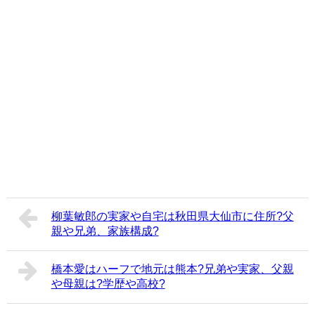
柳葉敏郎の実家や自宅は秋田県大仙市に住所?父
親や兄弟、家族構成?
橋本愛はハーフで地元は熊本?兄弟や実家、父親
や母親は?学歴や高校?