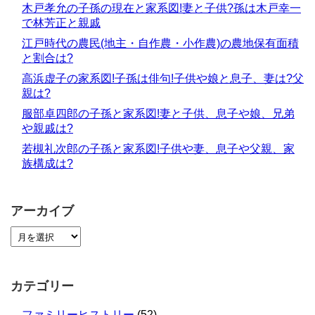
木戸孝允の子孫の現在と家系図!妻と子供?孫は木戸幸一
で林芳正と親戚
江戸時代の農民(地主・自作農・小作農)の農地保有面積
と割合は?
高浜虚子の家系図!子孫は俳句!子供や娘と息子、妻は?父
親は?
服部卓四郎の子孫と家系図!妻と子供、息子や娘、兄弟
や親戚は?
若槻礼次郎の子孫と家系図!子供や妻、息子や父親、家
族構成は?
アーカイブ
カテゴリー
ファミリーヒストリー
(52)