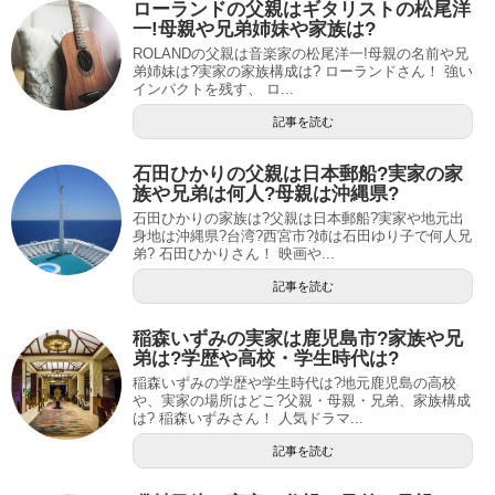
ローランドの父親はギタリストの松尾洋
一!母親や兄弟姉妹や家族は?
ROLANDの父親は音楽家の松尾洋一!母親の名前や兄
弟姉妹は?実家の家族構成は? ローランドさん！ 強い
インパクトを残す、 ロ...
記事を読む
石田ひかりの父親は日本郵船?実家の家
族や兄弟は何人?母親は沖縄県?
石田ひかりの家族は?父親は日本郵船?実家や地元出
身地は沖縄県?台湾?西宮市?姉は石田ゆり子で何人兄
弟? 石田ひかりさん！ 映画や...
記事を読む
稲森いずみの実家は鹿児島市?家族や兄
弟は?学歴や高校・学生時代は?
稲森いずみの学歴や学生時代は?地元鹿児島の高校
や、実家の場所はどこ?父親・母親・兄弟、家族構成
は? 稲森いずみさん！ 人気ドラマ...
記事を読む