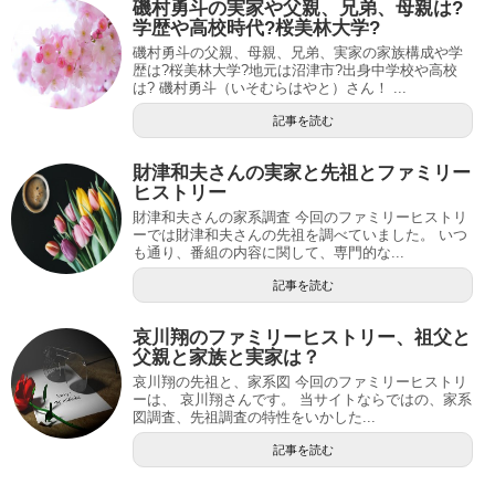
磯村勇斗の実家や父親、兄弟、母親は?
学歴や高校時代?桜美林大学?
磯村勇斗の父親、母親、兄弟、実家の家族構成や学
歴は?桜美林大学?地元は沼津市?出身中学校や高校
は? 磯村勇斗（いそむらはやと）さん！ ...
記事を読む
財津和夫さんの実家と先祖とファミリー
ヒストリー
財津和夫さんの家系調査 今回のファミリーヒストリ
ーでは財津和夫さんの先祖を調べていました。 いつ
も通り、番組の内容に関して、専門的な...
記事を読む
哀川翔のファミリーヒストリー、祖父と
父親と家族と実家は？
哀川翔の先祖と、家系図 今回のファミリーヒストリ
ーは、 哀川翔さんです。 当サイトならではの、家系
図調査、先祖調査の特性をいかした...
記事を読む