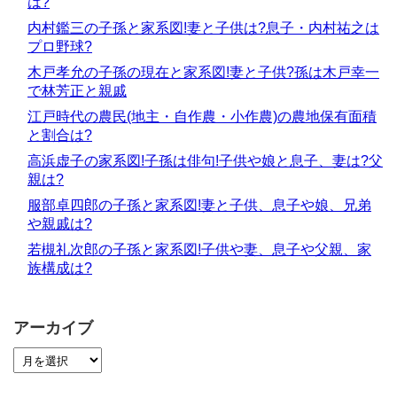
は?
内村鑑三の子孫と家系図!妻と子供は?息子・内村祐之は
プロ野球?
木戸孝允の子孫の現在と家系図!妻と子供?孫は木戸幸一
で林芳正と親戚
江戸時代の農民(地主・自作農・小作農)の農地保有面積
と割合は?
高浜虚子の家系図!子孫は俳句!子供や娘と息子、妻は?父
親は?
服部卓四郎の子孫と家系図!妻と子供、息子や娘、兄弟
や親戚は?
若槻礼次郎の子孫と家系図!子供や妻、息子や父親、家
族構成は?
アーカイブ