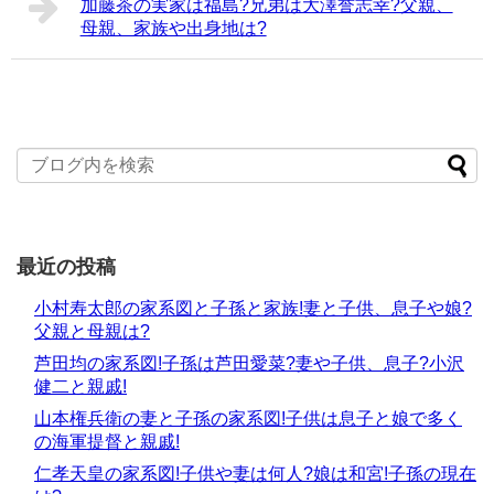
加藤茶の実家は福島?兄弟は大澤誉志幸?父親、
母親、家族や出身地は?
最近の投稿
小村寿太郎の家系図と子孫と家族!妻と子供、息子や娘?
父親と母親は?
芦田均の家系図!子孫は芦田愛菜?妻や子供、息子?小沢
健二と親戚!
山本権兵衛の妻と子孫の家系図!子供は息子と娘で多く
の海軍提督と親戚!
仁孝天皇の家系図!子供や妻は何人?娘は和宮!子孫の現在