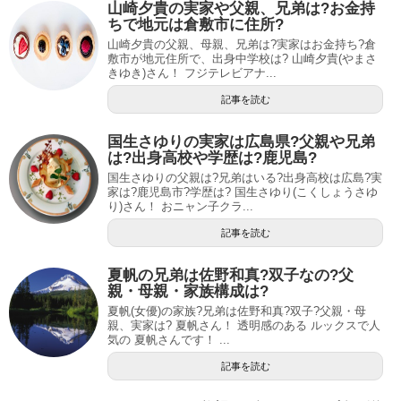
山崎夕貴の実家や父親、兄弟は?お金持
ちで地元は倉敷市に住所?
山崎夕貴の父親、母親、兄弟は?実家はお金持ち?倉
敷市が地元住所で、出身中学校は? 山崎夕貴(やまさ
きゆき)さん！ フジテレビアナ...
記事を読む
国生さゆりの実家は広島県?父親や兄弟
は?出身高校や学歴は?鹿児島?
国生さゆりの父親は?兄弟はいる?出身高校は広島?実
家は?鹿児島市?学歴は? 国生さゆり(こくしょうさゆ
り)さん！ おニャン子クラ...
記事を読む
夏帆の兄弟は佐野和真?双子なの?父
親・母親・家族構成は?
夏帆(女優)の家族?兄弟は佐野和真?双子?父親・母
親、実家は? 夏帆さん！ 透明感のある ルックスで人
気の 夏帆さんです！ ...
記事を読む