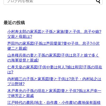
最近の投稿
小村寿太郎の家系図と子孫と家族!妻と子供、息子や娘?
父親と母親は?
芦田均の家系図!子孫は芦田愛菜?妻や子供、息子?小沢
健二と親戚!
山本権兵衛の妻と子孫の家系図!子供は息子と娘で多く
の海軍提督と親戚!
仁孝天皇の家系図!子供や妻は何人?娘は和宮!子孫の現在
は?
内村鑑三の子孫と家系図!妻と子供は?息子・内村祐之は
プロ野球?
木戸孝允の子孫の現在と家系図!妻と子供?孫は木戸幸一
で林芳正と親戚
江戸時代の農民(地主・自作農・小作農)の農地保有面積