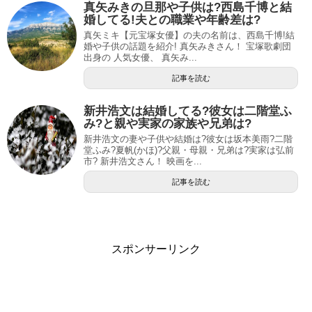
真矢みきの旦那や子供は?西島千博と結
婚してる!夫との職業や年齢差は?
真矢ミキ【元宝塚女優】の夫の名前は、西島千博!結
婚や子供の話題を紹介! 真矢みきさん！ 宝塚歌劇団
出身の 人気女優、 真矢み...
記事を読む
新井浩文は結婚してる?彼女は二階堂ふ
み?と親や実家の家族や兄弟は?
新井浩文の妻や子供や結婚は?彼女は坂本美雨?二階
堂ふみ?夏帆(かほ)?父親・母親・兄弟は?実家は弘前
市? 新井浩文さん！ 映画を...
記事を読む
スポンサーリンク