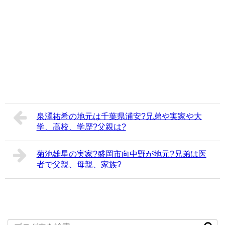
泉澤祐希の地元は千葉県浦安?兄弟や実家や大
学、高校、学歴?父親は?
菊池雄星の実家?盛岡市向中野が地元?兄弟は医
者で父親、母親、家族?