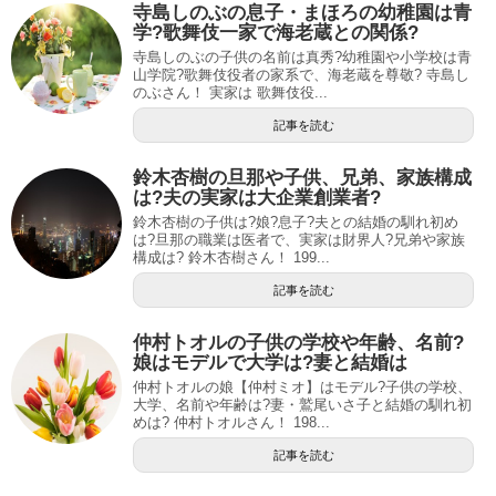
寺島しのぶの息子・まほろの幼稚園は青
学?歌舞伎一家で海老蔵との関係?
寺島しのぶの子供の名前は真秀?幼稚園や小学校は青
山学院?歌舞伎役者の家系で、海老蔵を尊敬? 寺島し
のぶさん！ 実家は 歌舞伎役...
記事を読む
鈴木杏樹の旦那や子供、兄弟、家族構成
は?夫の実家は大企業創業者?
鈴木杏樹の子供は?娘?息子?夫との結婚の馴れ初め
は?旦那の職業は医者で、実家は財界人?兄弟や家族
構成は? 鈴木杏樹さん！ 199...
記事を読む
仲村トオルの子供の学校や年齢、名前?
娘はモデルで大学は?妻と結婚は
仲村トオルの娘【仲村ミオ】はモデル?子供の学校、
大学、名前や年齢は?妻・鷲尾いさ子と結婚の馴れ初
めは? 仲村トオルさん！ 198...
記事を読む