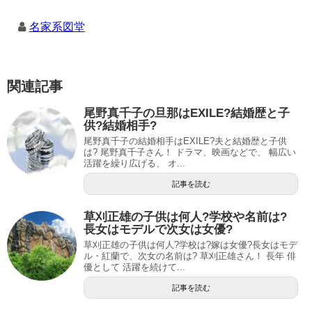
名家系図堂
関連記事
尾野真千子の旦那はEXILE?結婚歴と子
供?結婚相手?
尾野真千子の結婚相手はEXILE?夫と結婚歴と子供
は? 尾野真千子さん！ ドラマ、映画などで、 幅広い
活躍を繰り広げる、 オ...
記事を読む
草刈正雄の子供は何人?学校や名前は?
長女はモデルで次女は女優?
草刈正雄の子供は何人?学校は?嫁は女優?長女はモデ
ル・紅蘭で、次女の名前は? 草刈正雄さん！ 長年 俳
優として 活躍を続けて...
記事を読む