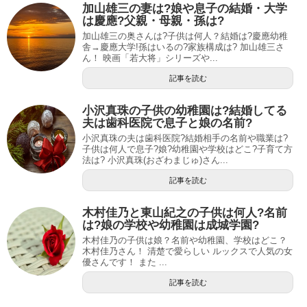
加山雄三の妻は?娘や息子の結婚・大学
は慶應?父親・母親・孫は?
加山雄三の奥さんは?子供は何人？結婚は?慶應幼稚
舎→慶應大学!孫はいるの?家族構成は? 加山雄三さ
ん！ 映画「若大将」シリーズや...
記事を読む
小沢真珠の子供の幼稚園は?結婚してる
夫は歯科医院で息子と娘の名前?
小沢真珠の夫は歯科医院?結婚相手の名前や職業は?
子供は何人で息子?娘?幼稚園や学校はどこ?子育て方
法は? 小沢真珠(おざわまじゅ)さん...
記事を読む
木村佳乃と東山紀之の子供は何人?名前
は?娘の学校や幼稚園は成城学園?
木村佳乃の子供は娘？名前や幼稚園、学校はどこ？
木村佳乃さん！ 清楚で愛らしい ルックスで人気の女
優さんです！ また ...
記事を読む