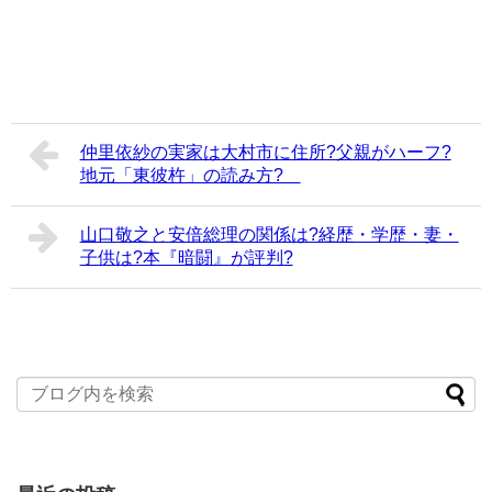
仲里依紗の実家は大村市に住所?父親がハーフ?
地元「東彼杵」の読み方?
山口敬之と安倍総理の関係は?経歴・学歴・妻・
子供は?本『暗闘』が評判?