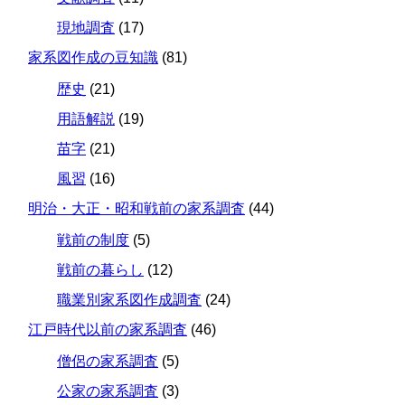
現地調査
(17)
家系図作成の豆知識
(81)
歴史
(21)
用語解説
(19)
苗字
(21)
風習
(16)
明治・大正・昭和戦前の家系調査
(44)
戦前の制度
(5)
戦前の暮らし
(12)
職業別家系図作成調査
(24)
江戸時代以前の家系調査
(46)
僧侶の家系調査
(5)
公家の家系調査
(3)