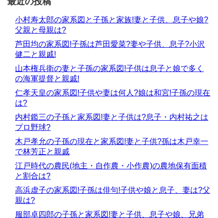
最近の投稿
小村寿太郎の家系図と子孫と家族!妻と子供、息子や娘?
父親と母親は?
芦田均の家系図!子孫は芦田愛菜?妻や子供、息子?小沢
健二と親戚!
山本権兵衛の妻と子孫の家系図!子供は息子と娘で多く
の海軍提督と親戚!
仁孝天皇の家系図!子供や妻は何人?娘は和宮!子孫の現在
は?
内村鑑三の子孫と家系図!妻と子供は?息子・内村祐之は
プロ野球?
木戸孝允の子孫の現在と家系図!妻と子供?孫は木戸幸一
で林芳正と親戚
江戸時代の農民(地主・自作農・小作農)の農地保有面積
と割合は?
高浜虚子の家系図!子孫は俳句!子供や娘と息子、妻は?父
親は?
服部卓四郎の子孫と家系図!妻と子供、息子や娘、兄弟