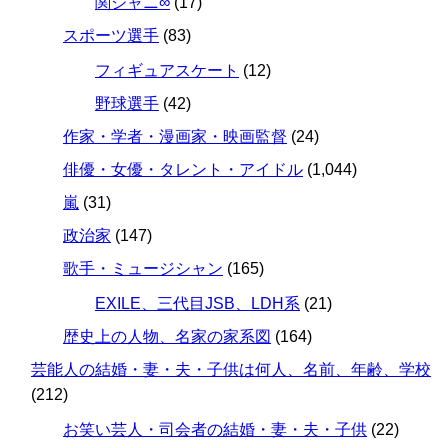
関ジャニ∞
(17)
スポーツ選手
(83)
フィギュアスケート
(12)
野球選手
(42)
作家・学者・漫画家・映画監督
(24)
俳優・女優・タレント・アイドル
(1,044)
嵐
(31)
政治家
(147)
歌手・ミュージシャン
(165)
EXILE、三代目JSB、LDH系
(21)
歴史上の人物、名家の家系図
(164)
芸能人の結婚・妻・夫・子供は何人、名前、年齢、学校
(212)
お笑い芸人・司会者の結婚・妻・夫・子供
(22)