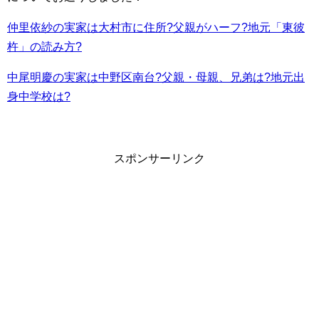
仲里依紗の実家は大村市に住所?父親がハーフ?地元「東彼
杵」の読み方?
中尾明慶の実家は中野区南台?父親・母親、兄弟は?地元出
身中学校は?
スポンサーリンク