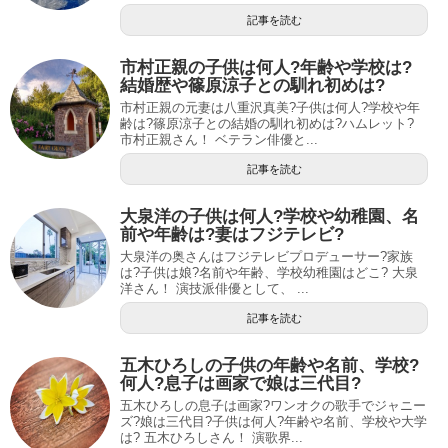
記事を読む
市村正親の子供は何人?年齢や学校は?
結婚歴や篠原涼子との馴れ初めは?
市村正親の元妻は八重沢真美?子供は何人?学校や年
齢は?篠原涼子との結婚の馴れ初めは?ハムレット?
市村正親さん！ ベテラン俳優と...
記事を読む
大泉洋の子供は何人?学校や幼稚園、名
前や年齢は?妻はフジテレビ?
大泉洋の奥さんはフジテレビプロデューサー?家族
は?子供は娘?名前や年齢、学校幼稚園はどこ? 大泉
洋さん！ 演技派俳優として、 ...
記事を読む
五木ひろしの子供の年齢や名前、学校?
何人?息子は画家で娘は三代目?
五木ひろしの息子は画家?ワンオクの歌手でジャニー
ズ?娘は三代目?子供は何人?年齢や名前、学校や大学
は? 五木ひろしさん！ 演歌界...