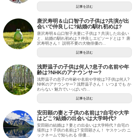
記事を読む
唐沢寿明＆山口智子の子供は?共演が出
会いで仲良しに?結婚の馴れ初めは?
唐沢寿明＆山口智子夫妻に子供は？共演した出会い
と、結婚の馴れ初めは？仲良しエピソードとは？ 唐
沢寿明さん！ 説明不要の大物俳優の...
記事を読む
浅野温子の子供は何人?息子の名前や年
齢は?NHKのアナウンサー?
浅野温子の息子の年齢や名前や学校は?子供は何人?
NHKのアナウンサー? 浅野温子さん！ いつまでも か
わらない 魅力でいっぱいの...
記事を読む
安田顕の妻と子供の名前は?自宅や大学
はどこ?結婚の出会いは大学時代?
安田顕の結婚は？妻との出会いは大学時代？自宅の
場所は？子供の名前は? 安田顕さん！ ヤスケンの ニ
ックネームで知られる 俳優...