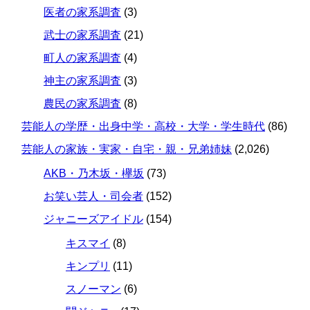
医者の家系調査
(3)
武士の家系調査
(21)
町人の家系調査
(4)
神主の家系調査
(3)
農民の家系調査
(8)
芸能人の学歴・出身中学・高校・大学・学生時代
(86)
芸能人の家族・実家・自宅・親・兄弟姉妹
(2,026)
AKB・乃木坂・欅坂
(73)
お笑い芸人・司会者
(152)
ジャニーズアイドル
(154)
キスマイ
(8)
キンプリ
(11)
スノーマン
(6)