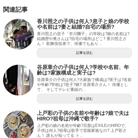
関連記事
香川照之の子供は何人?息子と娘の学校
や名前は?妻と結婚?自宅の場所?
香川照之の息子「市川團子」の学校は?娘の名前は?
結婚歴や奥さんは?自宅の場所はどこ? 香川照之さ
ん！ 歌舞伎役者で、俳優でもあり...
記事を読む
谷原章介の子供は何人?学校や名前、年
齢は?家族構成と実子は?
谷原章介の子供は何人?大家族で構成は?実子は?名前
や年齢?学校は?息子?娘? 谷原章介さん！ 俳優とし
て、 そしてテレビ番組の...
記事を読む
上戸彩の子供の名前や年齢は?娘で夫は
HIRO?祖母は沖縄で歌手?
上戸彩の娘の名前や年齢?旦那はEXILEのHIROで、
子供は何人?祖母は歌手で芸能家族なの? 上戸彩さ
ん！ 誰もが知ってる ト...