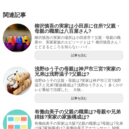
関連記事
柳沢慎吾の実家は小田原に住所?父親・
母親の職業は八百屋さん?
柳沢慎吾の実家の場所は小田原市？父親・母親の職
業や、実家家族のエピソードとは？ 柳沢慎吾さん！
とどまるところを知らない ハイ...
記事を読む
浅野ゆう子の母親は神戸市三宮?実家の
兄弟は浅野温子?父親は?
浅野ゆう子の父親・母親は?実家は神戸市三宮?浅野
温子と兄弟?家族構成は? 浅野ゆう子さん！ 多くのテ
レビ番組で活躍した、 大物...
記事を読む
有働由美子の父親の職業は?母親や兄弟
姉妹?実家の家族構成は?
有働由美子の実家は大阪?父親の職業は?母親は?兄弟
は妹?家族構成は? 有働由美子アナウンサー！ NHK