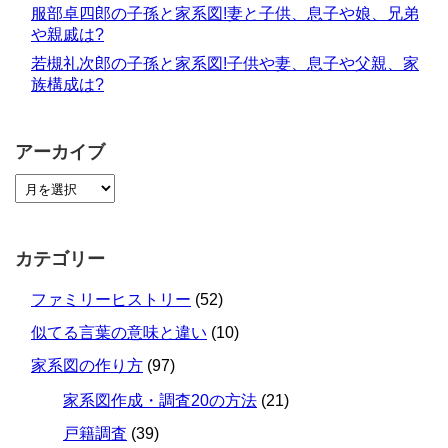
服部卓四郎の子孫と家系図!妻と子供、息子や娘、兄弟
や親戚は?
若槻礼次郎の子孫と家系図!子供や妻、息子や父親、家
族構成は?
アーカイブ
カテゴリー
ファミリーヒストリー
(52)
似てる言葉の意味と違い
(10)
家系図の作り方
(97)
家系図作成・調査20の方法
(21)
戸籍調査
(39)