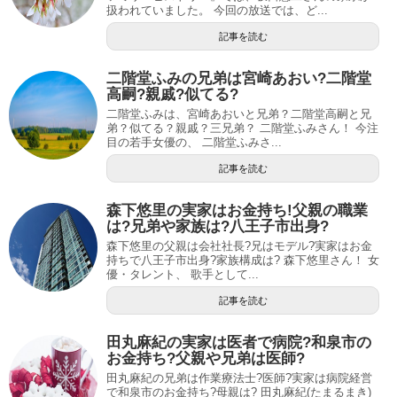
扱われていました。 今回の放送では、ど...
記事を読む
二階堂ふみの兄弟は宮崎あおい?二階堂
高嗣?親戚?似てる?
二階堂ふみは、宮崎あおいと兄弟？二階堂高嗣と兄
弟？似てる？親戚？三兄弟？ 二階堂ふみさん！ 今注
目の若手女優の、 二階堂ふみさ...
記事を読む
森下悠里の実家はお金持ち!父親の職業
は?兄弟や家族は?八王子市出身?
森下悠里の父親は会社社長?兄はモデル?実家はお金
持ちで八王子市出身?家族構成は? 森下悠里さん！ 女
優・タレント、 歌手として...
記事を読む
田丸麻紀の実家は医者で病院?和泉市の
お金持ち?父親や兄弟は医師?
田丸麻紀の兄弟は作業療法士?医師?実家は病院経営
で和泉市のお金持ち?母親は? 田丸麻紀(たまるまき)