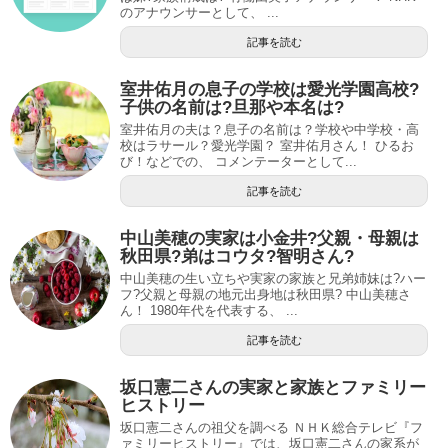
のアナウンサーとして、 ...
記事を読む
室井佑月の息子の学校は愛光学園高校?
子供の名前は?旦那や本名は?
室井佑月の夫は？息子の名前は？学校や中学校・高
校はラサール？愛光学園？ 室井佑月さん！ ひるお
び！などでの、 コメンテーターとして...
記事を読む
中山美穂の実家は小金井?父親・母親は
秋田県?弟はコウタ?智明さん?
中山美穂の生い立ちや実家の家族と兄弟姉妹は?ハー
フ?父親と母親の地元出身地は秋田県? 中山美穂さ
ん！ 1980年代を代表する、 ...
記事を読む
坂口憲二さんの実家と家族とファミリー
ヒストリー
坂口憲二さんの祖父を調べる ＮＨＫ総合テレビ『フ
ァミリーヒストリー』では、坂口憲二さんの家系が