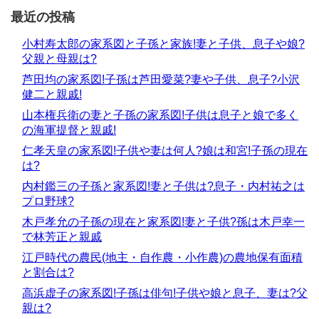
最近の投稿
小村寿太郎の家系図と子孫と家族!妻と子供、息子や娘?
父親と母親は?
芦田均の家系図!子孫は芦田愛菜?妻や子供、息子?小沢
健二と親戚!
山本権兵衛の妻と子孫の家系図!子供は息子と娘で多く
の海軍提督と親戚!
仁孝天皇の家系図!子供や妻は何人?娘は和宮!子孫の現在
は?
内村鑑三の子孫と家系図!妻と子供は?息子・内村祐之は
プロ野球?
木戸孝允の子孫の現在と家系図!妻と子供?孫は木戸幸一
で林芳正と親戚
江戸時代の農民(地主・自作農・小作農)の農地保有面積
と割合は?
高浜虚子の家系図!子孫は俳句!子供や娘と息子、妻は?父
親は?