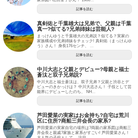
記事を読む
真剣佑と千葉雄大は兄弟で、父親は千葉
真一?似てる?兄弟姉妹は芸能人?
まっけんゆうと千葉雄大の兄弟説？似てる？実家の
家族構成や兄弟姉妹をチェック! 真剣佑（まっけんゆ
う）さん！ 身長176センチ、 ...
記事を読む
中川大志と父親とデビュー?母親と福士
蒼汰と双子兄弟説?
中川大志と福士蒼汰は、双子兄弟？父親と渋谷とデ
ビューのきかっけは？ 中川大志さん！ 子役として芸
能界にデビューしたのち、 NH...
記事を読む
芦田愛菜の実家はお金持ち?自宅は荒川
区に住所?商船三井会長の家系?
芦田愛菜の実家自宅の場所は?両親の家系図は商船三
井会長と親戚?家族と家系がすごい! 芦田愛菜さん！
大人気の子役として、 注目...