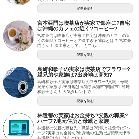
記事を読む
宮本亜門は喫茶店が実家で銀座に?自宅
は沖縄のカフェの近く?コーヒー?
宮本亜門は喫茶店が実家？自宅は沖縄のカフェの近
くの豪邸？コーヒーとの深すぎる関係とは？ 宮本亜
門さん！ 演出家として、 とても...
記事を読む
島崎和歌子の実家は喫茶店でフラワー?
親兄弟や家族は?出身地は高知?
島崎和歌子の実家は喫茶店のフラワー?父親・母親、
兄弟や家族は?出身地は高知県高知市?南国市? 島崎
和歌子さん！ 人気タレントで、...
記事を読む
林遣都の実家はお金持ち?父親の職業?
ハーフ?地元住所と母親と家族
林遣都の父親の勤務先・職業は?母親と祖父母は?ハ
ーフ?実家はお金持ち?出身地の住所は滋賀県大津市!
林遣都(はやしけんと)さん！ ...