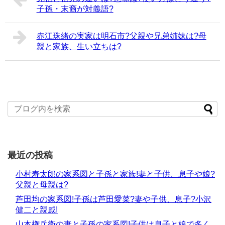
子孫・末裔が対義語?
赤江珠緒の実家は明石市?父親や兄弟姉妹は?母
親と家族、生い立ちは?
最近の投稿
小村寿太郎の家系図と子孫と家族!妻と子供、息子や娘?
父親と母親は?
芦田均の家系図!子孫は芦田愛菜?妻や子供、息子?小沢
健二と親戚!
山本権兵衛の妻と子孫の家系図!子供は息子と娘で多く