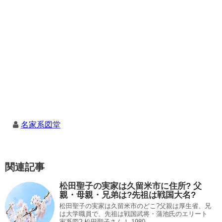
名家系図堂
関連記事
松田聖子の実家は久留米市に住所? 父
親・母親・兄弟は?先祖は戦国大名?
松田聖子の実家は久留米市のどこ?父親は厚生省、兄
は大学職員で、先祖は戦国武将・蒲池氏のエリート
家系図? 松田聖子さん！ 1980...