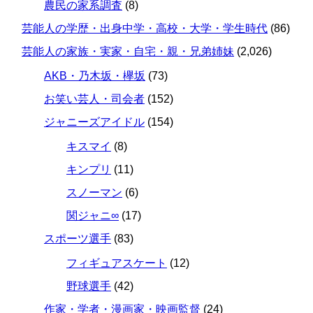
農民の家系調査
(8)
芸能人の学歴・出身中学・高校・大学・学生時代
(86)
芸能人の家族・実家・自宅・親・兄弟姉妹
(2,026)
AKB・乃木坂・欅坂
(73)
お笑い芸人・司会者
(152)
ジャニーズアイドル
(154)
キスマイ
(8)
キンプリ
(11)
スノーマン
(6)
関ジャニ∞
(17)
スポーツ選手
(83)
フィギュアスケート
(12)
野球選手
(42)
作家・学者・漫画家・映画監督
(24)