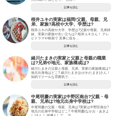
記事を読む
桜井ユキの実家は福岡!父親、母親、兄
弟、家族?高校や大学、学歴は?
桜井ユキの高校や大学、学歴は?父親や母親、兄弟姉
妹、実家の家族や生い立ちは? 桜井ユキさん！ テレ
ビドラマや映画で 見事に役を...
記事を読む
緒川たまきの実家と父親と母親の職業
は?兄弟や地元、家族構成は?
緒川たまきの父親と母親、兄弟、実家の家族構成は?
地元出身地はどこ? 緒川たまき(おがわたまき)さん！
知的でクールな雰囲気で、 ...
記事を読む
中尾明慶の実家は中野区南台?父親・母
親、兄弟は?地元出身中学校は?
中尾明慶の父親・母親、兄弟は?実家は中野区南台?
地元の出身中学校はどこ? 中尾明慶(なかお・あきよ
し)さん！ 俳優として、 注...