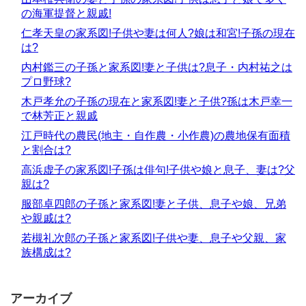
の海軍提督と親戚!
仁孝天皇の家系図!子供や妻は何人?娘は和宮!子孫の現在
は?
内村鑑三の子孫と家系図!妻と子供は?息子・内村祐之は
プロ野球?
木戸孝允の子孫の現在と家系図!妻と子供?孫は木戸幸一
で林芳正と親戚
江戸時代の農民(地主・自作農・小作農)の農地保有面積
と割合は?
高浜虚子の家系図!子孫は俳句!子供や娘と息子、妻は?父
親は?
服部卓四郎の子孫と家系図!妻と子供、息子や娘、兄弟
や親戚は?
若槻礼次郎の子孫と家系図!子供や妻、息子や父親、家
族構成は?
アーカイブ