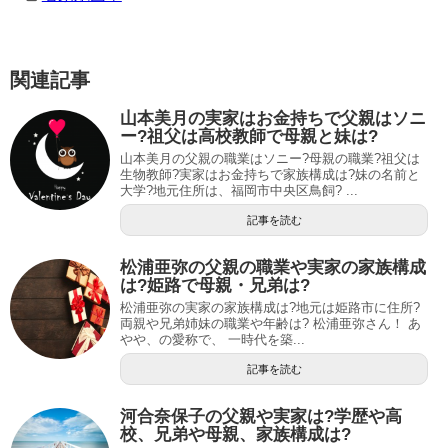
関連記事
山本美月の実家はお金持ちで父親はソニ
ー?祖父は高校教師で母親と妹は?
山本美月の父親の職業はソニー?母親の職業?祖父は
生物教師?実家はお金持ちで家族構成は?妹の名前と
大学?地元住所は、福岡市中央区鳥飼? ...
記事を読む
松浦亜弥の父親の職業や実家の家族構成
は?姫路で母親・兄弟は?
松浦亜弥の実家の家族構成は?地元は姫路市に住所?
両親や兄弟姉妹の職業や年齢は? 松浦亜弥さん！ あ
やや、の愛称で、 一時代を築...
記事を読む
河合奈保子の父親や実家は?学歴や高
校、兄弟や母親、家族構成は?