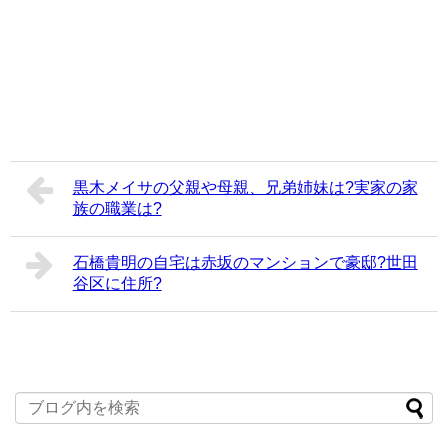
黒木メイサの父親や母親、兄弟姉妹は?実家の家
族の職業は?
石橋貴明の自宅は赤坂のマンションで豪邸?世田
谷区に住所?