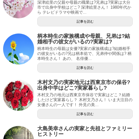
深津絵里の父親や母親の職業は?兄弟は?実家は大分
市で出身中学校はどこ? 深津絵里さん！ 1980年代か
ら テレビドラマや映画で...
記事を読む
柄本時生の家族構成や母親、兄弟は?結
婚相手の彼女がいるの?実家は?
柄本時生の母親は女優?実家の家族構成は?結婚相手
の彼女がいるの?兄は柄本佑で、兄弟仲や関係は? 柄
本時生さん！ あの、 名俳優...
記事を読む
木村文乃の実家地元は西東京市の保谷?
出身中学はどこ?実家暮らし?
木村文乃の地元は西東京市保谷で実家はどこ？結婚
したけど実家暮らし？ 木村文乃さん！ いま大注目の
女優さんの一人です！ 外見の美...
記事を読む
大島美幸さんの実家と先祖とファミリー
ヒストリー