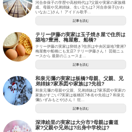
河合奈保子の学歴や高校時代は?父親や実家の家族構
成、母親や兄弟姉妹、生い立ちは? 河合奈保子(かわ
いなおこ)さん！ アイドル歌手...
記事を読む
テリー伊藤の実家は玉子焼き屋で住所は
築地?豊洲、梅屋敷、船橋?
テリー伊藤の実家は卵焼き?住所は中央区築地?豊洲?
梅屋敷や船橋にも支店? テリー伊藤さん！ 芸能ニュ
ースから 最新のニュースま...
記事を読む
和泉元彌の実家は板橋?母親、父親、兄
弟姉妹?家系図や家族は?先祖?
和泉元彌の母親や父親、兄弟姉妹は?家系図や実家の
家族がすごい!?実家は板橋区?本名や先祖は? 和泉元
彌(いずみもとや)さん！ 狂...
記事を読む
深津絵里の実家は大分市?母親は書道
家?父親や兄弟は?出身中学校は?