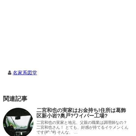
名家系図堂
関連記事
二宮和也の実家はお金持ち!住所は葛飾
区新小岩?奥戸?ワイパー工場?
二宮和也の実家と地元、父親の職業は調理師なの？
二宮和也さん！ とても、好感が持てるイケメンくん
です(#^.^#) そんな、 ...