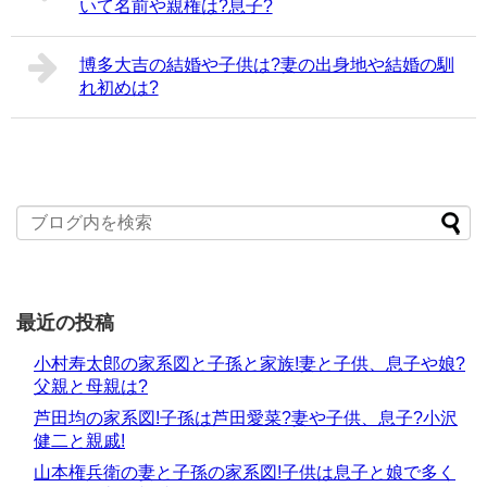
いて名前や親権は?息子?
博多大吉の結婚や子供は?妻の出身地や結婚の馴
れ初めは?
最近の投稿
小村寿太郎の家系図と子孫と家族!妻と子供、息子や娘?
父親と母親は?
芦田均の家系図!子孫は芦田愛菜?妻や子供、息子?小沢
健二と親戚!
山本権兵衛の妻と子孫の家系図!子供は息子と娘で多く