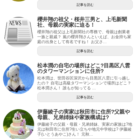
記事を読む
櫻井翔の祖父・桜井三男と、上毛新聞
社、母親の実家に迫る！
櫻井翔の祖父は上毛新聞社の専務で、母親は創業者
一族と親戚？ 嵐の櫻井翔さんといえば、お金持ち家
庭の出身として有名ですね！ お父さ...
記事を読む
松本潤の自宅の場所はどこ?目黒区八雲
のタワーマンションに住所?
松本潤は、世田谷区深沢から目黒区八雲に引っ越し
たの？ 自宅は高級タワーマンションで場所はどこ？
松本潤さん！ 誰もが知ってる ...
記事を読む
伊藤綾子の実家は秋田市に住所?父親や
母親、兄弟姉妹や家族構成は?
伊藤綾子の父親・母親・兄弟姉妹、実家の家族は?地
元は秋田市に住所?生い立ちや地元中学校は? 伊藤綾
子(いとうあやこ)さん！ 元秋...