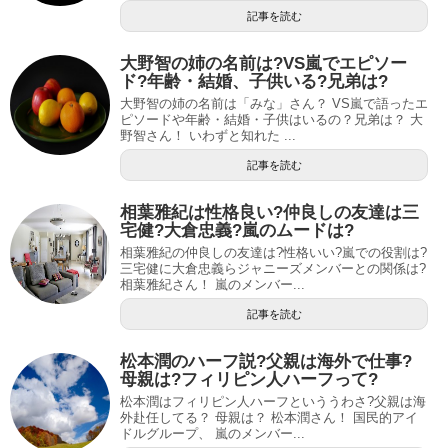
記事を読む
大野智の姉の名前は?VS嵐でエピソー
ド?年齢・結婚、子供いる?兄弟は?
大野智の姉の名前は「みな」さん？ VS嵐で語ったエ
ピソードや年齢・結婚・子供はいるの？兄弟は？ 大
野智さん！ いわずと知れた ...
記事を読む
相葉雅紀は性格良い?仲良しの友達は三
宅健?大倉忠義?嵐のムードは?
相葉雅紀の仲良しの友達は?性格いい?嵐での役割は?
三宅健に大倉忠義らジャニーズメンバーとの関係は?
相葉雅紀さん！ 嵐のメンバー...
記事を読む
松本潤のハーフ説?父親は海外で仕事?
母親は?フィリピン人ハーフって?
松本潤はフィリピン人ハーフといううわさ?父親は海
外赴任してる？ 母親は？ 松本潤さん！ 国民的アイ
ドルグループ、 嵐のメンバー...