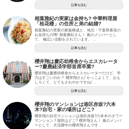
記事を読む
相葉雅紀の実家は金持ち? 中華料理屋
「桂花楼」の住所と弟の結婚?
相葉雅紀の実家の家族構成と、地元・千葉県幕張の
お金持ちの噂! 相葉雅紀さん！ 嵐のメンバーとし
て、 幅広い活動をされています。 ...
記事を読む
櫻井翔は慶応幼稚舎からエスカレータ
ー?慶應経済学部首席卒業?
櫻井翔は慶應幼稚舎からエスカレーターだけど、学
力はすごいのか？ 櫻井翔さん! かっこよくて、おも
しろくて、とてもさわやかですね! ...
記事を読む
櫻井翔のマンションは港区赤坂?六本
木?自宅・家の場所はどこ?
櫻井翔の自宅マンションは港区赤坂?六本木のタワー
マンション？場所はどこ? 櫻井翔さん！ 嵐のメンバ
ーとして、大活躍中の櫻井翔さんです...