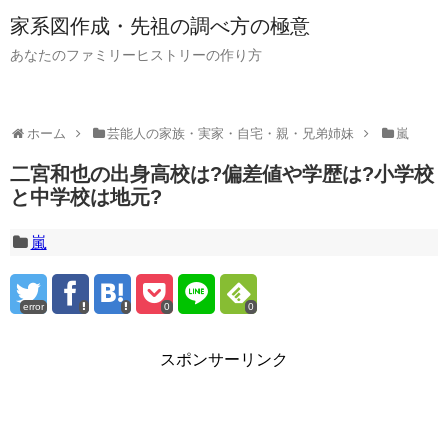
家系図作成・先祖の調べ方の極意
あなたのファミリーヒストリーの作り方
ホーム
芸能人の家族・実家・自宅・親・兄弟姉妹
嵐
二宮和也の出身高校は?偏差値や学歴は?小学校
と中学校は地元?
嵐
error
0
0
スポンサーリンク