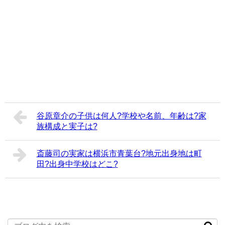
谷原章介の子供は何人?学校や名前、年齢は?家
族構成と実子は?
斎藤司の実家は横浜市青葉台?地元出身地は町
田?出身中学校はどこ?