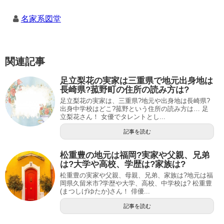
名家系図堂
関連記事
足立梨花の実家は三重県で地元出身地は
長崎県?菰野町の住所の読み方は?
足立梨花の実家は、三重県?地元や出身地は長崎県?
出身中学校はどこ?菰野という住所の読み方は… 足
立梨花さん！ 女優でタレントとし...
記事を読む
松重豊の地元は福岡?実家や父親、兄弟
は?大学や高校、学歴は?家族は?
松重豊の実家や父親、母親、兄弟、家族は?地元は福
岡県久留米市?学歴や大学、高校、中学校は? 松重豊
(まつしげゆたか)さん！ 俳優...
記事を読む