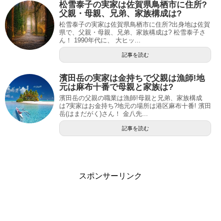
松雪泰子の実家は佐賀県鳥栖市に住所?
父親・母親、兄弟、家族構成は?
松雪泰子の実家は佐賀県鳥栖市に住所?出身地は佐賀
県で、父親・母親、兄弟、家族構成は? 松雪泰子さ
ん！ 1990年代に、 大ヒッ...
記事を読む
濱田岳の実家は金持ちで父親は漁師!地
元は麻布十番で母親と家族は?
濱田岳の父親の職業は漁師!母親と兄弟、家族構成
は?実家はお金持ち?地元の場所は港区麻布十番! 濱田
岳(はまだがく)さん！ 金八先...
記事を読む
スポンサーリンク