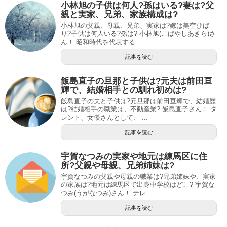
小林旭の子供は何人?孫はいる?妻は?父
親と実家、兄弟、家族構成は?
小林旭の父親、母親、兄弟、実家は?嫁は美空ひば
り?子供は何人いる?孫は? 小林旭(こばやしあきら)さ
ん！ 昭和時代を代表する ...
記事を読む
飯島直子の旦那と子供は?元夫は前田亘
輝で、結婚相手との馴れ初めは?
飯島直子の夫と子供は?元旦那は前田亘輝で、結婚歴
は?結婚相手の職業は、不動産業? 飯島直子さん！ タ
レント、女優さんとして、 ...
記事を読む
宇賀なつみの実家や地元は練馬区に住
所?父親や母親、兄弟姉妹は?
宇賀なつみの父親や母親の職業は?兄弟姉妹や、実家
の家族は?地元は練馬区で出身中学校はどこ? 宇賀な
つみ(うがなつみ)さん！ テレ...
記事を読む