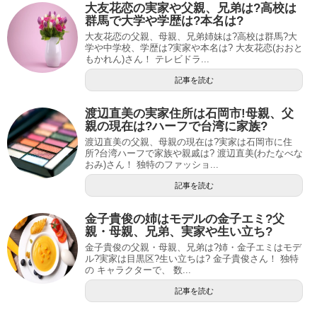
大友花恋の実家や父親、兄弟は?高校は
群馬で大学や学歴は?本名は?
大友花恋の父親、母親、兄弟姉妹は?高校は群馬?大
学や中学校、学歴は?実家や本名は? 大友花恋(おおと
もかれん)さん！ テレビドラ...
記事を読む
渡辺直美の実家住所は石岡市!母親、父
親の現在は?ハーフで台湾に家族?
渡辺直美の父親、母親の現在は?実家は石岡市に住
所?台湾ハーフで家族や親戚は? 渡辺直美(わたなべな
おみ)さん！ 独特のファッショ...
記事を読む
金子貴俊の姉はモデルの金子エミ?父
親・母親、兄弟、実家や生い立ち?
金子貴俊の父親・母親、兄弟は?姉・金子エミはモデ
ル?実家は目黒区?生い立ちは? 金子貴俊さん！ 独特
の キャラクターで、 数...
記事を読む