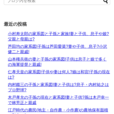
最近の投稿
小村寿太郎の家系図と子孫と家族!妻と子供、息子や娘?
父親と母親は?
芦田均の家系図!子孫は芦田愛菜?妻や子供、息子?小沢
健二と親戚!
山本権兵衛の妻と子孫の家系図!子供は息子と娘で多く
の海軍提督と親戚!
仁孝天皇の家系図!子供や妻は何人?娘は和宮!子孫の現在
は?
内村鑑三の子孫と家系図!妻と子供は?息子・内村祐之は
プロ野球?
木戸孝允の子孫の現在と家系図!妻と子供?孫は木戸幸一
で林芳正と親戚
江戸時代の農民(地主・自作農・小作農)の農地保有面積