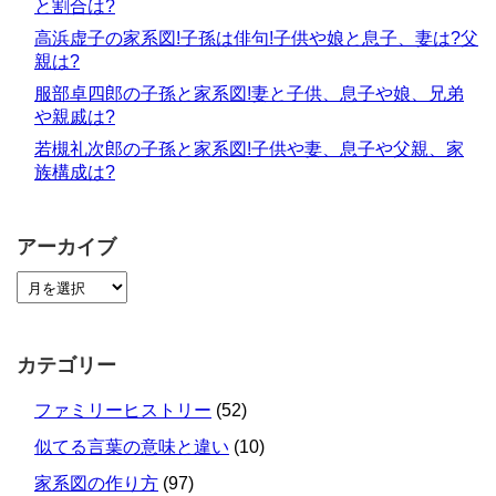
と割合は?
高浜虚子の家系図!子孫は俳句!子供や娘と息子、妻は?父
親は?
服部卓四郎の子孫と家系図!妻と子供、息子や娘、兄弟
や親戚は?
若槻礼次郎の子孫と家系図!子供や妻、息子や父親、家
族構成は?
アーカイブ
カテゴリー
ファミリーヒストリー
(52)
似てる言葉の意味と違い
(10)
家系図の作り方
(97)