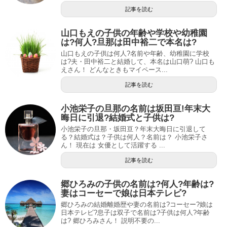
記事を読む
山口もえの子供の年齢や学校や幼稚園
は?何人?旦那は田中裕二で本名は?
山口もえの子供は何人?名前や年齢、幼稚園に学校
は?夫・田中裕二と結婚して、本名は山口萌? 山口も
えさん！ どんなときもマイペース...
記事を読む
小池栄子の旦那の名前は坂田亘!年末大
晦日に引退?結婚式と子供は?
小池栄子の旦那・坂田亘？年末大晦日に引退して
る？結婚式は？子供は何人？名前は？ 小池栄子さ
ん！ 現在は 女優として活躍する ...
記事を読む
郷ひろみの子供の名前は?何人?年齢は?
妻はコーセーで娘は日本テレビ?
郷ひろみの結婚離婚歴や妻の名前は?コーセー?娘は
日本テレビ?息子は双子で名前は?子供は何人?年齢
は? 郷ひろみさん！ 説明不要の...