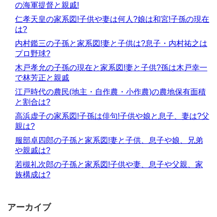
の海軍提督と親戚!
仁孝天皇の家系図!子供や妻は何人?娘は和宮!子孫の現在
は?
内村鑑三の子孫と家系図!妻と子供は?息子・内村祐之は
プロ野球?
木戸孝允の子孫の現在と家系図!妻と子供?孫は木戸幸一
で林芳正と親戚
江戸時代の農民(地主・自作農・小作農)の農地保有面積
と割合は?
高浜虚子の家系図!子孫は俳句!子供や娘と息子、妻は?父
親は?
服部卓四郎の子孫と家系図!妻と子供、息子や娘、兄弟
や親戚は?
若槻礼次郎の子孫と家系図!子供や妻、息子や父親、家
族構成は?
アーカイブ