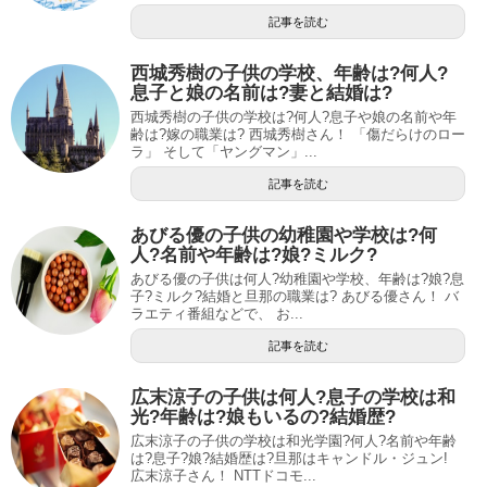
記事を読む
西城秀樹の子供の学校、年齢は?何人?
息子と娘の名前は?妻と結婚は?
西城秀樹の子供の学校は?何人?息子や娘の名前や年
齢は?嫁の職業は? 西城秀樹さん！ 「傷だらけのロー
ラ」 そして「ヤングマン」...
記事を読む
あびる優の子供の幼稚園や学校は?何
人?名前や年齢は?娘?ミルク?
あびる優の子供は何人?幼稚園や学校、年齢は?娘?息
子?ミルク?結婚と旦那の職業は? あびる優さん！ バ
ラエティ番組などで、 お...
記事を読む
広末涼子の子供は何人?息子の学校は和
光?年齢は?娘もいるの?結婚歴?
広末涼子の子供の学校は和光学園?何人?名前や年齢
は?息子?娘?結婚歴は?旦那はキャンドル・ジュン!
広末涼子さん！ NTTドコモ...