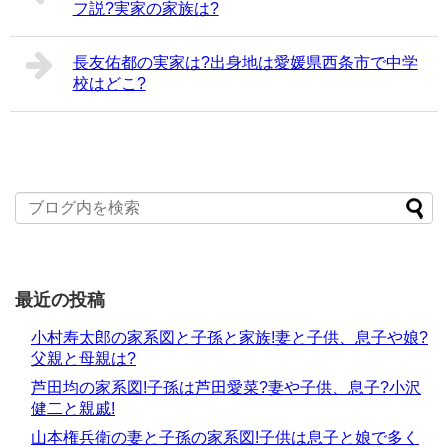
フ説?実家の家族は?
長友佑都の実家は?出身地は愛媛県西条市で中学
校はどこ?
最近の投稿
小村寿太郎の家系図と子孫と家族!妻と子供、息子や娘?
父親と母親は?
芦田均の家系図!子孫は芦田愛菜?妻や子供、息子?小沢
健二と親戚!
山本権兵衛の妻と子孫の家系図!子供は息子と娘で多く