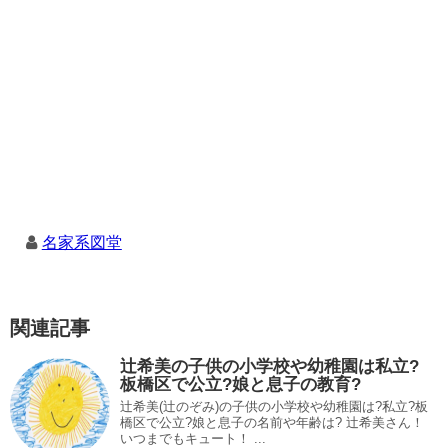
名家系図堂
関連記事
辻希美の子供の小学校や幼稚園は私立?
板橋区で公立?娘と息子の教育?
辻希美(辻のぞみ)の子供の小学校や幼稚園は?私立?板
橋区で公立?娘と息子の名前や年齢は? 辻希美さん！
いつまでもキュート！ ...