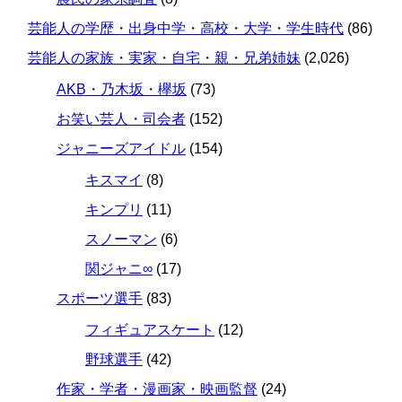
芸能人の学歴・出身中学・高校・大学・学生時代
(86)
芸能人の家族・実家・自宅・親・兄弟姉妹
(2,026)
AKB・乃木坂・欅坂
(73)
お笑い芸人・司会者
(152)
ジャニーズアイドル
(154)
キスマイ
(8)
キンプリ
(11)
スノーマン
(6)
関ジャニ∞
(17)
スポーツ選手
(83)
フィギュアスケート
(12)
野球選手
(42)
作家・学者・漫画家・映画監督
(24)