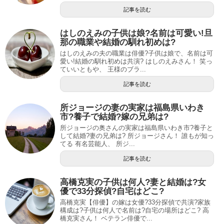
記事を読む
はしのえみの子供は娘?名前は可愛い!旦
那の職業や結婚の馴れ初めは?
はしのえみの夫の職業は俳優?子供は娘で、名前は可
愛い!結婚の馴れ初めは共演? はしのえみさん！ 笑っ
ていいともや、 王様のブラ...
記事を読む
所ジョージの妻の実家は福島県いわき
市?養子で結婚?嫁の兄弟は?
所ジョージの奥さんの実家は福島県いわき市?養子と
して結婚?妻の兄弟は? 所ジョージさん！ 誰もが知っ
てる 有名芸能人、 所ジ...
記事を読む
高橋克実の子供は何人?妻と結婚は?女
優で33分探偵?自宅はどこ?
高橋克実【俳優】の嫁は女優?33分探偵で共演?家族
構成は?子供は何人で名前は?自宅の場所はどこ? 高
橋克実さん！ ベテラン俳優で...