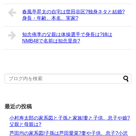
春風亭昇太の自宅は世田谷区?独身ネタと結婚?
身長・年齢、本名、実家?
知念侑李の父親は体操選手で身長は?姉は
NMB48で名前は知念里奈?
最近の投稿
小村寿太郎の家系図と子孫と家族!妻と子供、息子や娘?
父親と母親は?
芦田均の家系図!子孫は芦田愛菜?妻や子供、息子?小沢