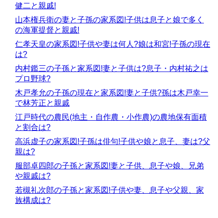
健二と親戚!
山本権兵衛の妻と子孫の家系図!子供は息子と娘で多く
の海軍提督と親戚!
仁孝天皇の家系図!子供や妻は何人?娘は和宮!子孫の現在
は?
内村鑑三の子孫と家系図!妻と子供は?息子・内村祐之は
プロ野球?
木戸孝允の子孫の現在と家系図!妻と子供?孫は木戸幸一
で林芳正と親戚
江戸時代の農民(地主・自作農・小作農)の農地保有面積
と割合は?
高浜虚子の家系図!子孫は俳句!子供や娘と息子、妻は?父
親は?
服部卓四郎の子孫と家系図!妻と子供、息子や娘、兄弟
や親戚は?
若槻礼次郎の子孫と家系図!子供や妻、息子や父親、家
族構成は?