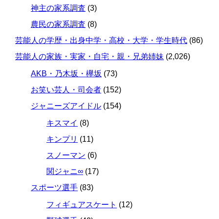
神主の家系調査
(3)
農民の家系調査
(8)
芸能人の学歴・出身中学・高校・大学・学生時代
(86)
芸能人の家族・実家・自宅・親・兄弟姉妹
(2,026)
AKB・乃木坂・欅坂
(73)
お笑い芸人・司会者
(152)
ジャニーズアイドル
(154)
キスマイ
(8)
キンプリ
(11)
スノーマン
(6)
関ジャニ∞
(17)
スポーツ選手
(83)
フィギュアスケート
(12)