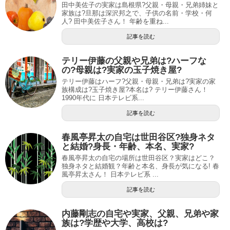
田中美佐子の実家は島根県?父親・母親・兄弟姉妹と
家族は?旦那は深沢邦之で、子供の名前・学校・何
人? 田中美佐子さん！ 年齢を重ね...
記事を読む
テリー伊藤の父親や兄弟は?ハーフな
の?母親は?実家の玉子焼き屋?
テリー伊藤はハーフ?父親・母親・兄弟は?実家の家
族構成は?玉子焼き屋?本名は? テリー伊藤さん！
1990年代に 日本テレビ系...
記事を読む
春風亭昇太の自宅は世田谷区?独身ネタ
と結婚?身長・年齢、本名、実家?
春風亭昇太の自宅の場所は世田谷区？実家はどこ？
独身ネタと結婚観？年齢と本名、身長が気になる! 春
風亭昇太さん！ 日本テレビ系 ...
記事を読む
内藤剛志の自宅や実家、父親、兄弟や家
族は?学歴や大学、高校は?