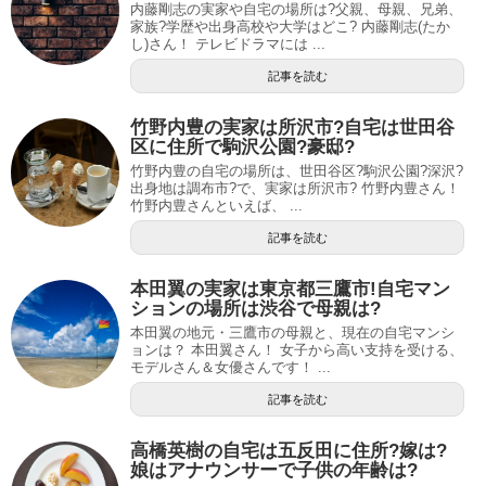
内藤剛志の実家や自宅の場所は?父親、母親、兄弟、
家族?学歴や出身高校や大学はどこ? 内藤剛志(たか
し)さん！ テレビドラマには ...
記事を読む
竹野内豊の実家は所沢市?自宅は世田谷
区に住所で駒沢公園?豪邸?
竹野内豊の自宅の場所は、世田谷区?駒沢公園?深沢?
出身地は調布市?で、実家は所沢市? 竹野内豊さん！
竹野内豊さんといえば、 ...
記事を読む
本田翼の実家は東京都三鷹市!自宅マン
ションの場所は渋谷で母親は?
本田翼の地元・三鷹市の母親と、現在の自宅マンシ
ョンは？ 本田翼さん！ 女子から高い支持を受ける、
モデルさん＆女優さんです！ ...
記事を読む
高橋英樹の自宅は五反田に住所?嫁は?
娘はアナウンサーで子供の年齢は?