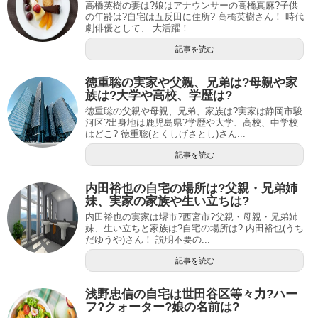
高橋英樹の妻は?娘はアナウンサーの高橋真麻?子供
の年齢は?自宅は五反田に住所? 高橋英樹さん！ 時代
劇俳優として、 大活躍！ ...
記事を読む
徳重聡の実家や父親、兄弟は?母親や家
族は?大学や高校、学歴は?
徳重聡の父親や母親、兄弟、家族は?実家は静岡市駿
河区?出身地は鹿児島県?学歴や大学、高校、中学校
はどこ? 徳重聡(とくしげさとし)さん...
記事を読む
内田裕也の自宅の場所は?父親・兄弟姉
妹、実家の家族や生い立ちは?
内田裕也の実家は堺市?西宮市?父親・母親・兄弟姉
妹、生い立ちと家族は?自宅の場所は? 内田裕也(うち
だゆうや)さん！ 説明不要の...
記事を読む
浅野忠信の自宅は世田谷区等々力?ハー
フ?クォーター?娘の名前は?