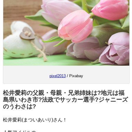
pixel2013
/ Pixabay
松井愛莉の父親・母親・兄弟姉妹は?地元は福
島県いわき市?法政でサッカー選手?ジャニーズ
のうわさは?
松井愛莉(まついあいり)さん！