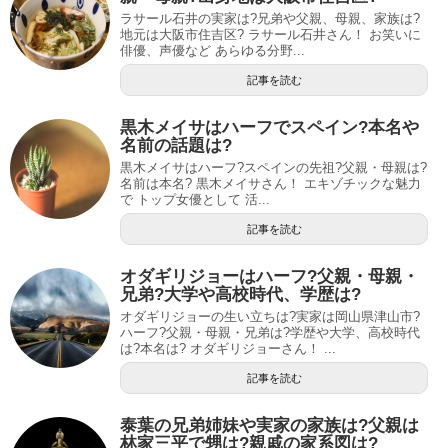
ラサール石井の実家は?兄弟や父親、母親、家族は?
地元は大阪市住吉区? ラサール石井さん！ お笑いに
俳優、声優など あらゆる分野...
記事を読む
黒木メイサはハーフでスペイン?本名や
名前の話題は?
黒木メイサはハーフ?スペインの先祖?父親・母親は?
名前は本名? 黒木メイサさん！ エキゾチックな魅力
で トップ女優として 活...
記事を読む
オダギリジョーはハーフ?父親・母親・
兄弟?大学や高校時代、学歴は?
オダギリジョーの生い立ちは?実家は岡山県津山市?
ハーフ?父親・母親・兄弟は?学歴や大学、高校時代
は?本名は? オダギリジョーさん！ ...
記事を読む
泰葉の兄弟姉妹や実家の家族は?父親は
林家三平で甥は?親戚の家系図は?