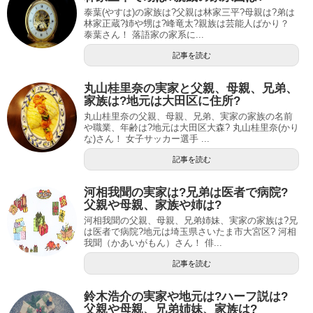
泰葉(やすは)の家族は?父親は林家三平?母親は?弟は
林家正蔵?姉や甥は?峰竜太?親族は芸能人ばかり？
泰葉さん！ 落語家の家系に...
記事を読む
丸山桂里奈の実家と父親、母親、兄弟、
家族は?地元は大田区に住所?
丸山桂里奈の父親、母親、兄弟、実家の家族の名前
や職業、年齢は?地元は大田区大森? 丸山桂里奈(かり
な)さん！ 女子サッカー選手 ...
記事を読む
河相我聞の実家は?兄弟は医者で病院?
父親や母親、家族や姉は?
河相我聞の父親、母親、兄弟姉妹、実家の家族は?兄
は医者で病院?地元は埼玉県さいたま市大宮区? 河相
我聞（かあいがもん）さん！ 俳...
記事を読む
鈴木浩介の実家や地元は?ハーフ説は?
父親や母親、兄弟姉妹、家族は?