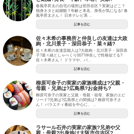
春風亭昇太の自宅の場所は世田谷区？実家はどこ？
独身ネタと結婚観？年齢と本名、身長が気になる! 春
風亭昇太さん！ 日本テレビ系 ...
記事を読む
佐々木希の事務所と仲良しの友達は大政
絢・北川景子・深田恭子・菜々緒?
佐々木希の友達芸能人は?大政絢・北川景子・深田恭
子?菜々緒としゃべくり007?仲良しで性格似てる?
佐々木希さん！ ドラマや、バ...
記事を読む
柳原可奈子の実家の家族構成は?父親・
母親・兄弟は?広島県?お金持ち?
柳原可奈子の実家と父親・母親・祖母、家族のエピ
ソード?兄弟は?広島県との関係は? 柳原可奈子さ
ん！ バラエティ番組を中心に、 ...
記事を読む
ラサール石井の実家の家族?兄弟や父
親・母親?出身地は大阪市住吉区?