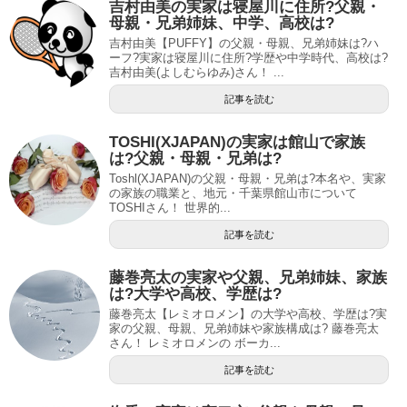
吉村由美の実家は寝屋川に住所?父親・
母親・兄弟姉妹、中学、高校は?
吉村由美【PUFFY】の父親・母親、兄弟姉妹は?ハ
ーフ?実家は寝屋川に住所?学歴や中学時代、高校は?
吉村由美(よしむらゆみ)さん！ ...
記事を読む
TOSHI(XJAPAN)の実家は館山で家族
は?父親・母親・兄弟は?
Toshl(XJAPAN)の父親・母親・兄弟は?本名や、実家
の家族の職業と、地元・千葉県館山市について
TOSHIさん！ 世界的...
記事を読む
藤巻亮太の実家や父親、兄弟姉妹、家族
は?大学や高校、学歴は?
藤巻亮太【レミオロメン】の大学や高校、学歴は?実
家の父親、母親、兄弟姉妹や家族構成は? 藤巻亮太
さん！ レミオロメンの ボーカ...
記事を読む