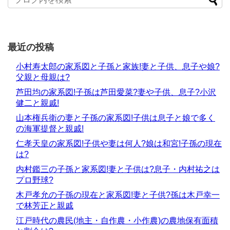
最近の投稿
小村寿太郎の家系図と子孫と家族!妻と子供、息子や娘?
父親と母親は?
芦田均の家系図!子孫は芦田愛菜?妻や子供、息子?小沢
健二と親戚!
山本権兵衛の妻と子孫の家系図!子供は息子と娘で多く
の海軍提督と親戚!
仁孝天皇の家系図!子供や妻は何人?娘は和宮!子孫の現在
は?
内村鑑三の子孫と家系図!妻と子供は?息子・内村祐之は
プロ野球?
木戸孝允の子孫の現在と家系図!妻と子供?孫は木戸幸一
で林芳正と親戚
江戸時代の農民(地主・自作農・小作農)の農地保有面積