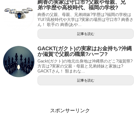
絢香の実家は守口市?父親や母親、兄
弟?学歴や高校時代、福岡の学校?
絢香の父親、母親、兄弟姉妹?学歴は?福岡の学校は
YUI?高校時代や大学は?実家の場所は守口市? 絢香さ
ん！ 歌手の 絢香(あや...
記事を読む
GACKT(ガクト)の実家はお金持ち?沖縄
か滋賀で父親の職業?ハーフ?
Gackt(ガクト)の地元出身地は沖縄県のどこ?滋賀県?
方言は?実家の父親・母親と兄弟姉妹と家族は?
GACKTさん！ 類まれな...
記事を読む
スポンサーリンク