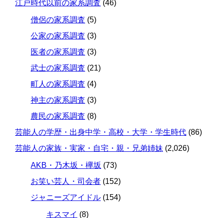
江戸時代以前の家系調査
(46)
僧侶の家系調査
(5)
公家の家系調査
(3)
医者の家系調査
(3)
武士の家系調査
(21)
町人の家系調査
(4)
神主の家系調査
(3)
農民の家系調査
(8)
芸能人の学歴・出身中学・高校・大学・学生時代
(86)
芸能人の家族・実家・自宅・親・兄弟姉妹
(2,026)
AKB・乃木坂・欅坂
(73)
お笑い芸人・司会者
(152)
ジャニーズアイドル
(154)
キスマイ
(8)