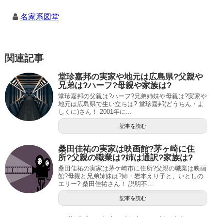
名家系図堂
関連記事
堂珍嘉邦の実家や地元は広島県?父親や
兄弟は?ハーフ?母親や家族は?
堂珍嘉邦の父親は?ハーフ?兄弟姉妹や母親は?実家や
地元は広島県で生い立ちは? 堂珍嘉邦(どうちん・よ
しくに)さん！ 2001年に...
記事を読む
桑田佳祐の実家は映画館?茅ヶ崎に住
所?父親の職業は?姉は通訳?家族は?
桑田佳祐の実家は茅ケ崎市に住所?父親の職業は映画
館?母親と兄弟姉妹は?姉・岩本えり子と、いとしの
エリー? 桑田佳祐さん！ 説明不...
記事を読む