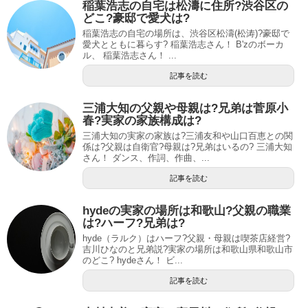
稲葉浩志の自宅は松濤に住所?渋谷区の
どこ?豪邸で愛犬は?
稲葉浩志の自宅の場所は、渋谷区松濤(松涛)?豪邸で
愛犬とともに暮らす? 稲葉浩志さん！ B'zのボーカ
ル、 稲葉浩志さん！ ...
記事を読む
三浦大知の父親や母親は?兄弟は菅原小
春?実家の家族構成は?
三浦大知の実家の家族は?三浦友和や山口百恵との関
係は?父親は自衛官?母親は?兄弟はいるの? 三浦大知
さん！ ダンス、作詞、作曲、...
記事を読む
hydeの実家の場所は和歌山?父親の職業
は?ハーフ?兄弟は?
hyde（ラルク）はハーフ?父親・母親は喫茶店経営?
吉川ひなのと兄弟説?実家の場所は和歌山県和歌山市
のどこ? hydeさん！ ビ...
記事を読む