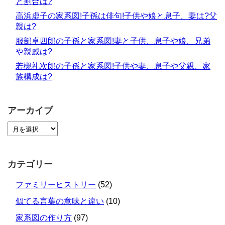
と割合は?
高浜虚子の家系図!子孫は俳句!子供や娘と息子、妻は?父
親は?
服部卓四郎の子孫と家系図!妻と子供、息子や娘、兄弟
や親戚は?
若槻礼次郎の子孫と家系図!子供や妻、息子や父親、家
族構成は?
アーカイブ
カテゴリー
ファミリーヒストリー
(52)
似てる言葉の意味と違い
(10)
家系図の作り方
(97)