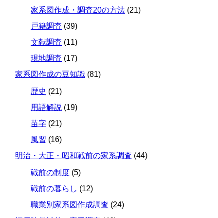
家系図作成・調査20の方法
(21)
戸籍調査
(39)
文献調査
(11)
現地調査
(17)
家系図作成の豆知識
(81)
歴史
(21)
用語解説
(19)
苗字
(21)
風習
(16)
明治・大正・昭和戦前の家系調査
(44)
戦前の制度
(5)
戦前の暮らし
(12)
職業別家系図作成調査
(24)